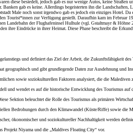
waren diese besiedelt, jedoch gab es nur wenige Autos, keine Straßen
. Banken gab es keine. Allerdings begeisterten ihn die Landschaften, 
tstadt Male noch sonst irgendwo gab es jedoch ein einziges Hotel. Da 
 den Tourist*innen zur Verfügung gestellt. Daraufhin kam im Februar 
schen Landebahn der Flughafeninsel Hulhule (vgl. Gstaltmayr & Höhne 20
enden ihre Eindrücke in ihrer Heimat. Diese Phase beschreibt die Erku
gelanstiegs und definiert das Ziel der Arbeit, die Zukunftsfähigkeit d
taat geographisch und gibt grundlegende Daten zur Ausdehnung und Inse
lichen sowie soziokulturellen Faktoren analysiert, die die Malediven 
dell und wendet es auf die historische Entwicklung des Tourismus auf
iese Sektion beleuchtet die Rolle des Tourismus als primären Wirtschaf
iellen Bedrohungen durch den Klimawandel (Küste/Riffe) sowie die Mül
cher, ökonomischer und soziokultureller Nachhaltigkeit werden defin
das Projekt Niyama und die „Maldives Floating City“ vor.