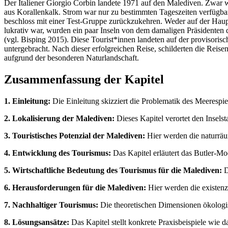
Der Italiener Giorgio Corbin landete 1971 auf den Malediven. Zwar 
aus Korallenkalk. Strom war nur zu bestimmten Tageszeiten verfügbar
beschloss mit einer Test-Gruppe zurückzukehren. Weder auf der Haup
lukrativ war, wurden ein paar Inseln von dem damaligen Präsidenten
(vgl. Bisping 2015). Diese Tourist*innen landeten auf der provisori
untergebracht. Nach dieser erfolgreichen Reise, schilderten die Reis
aufgrund der besonderen Naturlandschaft.
Zusammenfassung der Kapitel
1. Einleitung:
Die Einleitung skizziert die Problematik des Meerespie
2. Lokalisierung der Malediven:
Dieses Kapitel verortet den Insels
3. Touristisches Potenzial der Malediven:
Hier werden die naturräum
4. Entwicklung des Tourismus:
Das Kapitel erläutert das Butler-Mo
5. Wirtschaftliche Bedeutung des Tourismus für die Malediven:
D
6. Herausforderungen für die Malediven:
Hier werden die existenz
7. Nachhaltiger Tourismus:
Die theoretischen Dimensionen ökologis
8. Lösungsansätze:
Das Kapitel stellt konkrete Praxisbeispiele wie 