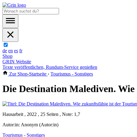
de
en
es
fr
Shop
GRIN Website
Texte veröffentlichen, Rundum-Service genießen
Zur Shop-Startseite
›
Tourismus - Sonstiges
Die Destination Malediven. Wie 
Hausarbeit , 2022 , 25 Seiten , Note: 1,7
Autor:in:
Anonym (Autor:in)
Tourismus - Sonstiges