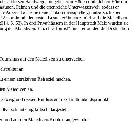
 und stattdessen Sandwege, umgeben von Hütten und kleinen Häusern
Lagunen, Palmen und die artenreiche Unterwasserwelt, sodass er
die Aussicht auf eine neue Einkommensquelle grundsätzlich aber
1972 Corbin mit den ersten Besucher*innen zurück auf die Malediven
14, S. 53). In drei Privathäusern in der Hauptstadt Male wurden sie
ndung der Malediven. Einzelne Tourist*innen erkunden die Destination
es Tourismus auf den Malediven zu untersuchen.
lstruktur an.
zu einem attraktiven Reiseziel machen.
 den Malediven an.
tszweig und dessen Einfluss auf das Bruttoinlandsprodukt.
lverschmutzung kritisch dargestellt.
iert und auf den Malediven-Kontext angewendet.