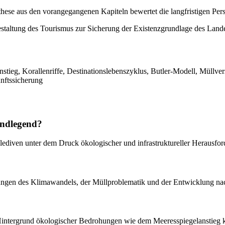
hese aus den vorangegangenen Kapiteln bewertet die langfristigen Per
estaltung des Tourismus zur Sicherung der Existenzgrundlage des Lan
tieg, Korallenriffe, Destinationslebenszyklus, Butler-Modell, Müllve
nftssicherung
undlegend?
alediven unter dem Druck ökologischer und infrastruktureller Herausfo
ungen des Klimawandels, der Müllproblematik und der Entwicklung na
 Hintergrund ökologischer Bedrohungen wie dem Meeresspiegelanstieg kr