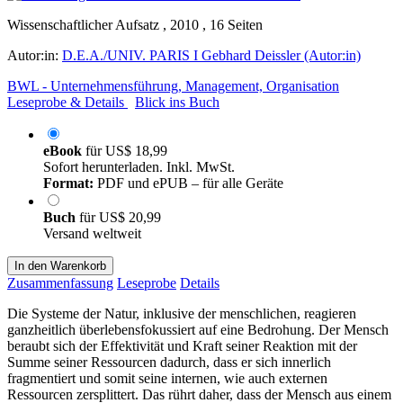
Wissenschaftlicher Aufsatz , 2010 , 16 Seiten
Autor:in:
D.E.A./UNIV. PARIS I Gebhard Deissler (Autor:in)
BWL - Unternehmensführung, Management, Organisation
Leseprobe & Details
Blick ins Buch
eBook
für
US$ 18,99
Sofort herunterladen. Inkl. MwSt.
Format:
PDF und ePUB – für alle Geräte
Buch
für
US$ 20,99
Versand weltweit
In den Warenkorb
Zusammenfassung
Leseprobe
Details
Die Systeme der Natur, inklusive der menschlichen, reagieren
ganzheitlich überlebensfokussiert auf eine Bedrohung. Der Mensch
beraubt sich der Effektivität und Kraft seiner Reaktion mit der
Summe seiner Ressourcen dadurch, dass er sich innerlich
fragmentiert und somit seine internen, wie auch externen
Ressourcen zersplittert. Das rührt daher, dass der Mensch aus einem