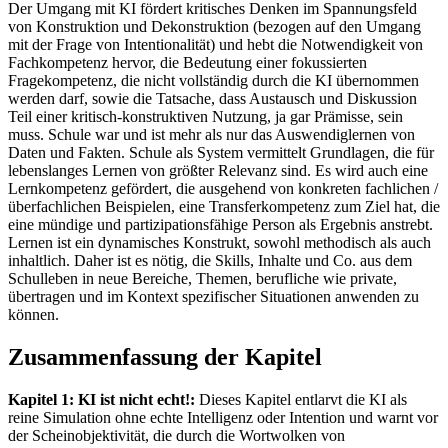
Der Umgang mit KI fördert kritisches Denken im Spannungsfeld
von Konstruktion und Dekonstruktion (bezogen auf den Umgang
mit der Frage von Intentionalität) und hebt die Notwendigkeit von
Fachkompetenz hervor, die Bedeutung einer fokussierten
Fragekompetenz, die nicht vollständig durch die KI übernommen
werden darf, sowie die Tatsache, dass Austausch und Diskussion
Teil einer kritisch-konstruktiven Nutzung, ja gar Prämisse, sein
muss. Schule war und ist mehr als nur das Auswendiglernen von
Daten und Fakten. Schule als System vermittelt Grundlagen, die für
lebenslanges Lernen von größter Relevanz sind. Es wird auch eine
Lernkompetenz gefördert, die ausgehend von konkreten fachlichen /
überfachlichen Beispielen, eine Transferkompetenz zum Ziel hat, die
eine mündige und partizipationsfähige Person als Ergebnis anstrebt.
Lernen ist ein dynamisches Konstrukt, sowohl methodisch als auch
inhaltlich. Daher ist es nötig, die Skills, Inhalte und Co. aus dem
Schulleben in neue Bereiche, Themen, berufliche wie private,
übertragen und im Kontext spezifischer Situationen anwenden zu
können.
Zusammenfassung der Kapitel
Kapitel 1: KI ist nicht echt!:
Dieses Kapitel entlarvt die KI als
reine Simulation ohne echte Intelligenz oder Intention und warnt vor
der Scheinobjektivität, die durch die Wortwolken von