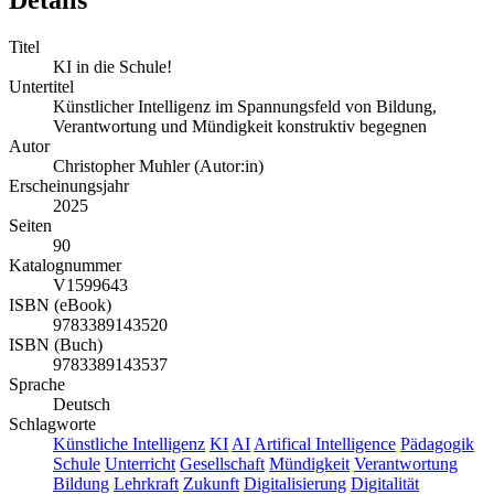
Details
Titel
KI in die Schule!
Untertitel
Künstlicher Intelligenz im Spannungsfeld von Bildung,
Verantwortung und Mündigkeit konstruktiv begegnen
Autor
Christopher Muhler (Autor:in)
Erscheinungsjahr
2025
Seiten
90
Katalognummer
V1599643
ISBN (eBook)
9783389143520
ISBN (Buch)
9783389143537
Sprache
Deutsch
Schlagworte
Künstliche Intelligenz
KI
AI
Artifical Intelligence
Pädagogik
Schule
Unterricht
Gesellschaft
Mündigkeit
Verantwortung
Bildung
Lehrkraft
Zukunft
Digitalisierung
Digitalität