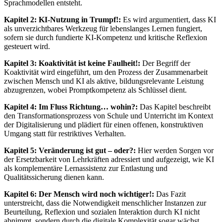
Sprachmodellen entsteht.
Kapitel 2: KI-Nutzung in Trumpf!:
Es wird argumentiert, dass KI
als unverzichtbares Werkzeug für lebenslanges Lernen fungiert,
sofern sie durch fundierte KI-Kompetenz und kritische Reflexion
gesteuert wird.
Kapitel 3: Koaktivität ist keine Faulheit!:
Der Begriff der
Koaktivität wird eingeführt, um den Prozess der Zusammenarbeit
zwischen Mensch und KI als aktive, bildungsrelevante Leistung
abzugrenzen, wobei Promptkompetenz als Schlüssel dient.
Kapitel 4: Im Fluss Richtung… wohin?:
Das Kapitel beschreibt
den Transformationsprozess von Schule und Unterricht im Kontext
der Digitalisierung und plädiert für einen offenen, konstruktiven
Umgang statt für restriktives Verhalten.
Kapitel 5: Veränderung ist gut – oder?:
Hier werden Sorgen vor
der Ersetzbarkeit von Lehrkräften adressiert und aufgezeigt, wie KI
als komplementäre Lernassistenz zur Entlastung und
Qualitätssicherung dienen kann.
Kapitel 6: Der Mensch wird noch wichtiger!:
Das Fazit
unterstreicht, dass die Notwendigkeit menschlicher Instanzen zur
Beurteilung, Reflexion und sozialen Interaktion durch KI nicht
abnimmt, sondern durch die digitale Komplexität sogar wächst.