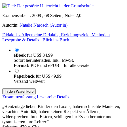
Examensarbeit , 2009 , 68 Seiten , Note: 2,0
Autor:in:
Natalie Narosch (Autor:in)
Didaktik - Allgemeine Didaktik, Erziehungsziele, Methoden
Leseprobe & Details
Blick ins Buch
eBook
für
US$ 34,99
Sofort herunterladen. Inkl. MwSt.
Format:
PDF und ePUB – für alle Geräte
Paperback
für
US$ 49,99
Versand weltweit
In den Warenkorb
Zusammenfassung
Leseprobe
Details
„Heutzutage lieben Kinder den Luxus, haben schlechte Manieren,
verachten Autorität, haben keinen Respekt vor Älteren,
widersprechen ihren El-tern, schlingen ihr Essen herunter und
tyrannisieren ihre Lehrer.“
Sokrates, 470 v. Chr.