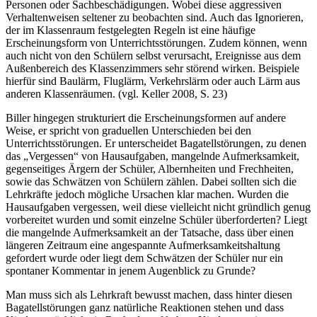
Personen oder Sachbeschädigungen. Wobei diese aggressiven
Verhaltenweisen seltener zu beobachten sind. Auch das Ignorieren,
der im Klassenraum festgelegten Regeln ist eine häufige
Erscheinungsform von Unterrichtsstörungen. Zudem können, wenn
auch nicht von den Schülern selbst verursacht, Ereignisse aus dem
Außenbereich des Klassenzimmers sehr störend wirken. Beispiele
hierfür sind Baulärm, Fluglärm, Verkehrslärm oder auch Lärm aus
anderen Klassenräumen. (vgl. Keller 2008, S. 23)
Biller hingegen strukturiert die Erscheinungsformen auf andere
Weise, er spricht von graduellen Unterschieden bei den
Unterrichtsstörungen. Er unterscheidet Bagatellstörungen, zu denen
das „Vergessen“ von Hausaufgaben, mangelnde Aufmerksamkeit,
gegenseitiges Ärgern der Schüler, Albernheiten und Frechheiten,
sowie das Schwätzen von Schülern zählen. Dabei sollten sich die
Lehrkräfte jedoch mögliche Ursachen klar machen. Wurden die
Hausaufgaben vergessen, weil diese vielleicht nicht gründlich genug
vorbereitet wurden und somit einzelne Schüler überforderten? Liegt
die mangelnde Aufmerksamkeit an der Tatsache, dass über einen
längeren Zeitraum eine angespannte Aufmerksamkeitshaltung
gefordert wurde oder liegt dem Schwätzen der Schüler nur ein
spontaner Kommentar in jenem Augenblick zu Grunde?
Man muss sich als Lehrkraft bewusst machen, dass hinter diesen
Bagatellstörungen ganz natürliche Reaktionen stehen und dass