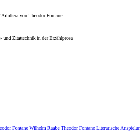
 L'Adultera von Theodor Fontane
 und Zitattechnik in der Erzählprosa
eodor
Fontane
Wilhelm
Raabe
Theodor
Fontane
Literarische
Anspielun