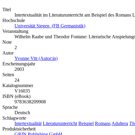
Titel
Intertextualität im Literaturunterricht am Beispiel des Romans
Hochschule
Universität Siegen (FB Germanistik)
Veranstaltung
Wilhelm Raabe und Theodor Fontane: Literarische Anspielungs-
Note
2
Autor
Yvonne Vitt (Autor:in)
Erscheinungsjahr
2003
Seiten
24
Katalognummer
V16035
ISBN (eBook)
9783638209908
Sprache
Deutsch
Schlagworte
Intertextualität
Literaturunterricht
Beispiel
Romans
Adultera
Th
Produktsicherheit
GRIN Publishing GmbH