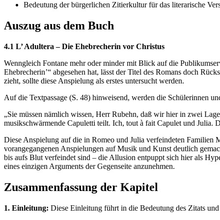
Bedeutung der bürgerlichen Zitierkultur für das literarische Ver
Auszug aus dem Buch
4.1 L’ Adultera – Die Ehebrecherin vor Christus
Wenngleich Fontane mehr oder minder mit Blick auf die Publikumserw
Ehebrecherin’“ abgesehen hat, lässt der Titel des Romans doch Rück
zieht, sollte diese Anspielung als erstes untersucht werden.
Auf die Textpassage (S. 48) hinweisend, werden die Schülerinnen und
„Sie müssen nämlich wissen, Herr Rubehn, daß wir hier in zwei Lage
musikschwärmende Capuletti teilt. Ich, tout à fait Capulet und Julia
Diese Anspielung auf die in Romeo und Julia verfeindeten Familien M
vorangegangenen Anspielungen auf Musik und Kunst deutlich gemacht w
bis aufs Blut verfeindet sind – die Allusion entpuppt sich hier als H
eines einzigen Arguments der Gegenseite anzunehmen.
Zusammenfassung der Kapitel
1. Einleitung:
Diese Einleitung führt in die Bedeutung des Zitats und d