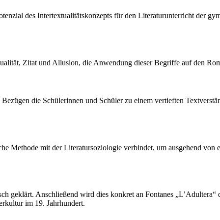
 Potenzial des Intertextualitätskonzepts für den Literaturunterricht de
alität, Zitat und Allusion, die Anwendung dieser Begriffe auf den Roma
len Bezügen die Schülerinnen und Schüler zu einem vertieften Textverst
tische Methode mit der Literatursoziologie verbindet, um ausgehend vo
isch geklärt. Anschließend wird dies konkret an Fontanes „L’Adultera“ 
erkultur im 19. Jahrhundert.