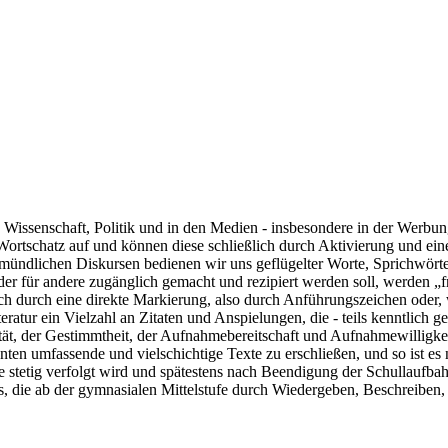
atur, Wissenschaft, Politik und in den Medien - insbesondere in der We
 Wortschatz auf und können diese schließlich durch Aktivierung und ein
mündlichen Diskursen bedienen wir uns geflügelter Worte, Sprichwörte
, der für andere zugänglich gemacht und rezipiert werden soll, werden 
ch durch eine direkte Markierung, also durch Anführungszeichen oder, 
ratur ein Vielzahl an Zitaten und Anspielungen, die - teils kenntlich ge
lität, der Gestimmtheit, der Aufnahmebereitschaft und Aufnahmewilligk
ten umfassende und vielschichtige Texte zu erschließen, und so ist es
lasse stetig verfolgt wird und spätestens nach Beendigung der Schullaufb
 die ab der gymnasialen Mittelstufe durch Wiedergeben, Beschreiben, u