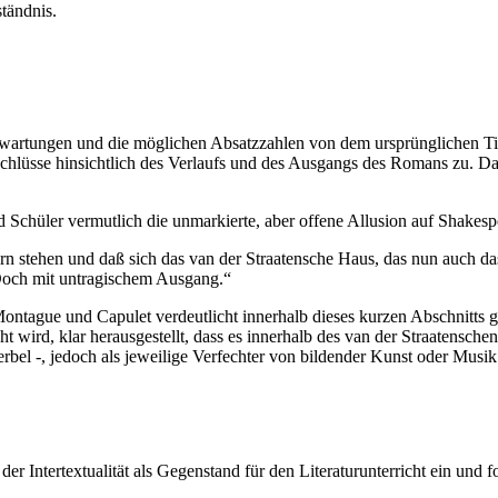
ständnis.
artungen und die möglichen Absatzzahlen von dem ursprünglichen Titel
schlüsse hinsichtlich des Verlaufs und des Ausgangs des Romans zu. D
 Schüler vermutlich die unmarkierte, aber offene Allusion auf Shakes
rn stehen und daß sich das van der Straatensche Haus, das nun auch da
. Doch mit untragischem Ausgang.“
ontague und Capulet verdeutlicht innerhalb dieses kurzen Abschnitts 
ird, klar herausgestellt, dass es innerhalb des van der Straatenschen 
yperbel -, jedoch als jeweilige Verfechter von bildender Kunst oder Mus
er Intertextualität als Gegenstand für den Literaturunterricht ein und fo