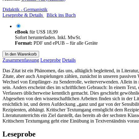
Didaktik - Germanistik
Leseprobe & Details
Blick ins Buch
eBook
für
US$ 18,99
Sofort herunterladen. Inkl. MwSt.
Format:
PDF und ePUB – für alle Geräte
In den Warenkorb
Zusammenfassung
Leseprobe
Details
Das Zitat ist ein Phänomen, das uns, alltäglich begleitend, in Liter
Zitate, aber auch Anspielungen zählen, zunächst in unseren passiven
Wechsel von Empfänger- zu Senderrolle, weiterverwenden. Allein in 
sein. Anders erscheint dies im schriftlichen Gebrauch: In einem Text
Verfassers üblicherweise kenntlich gemacht. Dies geschieht gewöhnli
Abgesehen von den wissenschaftlichen Arbeiten finden sich in der Lite
ersichtlich ist, und deren Aufdeckung „ganz und gar von der Sensibi
Rezipienten, abhängt. Kritischer Textumgang ermöglicht dem Rezipien
Literaturunterrichts ein Ziel darstellt, das bereits ab der sechsten K
Kritischem Textumgang geht eine Einübung in Textverständnis voraus,
Leseprobe