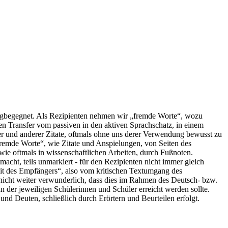
rbungbegegnet. Als Rezipienten nehmen wir „fremde Worte“, wozu
en Transfer vom passiven in den aktiven Sprachschatz, in einem
r und anderer Zitate, oftmals ohne uns derer Verwendung bewusst zu
„fremde Worte“, wie Zitate und Anspielungen, von Seiten des
wie oftmals in wissenschaftlichen Arbeiten, durch Fußnoten.
macht, teils unmarkiert - für den Rezipienten nicht immer gleich
eit des Empfängers“, also vom kritischen Textumgang des
 nicht weiter verwunderlich, dass dies im Rahmen des Deutsch- bzw.
ahn der jeweiligen Schülerinnen und Schüler erreicht werden sollte.
nd Deuten, schließlich durch Erörtern und Beurteilen erfolgt.