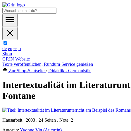
de
en
es
fr
Shop
GRIN Website
Texte veröffentlichen, Rundum-Service genießen
Zur Shop-Startseite
›
Didaktik - Germanistik
Intertextualität im Literaturu
Fontane
Hausarbeit , 2003 , 24 Seiten , Note: 2
Autor:in:
Yvonne Vitt (Autor:in)