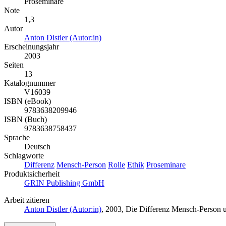
Proseminare
Note
1,3
Autor
Anton Distler (Autor:in)
Erscheinungsjahr
2003
Seiten
13
Katalognummer
V16039
ISBN (eBook)
9783638209946
ISBN (Buch)
9783638758437
Sprache
Deutsch
Schlagworte
Differenz
Mensch-Person
Rolle
Ethik
Proseminare
Produktsicherheit
GRIN Publishing GmbH
Arbeit zitieren
Anton Distler (Autor:in)
, 2003, Die Differenz Mensch-Person 