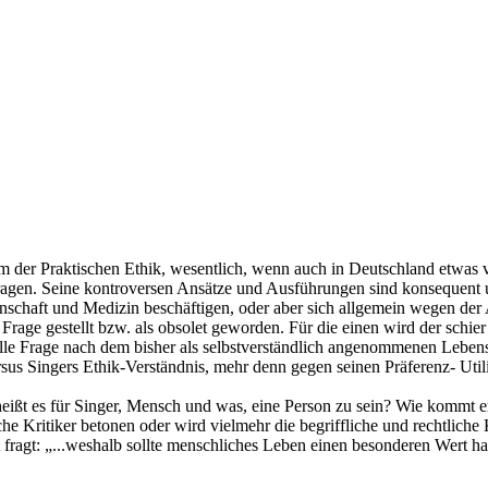
m der Praktischen Ethik, wesentlich, wenn auch in Deutschland etwas v
gen. Seine kontroversen Ansätze und Ausführungen sind konsequent und p
chaft und Medizin beschäftigen, oder aber sich allgemein wegen der Ang
n Frage gestellt bzw. als obsolet geworden. Für die einen wird der schie
lle Frage nach dem bisher als selbstverständlich angenommenen Lebensrec
ersus Singers Ethik-Verständnis, mehr denn gegen seinen Präferenz- Util
eißt es für Singer, Mensch und was, eine Person zu sein? Wie kommt e
he Kritiker betonen oder wird vielmehr die begriffliche und rechtlich
st fragt: „...weshalb sollte menschliches Leben einen besonderen Wert h