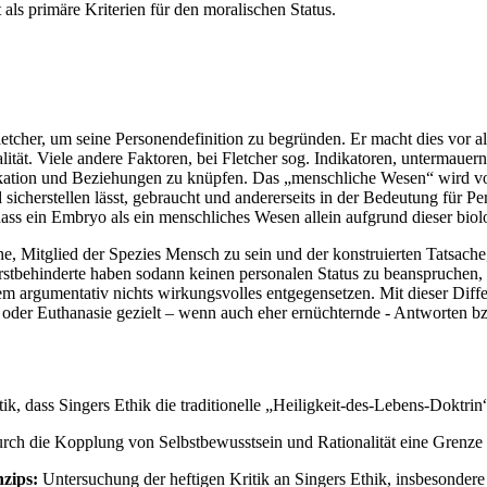
als primäre Kriterien für den moralischen Status.
letcher, um seine Personendefinition zu begründen. Er macht dies vor 
ität. Viele andere Faktoren, bei Fletcher sog. Indikatoren, untermau
kation und Beziehungen zu knüpfen. Das „menschliche Wesen“ wird von
d sicherstellen lässt, gebraucht und andererseits in der Bedeutung für
ass ein Embryo als ein menschliches Wesen allein aufgrund dieser biol
he, Mitglied der Spezies Mensch zu sein und der konstruierten Tatsache
rstbehinderte haben sodann keinen personalen Status zu beanspruchen, 
em argumentativ nichts wirkungsvolles entgegensetzen. Mit dieser Diffe
id oder Euthanasie gezielt – wenn auch eher ernüchternde - Antworten 
dass Singers Ethik die traditionelle „Heiligkeit-des-Lebens-Doktrin“ i
urch die Kopplung von Selbstbewusstsein und Rationalität eine Grenze
nzips:
Untersuchung der heftigen Kritik an Singers Ethik, insbesonder