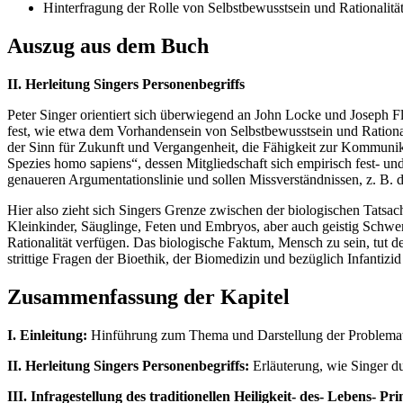
Hinterfragung der Rolle von Selbstbewusstsein und Rationalität 
Auszug aus dem Buch
II. Herleitung Singers Personenbegriffs
Peter Singer orientiert sich überwiegend an John Locke und Joseph F
fest, wie etwa dem Vorhandensein von Selbstbewusstsein und Rational
der Sinn für Zukunft und Vergangenheit, die Fähigkeit zur Kommuni
Spezies homo sapiens“, dessen Mitgliedschaft sich empirisch fest- un
genaueren Argumentationslinie und sollen Missverständnissen, z. B. d
Hier also zieht sich Singers Grenze zwischen der biologischen Tatsac
Kleinkinder, Säuglinge, Feten und Embryos, aber auch geistig Schwe
Rationalität verfügen. Das biologische Faktum, Mensch zu sein, tut d
strittige Fragen der Bioethik, der Biomedizin und bezüglich Infantiz
Zusammenfassung der Kapitel
I. Einleitung:
Hinführung zum Thema und Darstellung der Problematik, 
II. Herleitung Singers Personenbegriffs:
Erläuterung, wie Singer d
III. Infragestellung des traditionellen Heiligkeit- des- Lebens- Pri