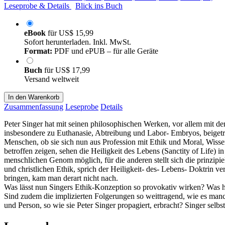
Leseprobe & Details
Blick ins Buch
eBook
für
US$ 15,99
Sofort herunterladen. Inkl. MwSt.
Format:
PDF und ePUB – für alle Geräte
Buch
für
US$ 17,99
Versand weltweit
In den Warenkorb
Zusammenfassung
Leseprobe
Details
Peter Singer hat mit seinen philosophischen Werken, vor allem mit de
insbesondere zu Euthanasie, Abtreibung und Labor- Embryos, beigetra
Menschen, ob sie sich nun aus Profession mit Ethik und Moral, Wissens
betroffen zeigen, sehen die Heiligkeit des Lebens (Sanctity of Life) i
menschlichen Genom möglich, für die anderen stellt sich die prinzipie
und christlichen Ethik, sprich der Heiligkeit- des- Lebens- Doktrin v
bringen, kam man derart nicht nach.
Was lässt nun Singers Ethik-Konzeption so provokativ wirken? Was h
Sind zudem die implizierten Folgerungen so weittragend, wie es manc
und Person, so wie sie Peter Singer propagiert, erbracht? Singer selb