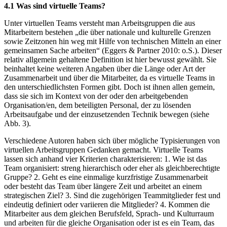
4.1 Was sind virtuelle Teams?
Unter virtuellen Teams versteht man Arbeitsgruppen die aus
Mitarbeitern bestehen „die über nationale und kulturelle Grenzen
sowie Zeitzonen hin weg mit Hilfe von technischen Mitteln an einer
gemeinsamen Sache arbeiten“ (Eggers & Partner 2010: o.S.). Dieser
relativ allgemein gehaltene Definition ist hier bewusst gewählt. Sie
beinhaltet keine weiteren Angaben über die Länge oder Art der
Zusammenarbeit und über die Mitarbeiter, da es virtuelle Teams in
den unterschiedlichsten Formen gibt. Doch ist ihnen allen gemein,
dass sie sich im Kontext von der oder den arbeitgebenden
Organisation/en, dem beteiligten Personal, der zu lösenden
Arbeitsaufgabe und der einzusetzenden Technik bewegen (siehe
Abb. 3).
Verschiedene Autoren haben sich über mögliche Typisierungen von
virtuellen Arbeitsgruppen Gedanken gemacht. Virtuelle Teams
lassen sich anhand vier Kriterien charakterisieren: 1. Wie ist das
Team organisiert: streng hierarchisch oder eher als gleichberechtigte
Gruppe? 2. Geht es eine einmalige kurzfristige Zusammenarbeit
oder besteht das Team über längere Zeit und arbeitet an einem
strategischen Ziel? 3. Sind die zugehörigen Teammitglieder fest und
eindeutig definiert oder variieren die Mitglieder? 4. Kommen die
Mitarbeiter aus dem gleichen Berufsfeld, Sprach- und Kulturraum
und arbeiten für die gleiche Organisation oder ist es ein Team, das