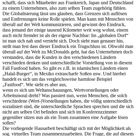
schafft, dass sich Mitarbeiter aus Frankreich, Japan und Deutschland
zu einem Unternehmen, also zum selben Team zugehörig fühlen.
Die Globalisierung lässt uns glauben, dass Grenzen sich auflösen
und Entfernungen keine Rolle spielen. Man kann mit Menschen von
überall auf der Welt kommunizieren, und gewinnt den Eindruck,
dass jemand der einige tausend Kilometer weit weg wohnt, einem
auch nicht fremder ist als der eigene Nachbar: Im „globalen Dorf“
ist man sich nah und versteht sich. Doch sieht man genauer hin,
stellt man fest dass dieser Eindruck ein Trugschluss ist. Obwohl man
überall auf der Welt zu McDonalds geht, hat das Unternehmen doch
verstanden, dass die Kunden in den verschiedenen Ländern
verschieden denken und unterschiedliche Vorstellung von in diesem
Fall Fastfood haben. So gibt es z.B. in islamischen Ländern einen
„Halal-Burger“, in Mexiko extrascharfe Soßen usw. Und hierbei
handelt es sich um das vergleichsweise harmlose Beispiel
„Fastfood“. Wie sieht es aber aus,
wenn es sich um Weltanschauungen, Wertvorstellungen oder
Arbeitsmoral dreht? Was passiert nun, wenn Menschen, die solch
verschiedene (Wert-)Vorstellungen haben, die völlig unterschiedlich
sozialisiert sind, die unterschiedliche Sprachen sprechen und die sich
nicht am selben Ort befinden und sich im Konferenzzimmer
gegenüber sitzen nun als ein Team zusammen eine Aufgabe lösen
sollen?
Die vorliegende Hausarbeit beschäftigt sich mit der Möglichkeit als
sog. virtuelles Team zusammenzuarbeiten. Die Frage, die auf diesem