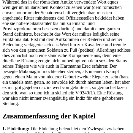
Während das in der römischen Antike verwendete Wort eques
weniger im militärischen Kontext zu sehen war (dem römischen
cursus honorum der Senatorenschaft vergleichbar, mussten
angehende Ritter mindestens drei Offiziersstellen bekleidet haben,
ehe sie höhere Staatsämter bis hin zu Finanz- und
Provinzprokuratoren besetzen durften) und damit einen ganzen
Stand definierte, beschreibt das Wort der milites lediglich seine
Funktionalität. Erst mit dem Aufkommen der Reiterei und seiner
Bedeutung verlagerte sich das Wort hin zur Kavallerie und trennte
sich von den gemeinen Soldaten zu Fuß (pedites). Allerdings schloss
dies zunächst noch eine ständische Komponente aus, denn eine
ritterliche Rüstung zeugte nicht unbedingt von dem sozialen Status
seines Trägers wie wir auch in Hartmanns Erec erfahren: Der
besiegte Mabonagrin möchte eher sterben, als in einem Kampf
gegen einen Mann von niederer Geburt zweiter Sieger zu sein (hatz
ein unadels man getan, so enwolde ich durch niemen leben. hat aber
ez mir got gegeben daz irs wert von gebürte sit, so geruochet lazen
den strit, wan so tuon ich iu sicherheit; V.9349ff.). Eine Rüstung
war also nicht immer zwangsläufig ein Indiz für eine gehobenere
Stellung.
Zusammenfassung der Kapitel
1. Einleitung:
Die Einleitung beleuchtet den Zwiespalt zwischen