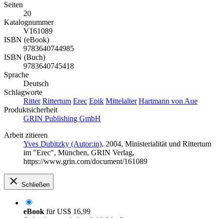
Seiten
20
Katalognummer
V161089
ISBN (eBook)
9783640744985
ISBN (Buch)
9783640745418
Sprache
Deutsch
Schlagworte
Ritter
Rittertum
Erec
Epik
Mittelalter
Hartmann von Aue
Produktsicherheit
GRIN Publishing GmbH
Arbeit zitieren
Yves Dubitzky (Autor:in)
, 2004, Ministerialität und Rittertum
im "Erec", München, GRIN Verlag,
https://www.grin.com/document/161089
Schließen
eBook
für
US$ 16,99