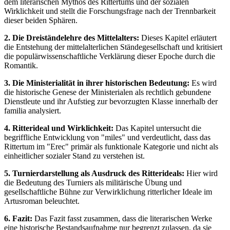
dem literarischen Mythos des Rittertums und der sozialen
Wirklichkeit und stellt die Forschungsfrage nach der Trennbarkeit
dieser beiden Sphären.
2. Die Dreiständelehre des Mittelalters:
Dieses Kapitel erläutert
die Entstehung der mittelalterlichen Ständegesellschaft und kritisiert
die populärwissenschaftliche Verklärung dieser Epoche durch die
Romantik.
3. Die Ministerialität in ihrer historischen Bedeutung:
Es wird
die historische Genese der Ministerialen als rechtlich gebundene
Dienstleute und ihr Aufstieg zur bevorzugten Klasse innerhalb der
familia analysiert.
4. Ritterideal und Wirklichkeit:
Das Kapitel untersucht die
begriffliche Entwicklung von "miles" und verdeutlicht, dass das
Rittertum im "Erec" primär als funktionale Kategorie und nicht als
einheitlicher sozialer Stand zu verstehen ist.
5. Turnierdarstellung als Ausdruck des Ritterideals:
Hier wird
die Bedeutung des Turniers als militärische Übung und
gesellschaftliche Bühne zur Verwirklichung ritterlicher Ideale im
Artusroman beleuchtet.
6. Fazit:
Das Fazit fasst zusammen, dass die literarischen Werke
eine historische Bestandsaufnahme nur begrenzt zulassen, da sie