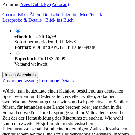
Autor:in:
Yves Dubitzky (Autor:in)
Germanistik - Ältere Deutsche Literatur, Mediävistik
Leseprobe & Details
Blick ins Buch
eBook
für
US$ 16,99
Sofort herunterladen. Inkl. MwSt.
Format:
PDF und ePUB – für alle Geräte
Paperback
für
US$ 20,99
Versand weltweit
In den Warenkorb
Zusammenfassung
Leseprobe
Details
Würde man heutzutage einen Katalog, bestehend aus deutschen
Sprichwörtern und Redensarten, erstellen wollen, so kämen
zweifelsohne Wendungen vor wie zum Beispiel: etwas im Schilde
führen, für jemanden eine Lanze brechen oder jemanden in die
Schranken weißen. Ihre Ursprünge sind im Mittelalter, speziell in
Zeit der der Herausbildung des Rittertums zu suchen. Wie wohl
kaum ein zweiter Begriff in der mediävistischen
Literaturwissenschaft ist mit einem derartigen Zwiespalt zwischen
dichterischem Mythos und sozialer Wirklichkeit versehen. Insofern