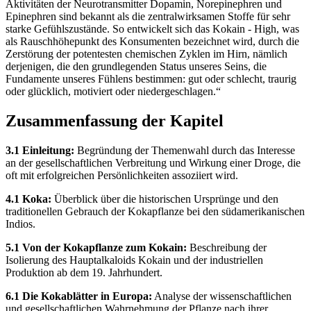
Aktivitäten der Neurotransmitter Dopamin, Norepinephren und
Epinephren sind bekannt als die zentralwirksamen Stoffe für sehr
starke Gefühlszustände. So entwickelt sich das Kokain - High, was
als Rauschhöhepunkt des Konsumenten bezeichnet wird, durch die
Zerstörung der potentesten chemischen Zyklen im Hirn, nämlich
derjenigen, die den grundlegenden Status unseres Seins, die
Fundamente unseres Fühlens bestimmen: gut oder schlecht, traurig
oder glücklich, motiviert oder niedergeschlagen.“
Zusammenfassung der Kapitel
3.1 Einleitung:
Begründung der Themenwahl durch das Interesse
an der gesellschaftlichen Verbreitung und Wirkung einer Droge, die
oft mit erfolgreichen Persönlichkeiten assoziiert wird.
4.1 Koka:
Überblick über die historischen Ursprünge und den
traditionellen Gebrauch der Kokapflanze bei den südamerikanischen
Indios.
5.1 Von der Kokapflanze zum Kokain:
Beschreibung der
Isolierung des Hauptalkaloids Kokain und der industriellen
Produktion ab dem 19. Jahrhundert.
6.1 Die Kokablätter in Europa:
Analyse der wissenschaftlichen
und gesellschaftlichen Wahrnehmung der Pflanze nach ihrer