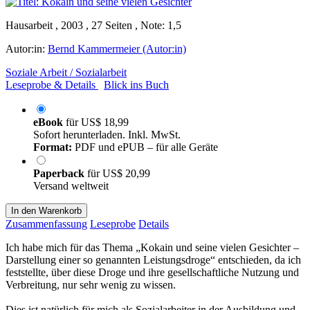
Hausarbeit , 2003 , 27 Seiten , Note: 1,5
Autor:in:
Bernd Kammermeier (Autor:in)
Soziale Arbeit / Sozialarbeit
Leseprobe & Details
Blick ins Buch
eBook
für
US$ 18,99
Sofort herunterladen. Inkl. MwSt.
Format:
PDF und ePUB – für alle Geräte
Paperback
für
US$ 20,99
Versand weltweit
In den Warenkorb
Zusammenfassung
Leseprobe
Details
Ich habe mich für das Thema „Kokain und seine vielen Gesichter –
Darstellung einer so genannten Leistungsdroge“ entschieden, da ich
feststellte, über diese Droge und ihre gesellschaftliche Nutzung und
Verbreitung, nur sehr wenig zu wissen.
Dies ist natürlich für mich als Sozialarbeiter in der Ausbildung und