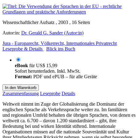
Wissenschaftlicher Aufsatz , 2003 , 16 Seiten
Autor:in:
Dr. Gerald G. Sander (Autor:in)
Jura - Europarecht, Völkerrecht, Internationales Privatrecht
Leseprobe & Details
Blick ins Buch
eBook
für
US$ 15,99
Sofort herunterladen. Inkl. MwSt.
Format:
PDF und ePUB – für alle Geräte
In den Warenkorb
Zusammenfassung
Leseprobe
Details
Weltweit nimmt im Zuge der Globalisierung die Dominanz der
englischen Sprache als Verkehrssprache weiter zu. Im familiären
und regionalen Umfeld behalten die übrigen Sprachen, von denen es
weltweit ca. 6.700 – davon 1.200 standardisiert – gibt, ihre
Bedeutung bei und wirken Identität stiftend. Internationale
Organisationen müssen auf die nationale Souveränität und Kultur
ihrer Mitgliedstaaten Rücksicht nehmen, wenn sie selbst besondere