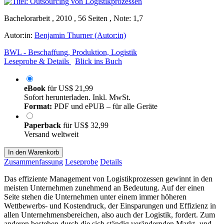
Bachelorarbeit , 2010 , 56 Seiten , Note: 1,7
Autor:in:
Benjamin Thurner (Autor:in)
BWL - Beschaffung, Produktion, Logistik
Leseprobe & Details
Blick ins Buch
eBook
für
US$ 21,99
Sofort herunterladen. Inkl. MwSt.
Format:
PDF und ePUB – für alle Geräte
Paperback
für
US$ 32,99
Versand weltweit
In den Warenkorb
Zusammenfassung
Leseprobe
Details
Das effiziente Management von Logistikprozessen gewinnt in den
meisten Unternehmen zunehmend an Bedeutung. Auf der einen
Seite stehen die Unternehmen unter einem immer höheren
Wettbewerbs- und Kostendruck, der Einsparungen und Effizienz in
allen Unternehmensbereichen, also auch der Logistik, fordert. Zum
anderen bestehen durch die sich ständig verändernden Markt- und