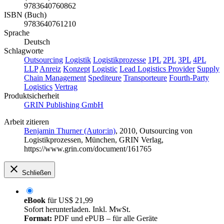
9783640760862
ISBN (Buch)
9783640761210
Sprache
Deutsch
Schlagworte
Outsourcing
Logistik
Logistikprozesse
1PL
2PL
3PL
4PL
LLP
Anreiz
Konzept
Logistic
Lead Logistics Provider
Supply
Chain Management
Spediteure
Transporteure
Fourth-Party
Logistics
Vertrag
Produktsicherheit
GRIN Publishing GmbH
Arbeit zitieren
Benjamin Thurner (Autor:in)
, 2010, Outsourcing von
Logistikprozessen, München, GRIN Verlag,
https://www.grin.com/document/161765
Schließen
eBook
für
US$ 21,99
Sofort herunterladen. Inkl. MwSt.
Format:
PDF und ePUB – für alle Geräte