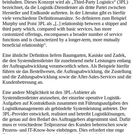
beinhalten. Dieses Konzept wird als „Third-Party Logistics“ (3PL)
bezeichnet, da die Logistik-Dienstleister als dritte Partei zwischen
Hersteller und Endkunde auftreten. In der Literatur gibt es hierfür
viele verschiedene Definitionsansätze. So definieren zum Beispiel
Murphy und Poist 3PL als „[..] relationship between a shipper and
third party which, compared with basic services, has more
customized offerings, encompasses a broader number of service
functions and is characterized by a longer-term, more mutually
beneficial relationship“.
Eine ähnliche Definition liefern Baumgarten, Kasiske und Zadek,
die den Systemdienstleister für zunehmend mehr Leistungen entlang
der Auftragsabwicklung verantwortlich sehen. Als Beispiele hierfür
führen sie das Bestellwesen, die Auftragsabwicklung, die Zustellung
und die Zahlungsabwicklung sowie die After-Sales-Services und die
Kundenbetreuung an.
Eine andere Möglichkeit ist den 3PL-Anbieter als
Systemdienstleister anzusehen, der einzelne operative Logistik-
Aufgaben auf Kontraktbasis zusammen mit Führungsaufgaben des
Logistikmanagements als gebündelte Systemleistung anbietet. Der
3PL-Provider entwickelt, realisiert und betreibt Logistiklösungen,
die genau auf den Bedarf des Auftraggebers abgestimmt sind. Dafür
muss er verschiedene Teilprozesse des Kunden beherrschen sowie
Prozess- und IT-Know-how einbringen. Dies erfordert eine enge