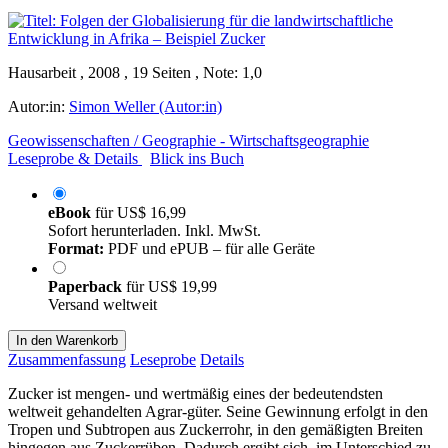
Hausarbeit , 2008 , 19 Seiten , Note: 1,0
Autor:in:
Simon Weller (Autor:in)
Geowissenschaften / Geographie - Wirtschaftsgeographie
Leseprobe & Details
Blick ins Buch
eBook
für
US$ 16,99
Sofort herunterladen. Inkl. MwSt.
Format:
PDF und ePUB – für alle Geräte
Paperback
für
US$ 19,99
Versand weltweit
In den Warenkorb
Zusammenfassung
Leseprobe
Details
Zucker ist mengen- und wertmäßig eines der bedeutendsten
weltweit gehandelten Agrar-güter. Seine Gewinnung erfolgt in den
Tropen und Subtropen aus Zuckerrohr, in den gemäßigten Breiten
hingegen aus Zuckerrüben. Dadurch ergibt sich, im Unterschied zu