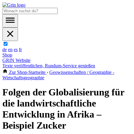
de
en
es
fr
Shop
GRIN Website
Texte veröffentlichen, Rundum-Service genießen
Zur Shop-Startseite
›
Geowissenschaften / Geographie -
Wirtschaftsgeographie
Folgen der Globalisierung für
die landwirtschaftliche
Entwicklung in Afrika –
Beispiel Zucker