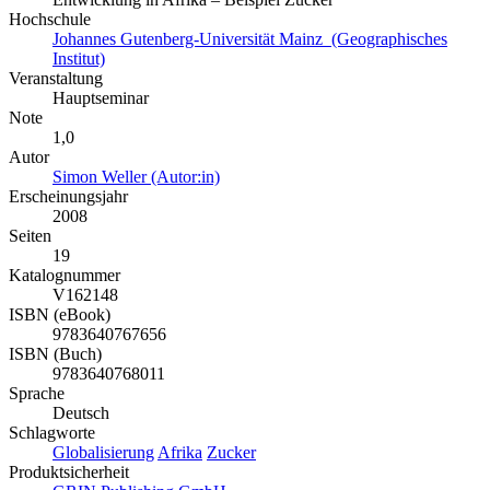
Hochschule
Johannes Gutenberg-Universität Mainz (Geographisches
Institut)
Veranstaltung
Hauptseminar
Note
1,0
Autor
Simon Weller (Autor:in)
Erscheinungsjahr
2008
Seiten
19
Katalognummer
V162148
ISBN (eBook)
9783640767656
ISBN (Buch)
9783640768011
Sprache
Deutsch
Schlagworte
Globalisierung
Afrika
Zucker
Produktsicherheit