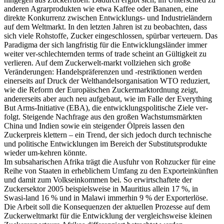
anderen Agrarprodukten wie etwa Kaffee oder Bananen, eine
direkte Konkurrenz zwischen Entwicklungs- und Industrieländern
auf dem Weltmarkt. In den letzten Jahren ist zu beobachten, dass
sich viele Rohstoffe, Zucker eingeschlossen, spürbar verteuern. Das
Paradigma der sich langfristig für die Entwicklungsländer immer
weiter ver-schlechternden terms of trade scheint an Gültigkeit zu
verlieren. Auf dem Zuckerwelt-markt vollziehen sich große
Veränderungen: Handelspräferenzen und -restriktionen werden
einerseits auf Druck der Welthandelsorganisation WTO reduziert,
wie die Reform der Europäischen Zuckermarktordnung zeigt,
andererseits aber auch neu aufgebaut, wie im Falle der Everything
But Arms-Initiative (EBA), die entwicklungspolitische Ziele ver-
folgt. Steigende Nachfrage aus den großen Wachstumsmärkten
China und Indien sowie ein steigender Ölpreis lassen den
Zuckerpreis klettern – ein Trend, der sich jedoch durch technische
und politische Entwicklungen im Bereich der Substitutsprodukte
wieder um-kehren könnte.
Im subsaharischen Afrika trägt die Ausfuhr von Rohzucker für eine
Reihe von Staaten in erheblichem Umfang zu den Exporteinkünften
und damit zum Volkseinkommen bei. So erwirtschaftete der
Zuckersektor 2005 beispielsweise in Mauritius allein 17 %, in
Swasi-land 16 % und in Malawi immerhin 9 % der Exporterlöse.
Die Arbeit soll die Konsequenzen der aktuellen Prozesse auf dem
Zuckerweltmarkt für die Entwicklung der vergleichsweise kleinen