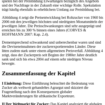
spielen bei der Preisbildung Erwartungen bezüglich des Angebots
und der Nachfrage in der Zukunft eine wichtige Rolle. Spekulation
trägt häufig ebenfalls in erheblichem Umfang zur Preisbildung bei.
Abbildung 4 zeigt die Preisentwicklung bei Rohzucker von 1960 bis
2006 mit den jeweiligen höchsten und niedrigsten Monatsmitteln der
jeweiligen Jahre. Die Preisschwankungen sind sehr ausgeprägt und
erreichen bis zu 300 % binnen eines Jahres (CORVES &
HOFFMANN 2007: Kap. 2.4).
Dementsprechend schwankend und unberechenbar waren und sind
die Deviseneinnahmen der zuckerexportierenden Länder. Diese
litten zudem stark unter einem allgemeinen Preisverfall. Abbildung 4
zeigt, dass der Zuckerpreis seit Beginn der 1980er Jahre deutlich
sank und sich bis etwa 2004 auf einem sehr niedrigen Niveau
bewegte.
Zusammenfassung der Kapitel
I Einleitung:
Diese Einführung beleuchtet die Bedeutung von
Zucker als weltweit gehandeltes Agrargut und skizziert die
Fragestellung nach den Konsequenzen globaler
Marktveränderungen für afrikanische Exporteure.
II Der Weltmarkt für Zucker:
Das Kapitel analysiert die globalen