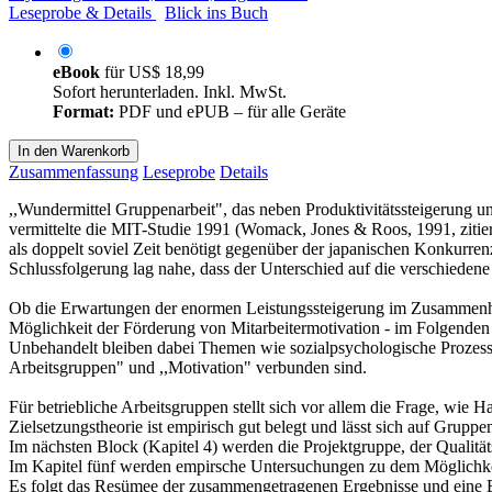
Leseprobe & Details
Blick ins Buch
eBook
für
US$ 18,99
Sofort herunterladen. Inkl. MwSt.
Format:
PDF und ePUB – für alle Geräte
In den Warenkorb
Zusammenfassung
Leseprobe
Details
,,Wundermittel Gruppenarbeit", das neben Produktivitätssteigerung un
vermittelte die MIT-Studie 1991 (Womack, Jones & Roos, 1991, zitier
als doppelt soviel Zeit benötigt gegenüber der japanischen Konkurren
Schlussfolgerung lag nahe, dass der Unterschied auf die verschiedene 
Ob die Erwartungen der enormen Leistungssteigerung im Zusammenhang
Möglichkeit der Förderung von Mitarbeitermotivation - im Folgenden a
Unbehandelt bleiben dabei Themen wie sozialpsychologische Prozesse 
Arbeitsgruppen" und ,,Motivation" verbunden sind.
Für betriebliche Arbeitsgruppen stellt sich vor allem die Frage, wie
Zielsetzungstheorie ist empirisch gut belegt und lässt sich auf Grupp
Im nächsten Block (Kapitel 4) werden die Projektgruppe, der Qualitä
Im Kapitel fünf werden empirsche Untersuchungen zu dem Möglichkeit
Es folgt das Resümee der zusammengetragenen Ergebnisse und eine Ei