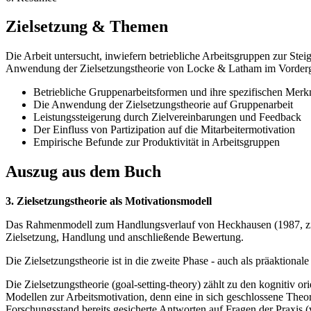
Zielsetzung & Themen
Die Arbeit untersucht, inwiefern betriebliche Arbeitsgruppen zur Stei
Anwendung der Zielsetzungstheorie von Locke & Latham im Vordergru
Betriebliche Gruppenarbeitsformen und ihre spezifischen Mer
Die Anwendung der Zielsetzungstheorie auf Gruppenarbeit
Leistungssteigerung durch Zielvereinbarungen und Feedback
Der Einfluss von Partizipation auf die Mitarbeitermotivation
Empirische Befunde zur Produktivität in Arbeitsgruppen
Auszug aus dem Buch
3. Zielsetzungstheorie als Motivationsmodell
Das Rahmenmodell zum Handlungsverlauf von Heckhausen (1987, zitier
Zielsetzung, Handlung und anschließende Bewertung.
Die Zielsetzungstheorie ist in die zweite Phase - auch als präaktion
Die Zielsetzungstheorie (goal-setting-theory) zählt zu den kognitiv or
Modellen zur Arbeitsmotivation, denn eine in sich geschlossene Theor
Forschungsstand bereits gesicherte Antworten auf Fragen der Praxis (v