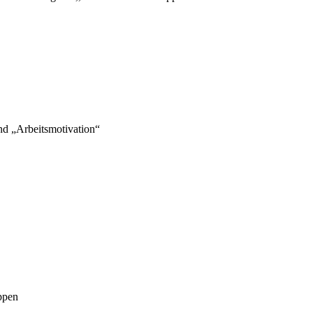
nd „Arbeitsmotivation“
ppen