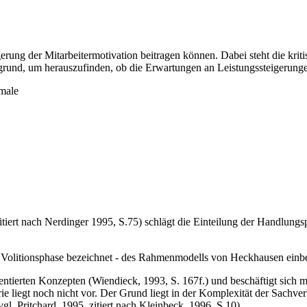
gerung der Mitarbeitermotivation beitragen können. Dabei steht die kri
nd, um herauszufinden, ob die Erwartungen an Leistungssteigerungen
kmale
t nach Nerdinger 1995, S.75) schlägt die Einteilung der Handlungsph
ale Volitionsphase bezeichnet - des Rahmenmodells von Heckhausen einbe
ientierten Konzepten (Wiendieck, 1993, S. 167f.) und beschäftigt sich m
ie liegt noch nicht vor. Der Grund liegt in der Komplexität der Sachv
gl. Pritchard, 1995, zitiert nach Kleinbeck, 1996, S.10).