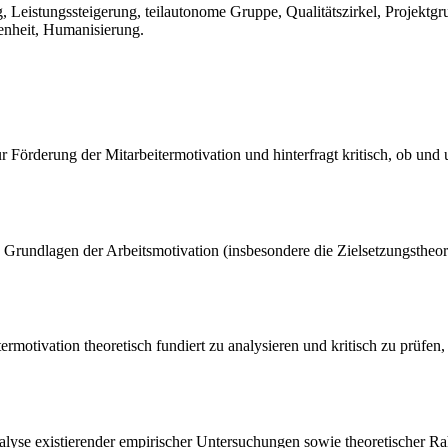
g, Leistungssteigerung, teilautonome Gruppe, Qualitätszirkel, Projektgr
enheit, Humanisierung.
zur Förderung der Mitarbeitermotivation und hinterfragt kritisch, ob un
 Grundlagen der Arbeitsmotivation (insbesondere die Zielsetzungstheo
eitermotivation theoretisch fundiert zu analysieren und kritisch zu prüf
 Analyse existierender empirischer Untersuchungen sowie theoretischer 