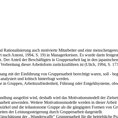
d Rationalisierung auch motivierte Mitarbeiter und eine menschengerech
t nach Antoni, 1994, S. 19) in Managerkreisen. Es wurde darin festges
z. Der Anteil der Beschäftigten in Gruppenarbeit lag in den japanische
Verbreitung dieser Arbeitsform zurückzuführen ist (Ulich, 1994, S. 173
 mit der Einführung von Gruppenarbeit berechtigt waren, soll - begren
nalysiert und kritisch hinterfragt werden.
in Gruppen, Arbeitszufriedenheit, Führung oder Entgeldsysteme, obwoh
 Handlung ausgelöst wird, deshalb wird das Motivationsmodell der Ziels
enarbeit anwenden. Weitere Motivationsmodelle werden in dieser Arbeit n
tszirkel und die teilautonome Gruppe als die gängigsten Formen von Gru
en der Leistungssteigerung durch Gruppenarbeit dargestellt.
nschätzung der ,,Wunderwaffe" Gruppenarbeit für die betriebliche Pra