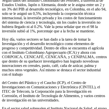
Según datos del Instituto Colombiano del Petróleo, a diferencia de
Estados Unidos, Japón o Alemania, donde se le asigna entre un 2 y
un 3% del PIB al desarrollo tecnológico, en Colombia, en el año 94,
solo se le asignó un 0,5%, incluyendo la cooperación técnica
internacional, la inversión privada y los costos de funcionamiento
del sistema de ciencia y tecnología, sin los cuales la inversión no
hubiera llegado ni al 0.2%. Vale la pena señalar que en el 98 la
inversión subió al 1%, porcentaje que a la fecha se mantiene.
Hoy día, varios sectores se han dado a la tarea de tomar la
Investigación y el desarrollo tecnológico como elementos de
progreso y competitividad. Dentro de ellos se encuentra el agrícola
con el Instituto Colombiano Agropecuario (ICA) y ahora con
CORPOICA, CENICAFÉ, CENICAÑA, y CENIPALMA, centros
que dentro de su quehacer investigativo han logrado novedosas
innovaciones en cereales, pasto, café, caña de azúcar, palma y
muchos otros vegetales. Así mismo se destaca el sector industrial
con el trabajo
del Centro del Plástico y el Caucho (ICP), el Centro de
Investigaciones en Comunicaciones y Electrónica (CINTEL), el
ITEC de Telecom, la Corporación para la Investigación en
Corrosión, el Instituto de Tecnología de Alimentos, y varios centros
de investigación en las universidades.
En el sector salud sobresalen el Instituto Nacional de Salud, el grupo