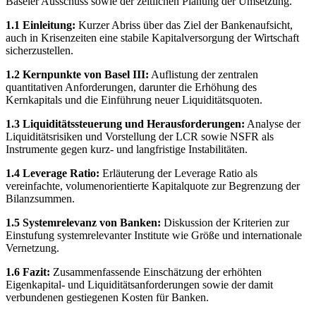
Baseler Ausschuss sowie der zeitlichen Planung der Umsetzung.
1.1 Einleitung:
Kurzer Abriss über das Ziel der Bankenaufsicht,
auch in Krisenzeiten eine stabile Kapitalversorgung der Wirtschaft
sicherzustellen.
1.2 Kernpunkte von Basel III:
Auflistung der zentralen
quantitativen Anforderungen, darunter die Erhöhung des
Kernkapitals und die Einführung neuer Liquiditätsquoten.
1.3 Liquiditätssteuerung und Herausforderungen:
Analyse der
Liquiditätsrisiken und Vorstellung der LCR sowie NSFR als
Instrumente gegen kurz- und langfristige Instabilitäten.
1.4 Leverage Ratio:
Erläuterung der Leverage Ratio als
vereinfachte, volumenorientierte Kapitalquote zur Begrenzung der
Bilanzsummen.
1.5 Systemrelevanz von Banken:
Diskussion der Kriterien zur
Einstufung systemrelevanter Institute wie Größe und internationale
Vernetzung.
1.6 Fazit:
Zusammenfassende Einschätzung der erhöhten
Eigenkapital- und Liquiditätsanforderungen sowie der damit
verbundenen gestiegenen Kosten für Banken.