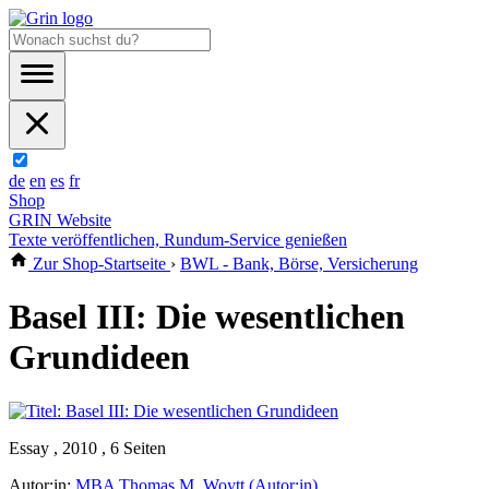
de
en
es
fr
Shop
GRIN Website
Texte veröffentlichen, Rundum-Service genießen
Zur Shop-Startseite
›
BWL - Bank, Börse, Versicherung
Basel III: Die wesentlichen
Grundideen
Essay , 2010 , 6 Seiten
Autor:in:
MBA Thomas M. Woytt (Autor:in)