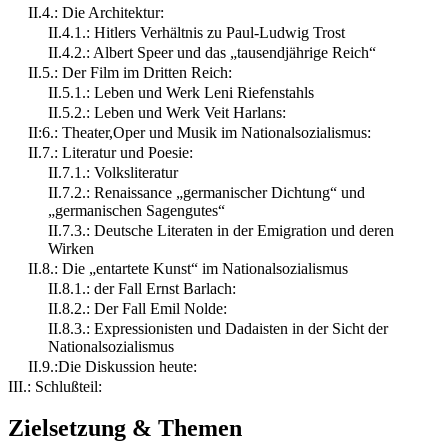
II.4.: Die Architektur:
II.4.1.: Hitlers Verhältnis zu Paul-Ludwig Trost
II.4.2.: Albert Speer und das „tausendjährige Reich“
II.5.: Der Film im Dritten Reich:
II.5.1.: Leben und Werk Leni Riefenstahls
II.5.2.: Leben und Werk Veit Harlans:
II:6.: Theater,Oper und Musik im Nationalsozialismus:
II.7.: Literatur und Poesie:
II.7.1.: Volksliteratur
II.7.2.: Renaissance „germanischer Dichtung“ und
„germanischen Sagengutes“
II.7.3.: Deutsche Literaten in der Emigration und deren
Wirken
II.8.: Die „entartete Kunst“ im Nationalsozialismus
II.8.1.: der Fall Ernst Barlach:
II.8.2.: Der Fall Emil Nolde:
II.8.3.: Expressionisten und Dadaisten in der Sicht der
Nationalsozialismus
II.9.:Die Diskussion heute:
III.: Schlußteil:
Zielsetzung & Themen