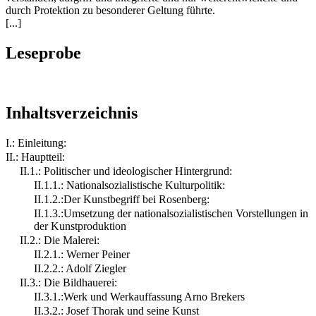
durch Protektion zu besonderer Geltung führte.
[...]
Leseprobe
Inhaltsverzeichnis
I.: Einleitung:
II.: Hauptteil:
II.1.: Politischer und ideologischer Hintergrund:
II.1.1.: Nationalsozialistische Kulturpolitik:
II.1.2.:Der Kunstbegriff bei Rosenberg:
II.1.3.:Umsetzung der nationalsozialistischen Vorstellungen in
der Kunstproduktion
II.2.: Die Malerei:
II.2.1.: Werner Peiner
II.2.2.: Adolf Ziegler
II.3.: Die Bildhauerei:
II.3.1.:Werk und Werkauffassung Arno Brekers
II.3.2.: Josef Thorak und seine Kunst