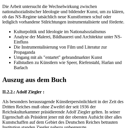
Die Arbeit untersucht die Wechselwirkung zwischen
nationalsozialistischer Ideologie und bildender Kunst, um zu klären,
ob das NS-Regime tatsächlich neue Kunstformen schuf oder
lediglich vorhandene Stilrichtungen instrumentalisierte und förderte.
Kulturpolitik und Ideologie im Nationalsozialismus
Analyse der Malerei, Bildhauerei und Architektur unter NS-
Einfluss
Die Instrumentalisierung von Film und Literatur zur
Propaganda
Umgang mit als "entartet" gebrandmarkter Kunst
Fallstudien zu Künstlern wie Speer, Riefenstahl, Harlan und
Barlach
Auszug aus dem Buch
II.2.2.: Adolf Ziegler :
Als besonders herausragende Künstlerpersönlichkeit in der Zeit des
Dritten Reiches muß ohne Zweifel der seit 1936 der
Reichskulturkammer präsidierende Adolf Ziegler gelten. In seiner
Eigenschaft als Präsident jener mit der obersten Aufsicht über alles
Kunstschaffen auf dem Gebiet des Deutschen Reiches betrauten
Institution standen Ziegler nahezu unbegrenzte