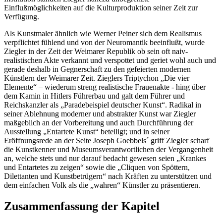
Einflußmöglichkeiten auf die Kulturproduktion seiner Zeit zur
Verfügung.
Als Kunstmaler ähnlich wie Werner Peiner sich dem Realismus
verpflichtet fühlend und von der Neuromantik beeinflußt, wurde
Ziegler in der Zeit der Weimarer Republik ob sein oft naiv-
realistischen Akte verkannt und verspottet und geriet wohl auch und
gerade deshalb in Gegnerschaft zu den gefeierten modernen
Künstlern der Weimarer Zeit. Zieglers Triptychon „Die vier
Elemente“ – wiederum streng realistische Frauenakte - hing über
dem Kamin in Hitlers Führerbau und galt dem Führer und
Reichskanzler als „Paradebeispiel deutscher Kunst“. Radikal in
seiner Ablehnung moderner und abstrakter Kunst war Ziegler
maßgeblich an der Vorbereitung und auch Durchführung der
Ausstellung „Entartete Kunst“ beteiligt; und in seiner
Eröffnungsrede an der Seite Joseph Goebbels´ griff Ziegler scharf
die Kunstkenner und Museumsverantwortlichen der Vergangenheit
an, welche stets und nur darauf bedacht gewesen seien „Krankes
und Entartetes zu zeigen“ sowie die „Cliquen von Spöttern,
Dilettanten und Kunstbetrügern“ nach Kräften zu unterstützen und
dem einfachen Volk als die „wahren“ Künstler zu präsentieren.
Zusammenfassung der Kapitel