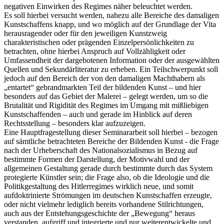
negativen Einwirken des Regimes näher beleuchtet werden.
Es soll hierbei versucht werden, nahezu alle Bereiche des damaligen
Kunstschaffens knapp, und wo möglich auf der Grundlage der Vita
herausragender oder für den jeweiligen Kunstzweig
charakteristischen oder prägenden Einzelpersönlichkeiten zu
betrachten, ohne hierbei Anspruch auf Vollzähligkeit oder
Umfassendheit der dargebotenen Information oder der ausgewählten
Quellen und Sekundärliteratur zu erheben. Ein Teilschwerpunkt soll
jedoch auf den Bereich der von den damaligen Machthabern als
„entartet“ gebrandmarkten Teil der bildenden Kunst – und hier
besonders auf das Gebiet der Malerei – gelegt werden, um so die
Brutalität und Rigidität des Regimes im Umgang mit mißliebigen
Kunstschaffenden – auch und gerade im Hinblick auf deren
Rechtsstellung – besonders klar aufzuzeigen.
Eine Hauptfragestellung dieser Seminararbeit soll hierbei – bezogen
auf sämtliche betrachteten Bereiche der Bildenden Kunst - die Frage
nach der Urheberschaft des Nationalsozialismus in Bezug auf
bestimmte Formen der Darstellung, der Motivwahl und der
allgemeinen Gestaltung gerade durch bestimmte durch das System
protegierte Künstler sein; die Frage also, ob die Ideologie und die
Politikgestaltung des Hitlerregimes wirklich neue, und somit
aufdoktrinierte Strömungen im deutschen Kunstschaffen erzeugte,
oder nicht vielmehr lediglich bereits vorhandene Stilrichtungen,
auch aus der Entstehungsgeschichte der „Bewegung“ heraus
verstanden, aufgriff und integrierte und nur weiterentwickelte und