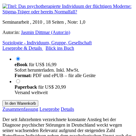
Seminararbeit , 2010 , 18 Seiten , Note: 1,0
Autor:in:
Jasmin Dittmar (Autor:in)
Soziologie - Individuum, Gruppe, Gesellschaft
Leseprobe & Details
Blick ins Buch
eBook
für
US$ 16,99
Sofort herunterladen. Inkl. MwSt.
Format:
PDF und ePUB – für alle Geräte
Paperback
für
US$ 20,99
Versand weltweit
In den Warenkorb
Zusammenfassung
Leseprobe
Details
Der seit Jahrzehnten verzeichnete konstante Anstieg bei der
Diagnose psychischer Störungen in Deutschland weckt wegen
seiner wachsenden Relevanz aufgrund der steigenden Zahl
Betroffener Individuen neben dem psychologischen längst auch das