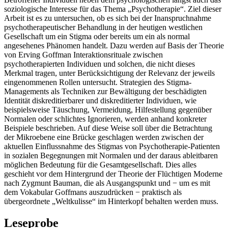
soziologische Interesse für das Thema „Psychotherapie“. Ziel dieser
Arbeit ist es zu untersuchen, ob es sich bei der Inanspruchnahme
psychotherapeutischer Behandlung in der heutigen westlichen
Gesellschaft um ein Stigma oder bereits um ein als normal
angesehenes Phänomen handelt. Dazu werden auf Basis der Theorie
von Erving Goffman Interaktionsrituale zwischen
psychotherapierten Individuen und solchen, die nicht dieses
Merkmal tragen, unter Berücksichtigung der Relevanz der jeweils
eingenommenen Rollen untersucht. Strategien des Stigma-
Managements als Techniken zur Bewältigung der beschädigten
Identität diskreditierbarer und diskreditierter Individuen, wie
beispielsweise Täuschung, Vermeidung, Hilfestellung gegenüber
Normalen oder schlichtes Ignorieren, werden anhand konkreter
Beispiele beschrieben. Auf diese Weise soll über die Betrachtung
der Mikroebene eine Brücke geschlagen werden zwischen der
aktuellen Einflussnahme des Stigmas von Psychotherapie-Patienten
in sozialen Begegnungen mit Normalen und der daraus ableitbaren
möglichen Bedeutung für die Gesamtgesellschaft. Dies alles
geschieht vor dem Hintergrund der Theorie der Flüchtigen Moderne
nach Zygmunt Bauman, die als Ausgangspunkt und − um es mit
dem Vokabular Goffmans auszudrücken − praktisch als
übergeordnete „Weltkulisse“ im Hinterkopf behalten werden muss.
Leseprobe