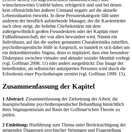
wünschenswertes Umfeld haben, erfolgreich sind und bei denen
kein offensichtlicher äußerer Umstand negativ auf die aktuelle
Lebenssituation einwirkt. In diese Personenkategorie fällt unter
anderem der beruflich aufstrebende Manager, der die Karriereleiter
nach oben steigt, die beliebte Chefsekretärin mit dem
außergewöhnlich großen Freundeskreis oder der Kapitän einer
Fußballmannschaft, der von allen bewundert wird. Nimmt ein
Individuum, auf das die soeben genannten Charakteristika zutreffen,
psychotherapeutische Hilfe in Anspruch, so handelt es sich dabei um
ein diskreditierendes Stigma, denn es impliziert, dass eine besondere
Diskrepanz zwischen virtualer und aktualer sozialer Identität vorliegt
(vgl. Goffman 2008: 11) oder anders ausgedrückt: Das Image der
betreffenden, als selbstsicher antizipierten Personen wird durch die
Erfordernis einer Psychotherapie zerstört (vgl. Goffman 1999: 15).
Zusammenfassung der Kapitel
1 Abstract:
Zusammenfassung der Zielsetzung der Arbeit, die
Inanspruchnahme psychotherapeutischer Behandlung hinsichtlich
ihres Stigmapotenzials auf Basis der Goffman'schen Theorie zu
prüfen.
2 Einleitung:
Hinführung zum Thema unter Berücksichtigung der
steigenden Diagnosen psychischer Störungen und Fragestellung