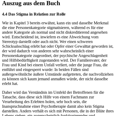
Auszug aus dem Buch
4.4 Das Stigma in Relation zur Rolle
Wie in Kapitel 3 bereits erwähnt, kann ein und dasselbe Merkmal
die eine Personenkategorie stigmatisieren, während es für eine
andere Kategorie als normal und nicht diskreditierend angesehen
wird. Entscheidend ist, inwiefern es eine Abweichung vom
Stereotyp darstellt oder auch nicht. Wer einen schweren
Schicksalsschlag erlebt hat oder Opfer einer Gewalttat geworden ist,
der wird dadurch von anderen sehr wahrscheinlich einer
Personenkategorie zugeordnet, der psychische Angeschlagenheit
und Hilfsbedürftigkeit zugestanden wird. Der Familienvater, der
Frau und Kind bei einem Unfall verliert, oder die junge Frau, die
entführt und eingesperrt wurde: In beiden Fällen sind
außergewöhnliche äußere Umstände aufgetreten, die nachvollziehen
zu können sich kaum jemand anmaßen würde, der nicht dasselbe
erlebt hat.
Daher wird das Verständnis im Umfeld der Betroffenen für die
Tatsache, dass diese sich Hilfe von einem Fachmann zur
Verarbeitung des Erlebten holen, sehr hoch sein, die
Inanspruchnahme einer Psychotherapie damit also kein Stigma
darstellen. Anders verhält es sich mit Personen, die in der Blüte ihres
Lebens stehen, ein augenscheinlich funktionierendes und