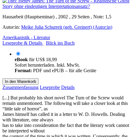
Hausarbeit (Hauptseminar) , 2002 , 29 Seiten , Note: 1,5
Autor:in:
Meike Julia Schurreit (geb. Greinert) (Autor:in)
Amerikanistik - Literatur
Leseprobe & Details
Blick ins Buch
eBook
für
US$ 18,99
Sofort herunterladen. Inkl. MwSt.
Format:
PDF und ePUB – für alle Geräte
In den Warenkorb
Zusammenfassung
Leseprobe
Details
[...] But probably his short novel The Turn of the Screw would
remain unmentioned. The following will take a closer look at this
“little tale of horror”, as
James himself has called it in a letter to W. D. Howells. Dealing
with literature, one always
has to take into consideration the fact that the literary work cannot
be interpreted without
the context of the time in which it was written. Consequently, the