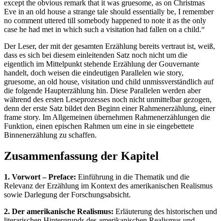
except the obvious remark that it was gruesome, as on Christmas
Eve in an old house a strange tale should essentially be, I remember
no comment uttered till somebody happened to note it as the only
case he had met in which such a visitation had fallen on a child.“
Der Leser, der mit der gesamten Erzählung bereits vertraut ist, weiß,
dass es sich bei diesem einleitenden Satz noch nicht um die
eigentlich im Mittelpunkt stehende Erzählung der Gouvernante
handelt, doch weisen die eindeutigen Parallelen wie story,
gruesome, an old house, visitation und child unmissverständlich auf
die folgende Haupterzählung hin. Diese Parallelen werden aber
während des ersten Leseprozesses noch nicht unmittelbar gezogen,
denn der erste Satz bildet den Beginn einer Rahmenerzählung, einer
frame story. Im Allgemeinen übernehmen Rahmenerzählungen die
Funktion, einen epischen Rahmen um eine in sie eingebettete
Binnenerzählung zu schaffen.
Zusammenfassung der Kapitel
1. Vorwort – Preface:
Einführung in die Thematik und die
Relevanz der Erzählung im Kontext des amerikanischen Realismus
sowie Darlegung der Forschungsabsicht.
2. Der amerikanische Realismus:
Erläuterung des historischen und
literarischen Hintergrunds des amerikanischen Realismus und