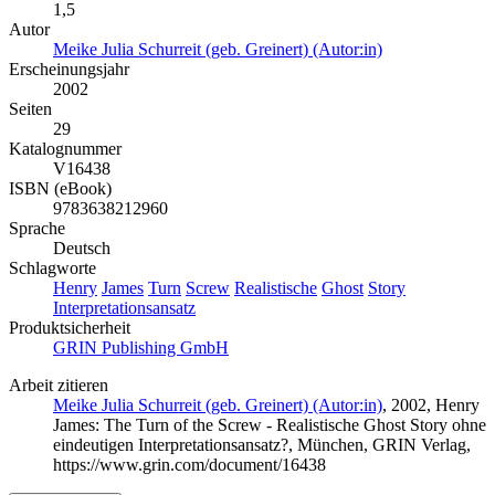
1,5
Autor
Meike Julia Schurreit (geb. Greinert) (Autor:in)
Erscheinungsjahr
2002
Seiten
29
Katalognummer
V16438
ISBN (eBook)
9783638212960
Sprache
Deutsch
Schlagworte
Henry
James
Turn
Screw
Realistische
Ghost
Story
Interpretationsansatz
Produktsicherheit
GRIN Publishing GmbH
Arbeit zitieren
Meike Julia Schurreit (geb. Greinert) (Autor:in)
, 2002, Henry
James: The Turn of the Screw - Realistische Ghost Story ohne
eindeutigen Interpretationsansatz?, München, GRIN Verlag,
https://www.grin.com/document/16438