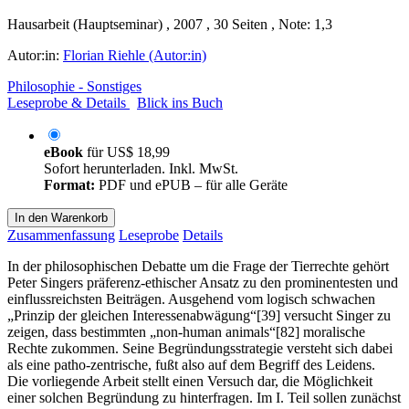
Hausarbeit (Hauptseminar) , 2007 , 30 Seiten , Note: 1,3
Autor:in:
Florian Riehle (Autor:in)
Philosophie - Sonstiges
Leseprobe & Details
Blick ins Buch
eBook
für
US$ 18,99
Sofort herunterladen. Inkl. MwSt.
Format:
PDF und ePUB – für alle Geräte
In den Warenkorb
Zusammenfassung
Leseprobe
Details
In der philosophischen Debatte um die Frage der Tierrechte gehört
Peter Singers präferenz-ethischer Ansatz zu den prominentesten und
einflussreichsten Beiträgen. Ausgehend vom logisch schwachen
„Prinzip der gleichen Interessenabwägung“[39] versucht Singer zu
zeigen, dass bestimmten „non-human animals“[82] moralische
Rechte zukommen. Seine Begründungsstrategie versteht sich dabei
als eine patho-zentrische, fußt also auf dem Begriff des Leidens.
Die vorliegende Arbeit stellt einen Versuch dar, die Möglichkeit
einer solchen Begründung zu hinterfragen. Im I. Teil sollen zunächst