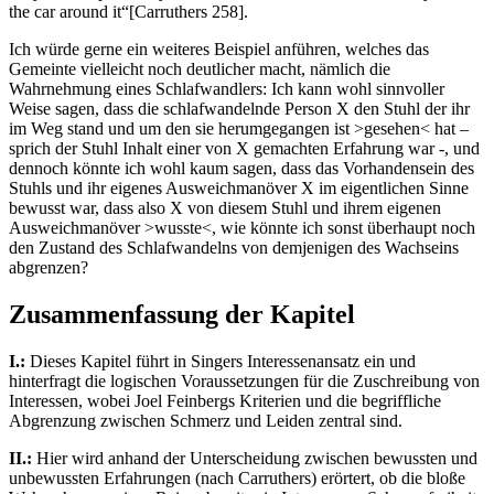
the car around it“[Carruthers 258].
Ich würde gerne ein weiteres Beispiel anführen, welches das
Gemeinte vielleicht noch deutlicher macht, nämlich die
Wahrnehmung eines Schlafwandlers: Ich kann wohl sinnvoller
Weise sagen, dass die schlafwandelnde Person X den Stuhl der ihr
im Weg stand und um den sie herumgegangen ist >gesehen< hat –
sprich der Stuhl Inhalt einer von X gemachten Erfahrung war -, und
dennoch könnte ich wohl kaum sagen, dass das Vorhandensein des
Stuhls und ihr eigenes Ausweichmanöver X im eigentlichen Sinne
bewusst war, dass also X von diesem Stuhl und ihrem eigenen
Ausweichmanöver >wusste<, wie könnte ich sonst überhaupt noch
den Zustand des Schlafwandelns von demjenigen des Wachseins
abgrenzen?
Zusammenfassung der Kapitel
I.:
Dieses Kapitel führt in Singers Interessenansatz ein und
hinterfragt die logischen Voraussetzungen für die Zuschreibung von
Interessen, wobei Joel Feinbergs Kriterien und die begriffliche
Abgrenzung zwischen Schmerz und Leiden zentral sind.
II.:
Hier wird anhand der Unterscheidung zwischen bewussten und
unbewussten Erfahrungen (nach Carruthers) erörtert, ob die bloße