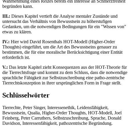
Wahrnehmung eines Reizes bereits ein Interesse an Schmerzfreiheit
begründen kann.
III.:
Dieses Kapitel vertieft die Analyse mentaler Zustände und
untersucht das Verhältnis von Bewusstsein zu höherstufigen
Gedanken, um die notwendigen Bedingungen für ein "Wissen von"
etwas zu klären.
IV.:
Hier wird David Rosenthals HOT-Modell (Higher-Order
Thoughts) eingeführt, um die Art des Bewusstseins genauer zu
bestimmen, die für eine moralische Berücksichtigung einer Entität
erforderlich ist.
V.:
Das letzte Kapitel zieht Konsequenzen aus der HOT-Theorie für
die Tierrechtsfrage und kommt zu dem Schluss, dass die notwendige
sprachliche Fähigkeit zur Selbstzuschreibung eine patho-zentrische
Tierrechtskonzeption in ihrer ursprünglichen Form in Frage stellt.
Schlüsselwörter
Tierrechte, Peter Singer, Interessenethik, Leidensfähigkeit,
Bewusstsein, Qualia, Higher-Order Thoughts, HOT-Modell, Joel
Feinberg, Peter Carruthers, Selbstzuschreibung, Sprache, Donald
Davidson, Interessenfähigkeit, pathozentrische Begründung.