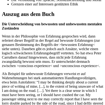
Grenzen einer auf Interessen gestützten Ethik
Auszug aus dem Buch
Die Unterscheidung von bewussten und unbewussten mentalen
Zuständen
Wenn in der Philosophie von Erfahrung gesprochen wird, dann
referiert dieser Begriff in der Regel auf bewusste Erfahrungen (zur
genauen Bestimmung des Begriffs der >bewussten Erfahrung<
siehe unten). Daneben gibt es jedoch auch Ansätze, welche einen
logisch schwächeren Erfahrungsbegriff vertreten. So hat etwa Peter
Carruthers darauf hingewiesen, dass nicht jede Erfahrung
zwangsläufig bewusst sein muss. Er unterscheidet demnach
zwischen >conscious experience< und >unconscious experience<.
Als Beispiel für unbewusste Erfahrungen verweist er auf
Wahrnehmungen bei stark automatisierten Handlungsvollzügen,
etwa beim Autofahren: “I may be thinking deeply about a current
piece of writing of mine, [...], to the extent of being unaware of what
I am doing on the road. […]. Yet there is a clear sense in which I
must have been seeing, or I should have crashed the car. My
passenger sitting next to me may correctly report that I have seen the
lorry double parked by the side of the road, since I had deftly steered