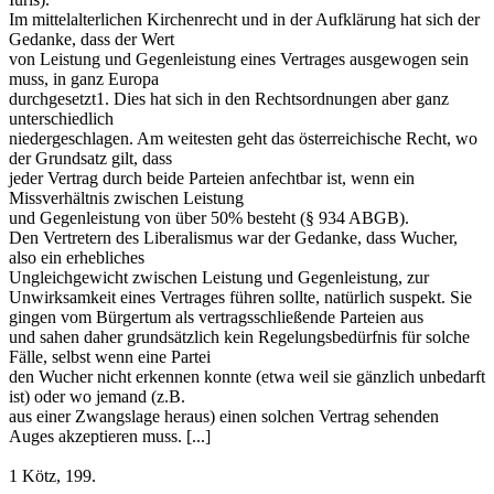
Im mittelalterlichen Kirchenrecht und in der Aufklärung hat sich der
Gedanke, dass der Wert
von Leistung und Gegenleistung eines Vertrages ausgewogen sein
muss, in ganz Europa
durchgesetzt1. Dies hat sich in den Rechtsordnungen aber ganz
unterschiedlich
niedergeschlagen. Am weitesten geht das österreichische Recht, wo
der Grundsatz gilt, dass
jeder Vertrag durch beide Parteien anfechtbar ist, wenn ein
Missverhältnis zwischen Leistung
und Gegenleistung von über 50% besteht (§ 934 ABGB).
Den Vertretern des Liberalismus war der Gedanke, dass Wucher,
also ein erhebliches
Ungleichgewicht zwischen Leistung und Gegenleistung, zur
Unwirksamkeit eines Vertrages führen sollte, natürlich suspekt. Sie
gingen vom Bürgertum als vertragsschließende Parteien aus
und sahen daher grundsätzlich kein Regelungsbedürfnis für solche
Fälle, selbst wenn eine Partei
den Wucher nicht erkennen konnte (etwa weil sie gänzlich unbedarft
ist) oder wo jemand (z.B.
aus einer Zwangslage heraus) einen solchen Vertrag sehenden
Auges akzeptieren muss. [...]
1 Kötz, 199.