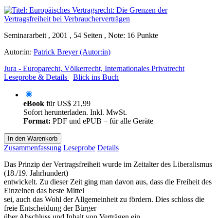
Seminararbeit , 2001 , 54 Seiten , Note: 16 Punkte
Autor:in:
Patrick Breyer (Autor:in)
Jura - Europarecht, Völkerrecht, Internationales Privatrecht
Leseprobe & Details
Blick ins Buch
eBook
für
US$ 21,99
Sofort herunterladen. Inkl. MwSt.
Format:
PDF und ePUB – für alle Geräte
In den Warenkorb
Zusammenfassung
Leseprobe
Details
Das Prinzip der Vertragsfreiheit wurde im Zeitalter des Liberalismus
(18./19. Jahrhundert)
entwickelt. Zu dieser Zeit ging man davon aus, dass die Freiheit des
Einzelnen das beste Mittel
sei, auch das Wohl der Allgemeinheit zu fördern. Dies schloss die
freie Entscheidung der Bürger
über Abschluss und Inhalt von Verträgen ein.