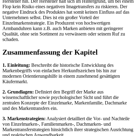
Hersteller hin. Der Hersteller hält sich im Hintergrund, um bei einem
Flop kein Risiko eines negativen Imagetransfers zu riskieren. Der
negative Eindruck des Produktes hat somit keinen Einfluss auf das
Unternehmen selbst. Dies ist ein großer Vorteil der
Einzelmarkenstrategie. Ein Produzent von hochwertigen
Armbanduhren kann z.B. auch Marken anbieten mit geringerer
Qualität, ohne sein Sortiment zu verwässern oder seinem Ruf zu
schaden.
Zusammenfassung der Kapitel
1. Einleitung:
Beschreibt die historische Entwicklung des
Markenbegriffs von einfachen Herkunftszeichen bis hin zur
modernen Orientierungshilfe in einem zunehmend gesättigten
Käufermarkt.
2. Grundlagen:
Definiert den Begriff der Marke aus
wissenschaftlicher sowie psychologischer Sicht und führt die
zentralen Konzepte der Einzelmarke, Markenfamilie, Dachmarke
und des Markentransfers ein.
3. Markenstrategien:
Analysiert detailliert die Vor- und Nachteile
von Einzelmarken-, Familienmarken-, Dachmarken- und
Markentransferstrategien hinsichtlich ihrer strategischen Ausrichtung
und praktischen Anwendbarkeit.