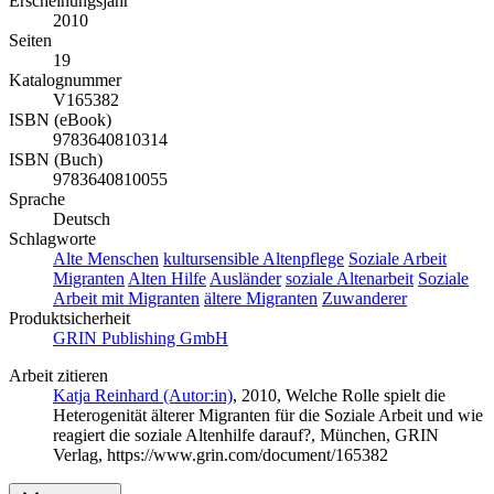
Erscheinungsjahr
2010
Seiten
19
Katalognummer
V165382
ISBN (eBook)
9783640810314
ISBN (Buch)
9783640810055
Sprache
Deutsch
Schlagworte
Alte Menschen
kultursensible Altenpflege
Soziale Arbeit
Migranten
Alten Hilfe
Ausländer
soziale Altenarbeit
Soziale
Arbeit mit Migranten
ältere Migranten
Zuwanderer
Produktsicherheit
GRIN Publishing GmbH
Arbeit zitieren
Katja Reinhard (Autor:in)
, 2010, Welche Rolle spielt die
Heterogenität älterer Migranten für die Soziale Arbeit und wie
reagiert die soziale Altenhilfe darauf?, München, GRIN
Verlag, https://www.grin.com/document/165382