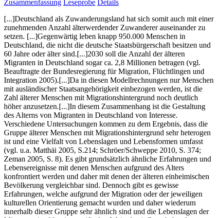
Zusammenfassung
Leseprobe
Details
[...]Deutschland als Zuwanderungsland hat sich somit auch mit einer
zunehmenden Anzahl älterwerdender Zuwanderer auseinander zu
setzen. [...]Gegenwärtig leben knapp 950.000 Menschen in
Deutschland, die nicht die deutsche Staatsbürgerschaft besitzen und
60 Jahre oder älter sind.[...]2030 soll die Anzahl der älteren
Migranten in Deutschland sogar ca. 2,8 Millionen betragen (vgl.
Beauftragte der Bundesregierung für Migration, Flüchtlingen und
Integration 2005).[...]Da in diesen Modellrechnungen nur Menschen
mit ausländischer Staatsangehörigkeit einbezogen werden, ist die
Zahl älterer Menschen mit Migrationshintergrund noch deutlich
höher anzusetzen.[...]In diesem Zusammenhang ist die Gestaltung
des Alterns von Migranten in Deutschland von Interesse.
Verschiedene Untersuchungen kommen zu dem Ergebnis, dass die
Gruppe älterer Menschen mit Migrationshintergrund sehr heterogen
ist und eine Vielfalt von Lebenslagen und Lebensformen umfasst
(vgl. u.a. Matthäi 2005, S.214; Schröer/Schweppe 2010, S. 374;
Zeman 2005, S. 8). Es gibt grundsätzlich ähnliche Erfahrungen und
Lebensereignisse mit denen Menschen aufgrund des Alters
konfrontiert werden und daher mit denen der älteren einheimischen
Bevölkerung vergleichbar sind. Dennoch gibt es gewisse
Erfahrungen, welche aufgrund der Migration oder der jeweiligen
kulturellen Orientierung gemacht wurden und daher wiederum
innerhalb dieser Gruppe sehr ähnlich sind und die Lebenslagen der