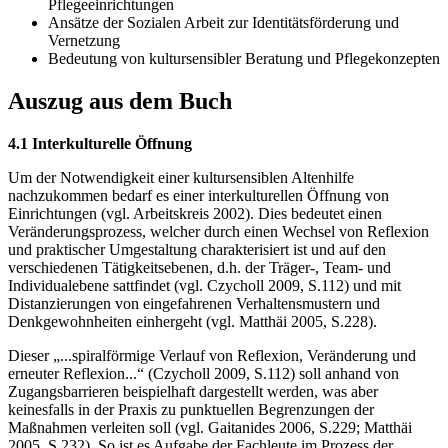
Pflegeeinrichtungen
Ansätze der Sozialen Arbeit zur Identitätsförderung und
Vernetzung
Bedeutung von kultursensibler Beratung und Pflegekonzepten
Auszug aus dem Buch
4.1 Interkulturelle Öffnung
Um der Notwendigkeit einer kultursensiblen Altenhilfe
nachzukommen bedarf es einer interkulturellen Öffnung von
Einrichtungen (vgl. Arbeitskreis 2002). Dies bedeutet einen
Veränderungsprozess, welcher durch einen Wechsel von Reflexion
und praktischer Umgestaltung charakterisiert ist und auf den
verschiedenen Tätigkeitsebenen, d.h. der Träger-, Team- und
Individualebene sattfindet (vgl. Czycholl 2009, S.112) und mit
Distanzierungen von eingefahrenen Verhaltensmustern und
Denkgewohnheiten einhergeht (vgl. Matthäi 2005, S.228).
Dieser „...spiralförmige Verlauf von Reflexion, Veränderung und
erneuter Reflexion...“ (Czycholl 2009, S.112) soll anhand von
Zugangsbarrieren beispielhaft dargestellt werden, was aber
keinesfalls in der Praxis zu punktuellen Begrenzungen der
Maßnahmen verleiten soll (vgl. Gaitanides 2006, S.229; Matthäi
2005, S.232). So ist es Aufgabe der Fachleute im Prozess der