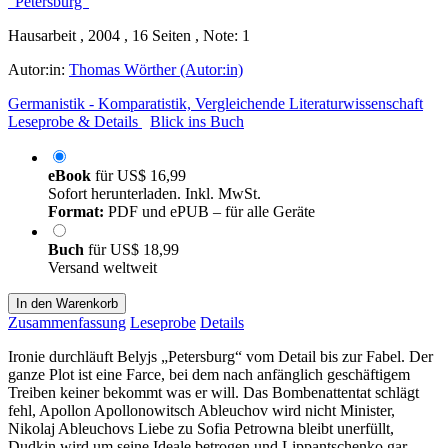
Hausarbeit , 2004 , 16 Seiten , Note: 1
Autor:in:
Thomas Wörther (Autor:in)
Germanistik - Komparatistik, Vergleichende Literaturwissenschaft
Leseprobe & Details
Blick ins Buch
eBook
für
US$ 16,99
Sofort herunterladen. Inkl. MwSt.
Format:
PDF und ePUB – für alle Geräte
Buch
für
US$ 18,99
Versand weltweit
In den Warenkorb
Zusammenfassung
Leseprobe
Details
Ironie durchläuft Belyjs „Petersburg“ vom Detail bis zur Fabel. Der
ganze Plot ist eine Farce, bei dem nach anfänglich geschäftigem
Treiben keiner bekommt was er will. Das Bombenattentat schlägt
fehl, Apollon Apollonowitsch Ableuchov wird nicht Minister,
Nikolaj Ableuchovs Liebe zu Sofia Petrowna bleibt unerfüllt,
Dudkin wird um seine Ideale betrogen und Lippantschenko gar