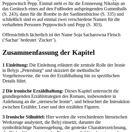
Peppowitsch Pepp. Einmal steht es für die Erinnerung Nikolajs an
das Geräusch eines auf den Fußboden aufspringenden Gummiballs
(S. 243), dann für die Bombe in der Sardinenbüchse (S. 335) und
schließlich sind es auf einmal zwei verschiedene Namen für die
verhafteten Personen Peppowitsch und Pepp (S. 303).
Offensichtlich lächerlich ist der Name Soja Sacharowna Fleisch
(‘Sachar’ bedeutet ‘Zucker’).
Zusammenfassung der Kapitel
1 Einleitung:
Die Einleitung erläutert die zentrale Rolle der Ironie
in Belyjs „Petersburg“ und skizziert die methodische
Vorgehensweise, die von der Erzählhaltung hin zu spezifischen
Details führt.
2 Die ironische Erzählhaltung:
Dieses Kapitel untersucht die
grundlegenden Erzählstrategien des Romans, insbesondere in
Anlehnung an die „sternesche Ironie“, und beleuchtet die Interaktion
zwischen Erzähler, Leser und den erzählten Figuren.
3 Ironische Stilmittel:
Hier werden die verschiedenen literarischen
Werkzeuge analysiert, die Belyj einsetzt, darunter die
symbolträchtige Namensgebung, die groteske Charakterzeichnung,