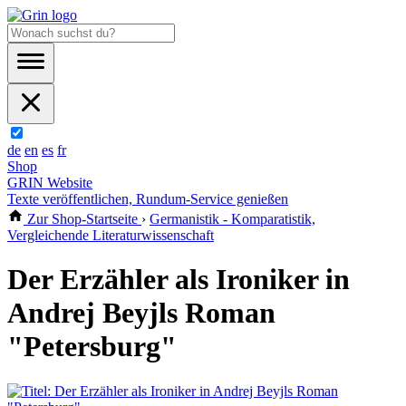
de
en
es
fr
Shop
GRIN Website
Texte veröffentlichen, Rundum-Service genießen
Zur Shop-Startseite
›
Germanistik - Komparatistik,
Vergleichende Literaturwissenschaft
Der Erzähler als Ironiker in
Andrej Beyjls Roman
"Petersburg"