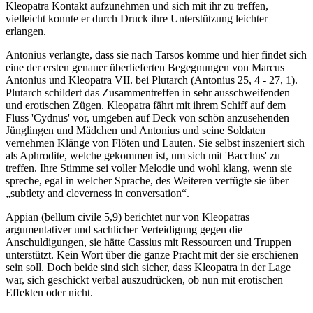
Kleopatra Kontakt aufzunehmen und sich mit ihr zu treffen,
vielleicht konnte er durch Druck ihre Unterstützung leichter
erlangen.
Antonius verlangte, dass sie nach Tarsos komme und hier findet sich
eine der ersten genauer überlieferten Begegnungen von Marcus
Antonius und Kleopatra VII. bei Plutarch (Antonius 25, 4 - 27, 1).
Plutarch schildert das Zusammentreffen in sehr ausschweifenden
und erotischen Zügen. Kleopatra fährt mit ihrem Schiff auf dem
Fluss 'Cydnus' vor, umgeben auf Deck von schön anzusehenden
Jünglingen und Mädchen und Antonius und seine Soldaten
vernehmen Klänge von Flöten und Lauten. Sie selbst inszeniert sich
als Aphrodite, welche gekommen ist, um sich mit 'Bacchus' zu
treffen. Ihre Stimme sei voller Melodie und wohl klang, wenn sie
spreche, egal in welcher Sprache, des Weiteren verfügte sie über
„subtlety and cleverness in conversation“.
Appian (bellum civile 5,9) berichtet nur von Kleopatras
argumentativer und sachlicher Verteidigung gegen die
Anschuldigungen, sie hätte Cassius mit Ressourcen und Truppen
unterstützt. Kein Wort über die ganze Pracht mit der sie erschienen
sein soll. Doch beide sind sich sicher, dass Kleopatra in der Lage
war, sich geschickt verbal auszudrücken, ob nun mit erotischen
Effekten oder nicht.