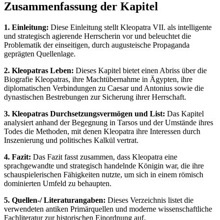
Zusammenfassung der Kapitel
1. Einleitung:
Diese Einleitung stellt Kleopatra VII. als intelligente
und strategisch agierende Herrscherin vor und beleuchtet die
Problematik der einseitigen, durch augusteische Propaganda
geprägten Quellenlage.
2. Kleopatras Leben:
Dieses Kapitel bietet einen Abriss über die
Biografie Kleopatras, ihre Machtübernahme in Ägypten, ihre
diplomatischen Verbindungen zu Caesar und Antonius sowie die
dynastischen Bestrebungen zur Sicherung ihrer Herrschaft.
3. Kleopatras Durchsetzungsvermögen und List:
Das Kapitel
analysiert anhand der Begegnung in Tarsos und der Umstände ihres
Todes die Methoden, mit denen Kleopatra ihre Interessen durch
Inszenierung und politisches Kalkül vertrat.
4. Fazit:
Das Fazit fasst zusammen, dass Kleopatra eine
sprachgewandte und strategisch handelnde Königin war, die ihre
schauspielerischen Fähigkeiten nutzte, um sich in einem römisch
dominierten Umfeld zu behaupten.
5. Quellen-/ Literaturangaben:
Dieses Verzeichnis listet die
verwendeten antiken Primärquellen und moderne wissenschaftliche
Fachliteratur zur historischen Einordnung auf.