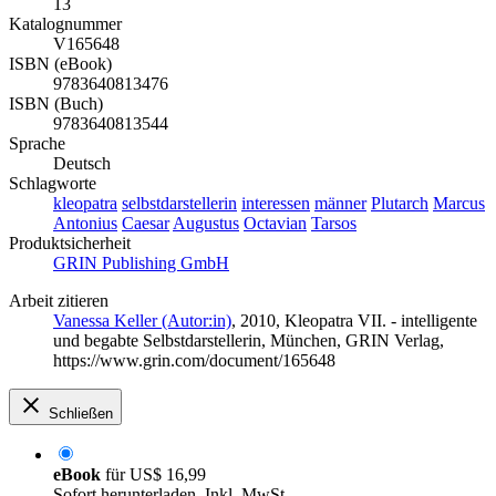
13
Katalognummer
V165648
ISBN (eBook)
9783640813476
ISBN (Buch)
9783640813544
Sprache
Deutsch
Schlagworte
kleopatra
selbstdarstellerin
interessen
männer
Plutarch
Marcus
Antonius
Caesar
Augustus
Octavian
Tarsos
Produktsicherheit
GRIN Publishing GmbH
Arbeit zitieren
Vanessa Keller (Autor:in)
, 2010, Kleopatra VII. - intelligente
und begabte Selbstdarstellerin, München, GRIN Verlag,
https://www.grin.com/document/165648
Schließen
eBook
für
US$ 16,99
Sofort herunterladen. Inkl. MwSt.