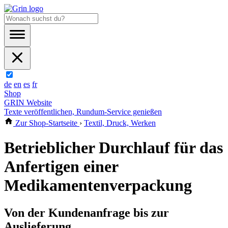
de
en
es
fr
Shop
GRIN Website
Texte veröffentlichen, Rundum-Service genießen
Zur Shop-Startseite
›
Textil, Druck, Werken
Betrieblicher Durchlauf für das
Anfertigen einer
Medikamentenverpackung
Von der Kundenanfrage bis zur
Auslieferung