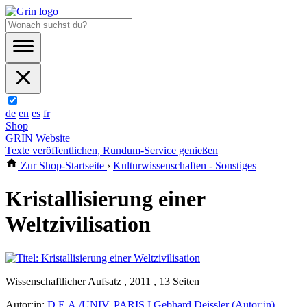
de
en
es
fr
Shop
GRIN Website
Texte veröffentlichen, Rundum-Service genießen
Zur Shop-Startseite
›
Kulturwissenschaften - Sonstiges
Kristallisierung einer
Weltzivilisation
Wissenschaftlicher Aufsatz , 2011 , 13 Seiten
Autor:in:
D.E.A./UNIV. PARIS I Gebhard Deissler (Autor:in)