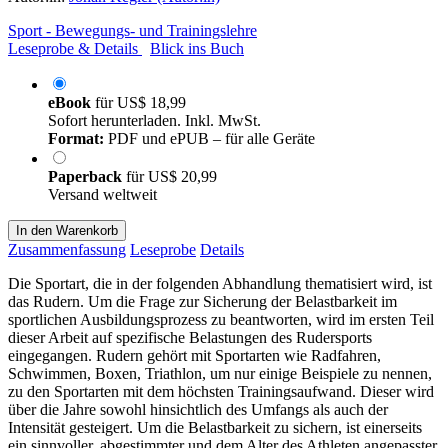
Sport - Bewegungs- und Trainingslehre
Leseprobe & Details
Blick ins Buch
eBook
für
US$ 18,99
Sofort herunterladen. Inkl. MwSt.
Format:
PDF und ePUB – für alle Geräte
Paperback
für
US$ 20,99
Versand weltweit
In den Warenkorb
Zusammenfassung
Leseprobe
Details
Die Sportart, die in der folgenden Abhandlung thematisiert wird, ist
das Rudern. Um die Frage zur Sicherung der Belastbarkeit im
sportlichen Ausbildungsprozess zu beantworten, wird im ersten Teil
dieser Arbeit auf spezifische Belastungen des Rudersports
eingegangen. Rudern gehört mit Sportarten wie Radfahren,
Schwimmen, Boxen, Triathlon, um nur einige Beispiele zu nennen,
zu den Sportarten mit dem höchsten Trainingsaufwand. Dieser wird
über die Jahre sowohl hinsichtlich des Umfangs als auch der
Intensität gesteigert. Um die Belastbarkeit zu sichern, ist einerseits
ein sinnvoller, abgestimmter und dem Alter des Athleten angepasster