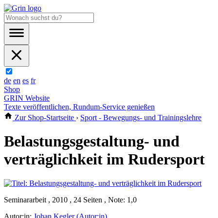
de
en
es
fr
Shop
GRIN Website
Texte veröffentlichen, Rundum-Service genießen
Zur Shop-Startseite
›
Sport - Bewegungs- und Trainingslehre
Belastungsgestaltung- und
verträglichkeit im Rudersport
Seminararbeit , 2010 , 24 Seiten , Note: 1,0
Autor:in:
Johan Kegler (Autor:in)