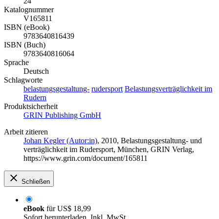
24
Katalognummer
V165811
ISBN (eBook)
9783640816439
ISBN (Buch)
9783640816064
Sprache
Deutsch
Schlagworte
belastungsgestaltung-
rudersport
Belastungsverträglichkeit im
Rudern
Produktsicherheit
GRIN Publishing GmbH
Arbeit zitieren
Johan Kegler (Autor:in)
, 2010, Belastungsgestaltung- und
verträglichkeit im Rudersport, München, GRIN Verlag,
https://www.grin.com/document/165811
Schließen
eBook
für
US$ 18,99
Sofort herunterladen. Inkl. MwSt.