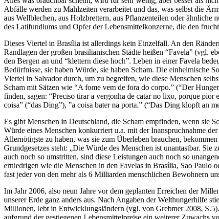
Alles was brauchbar scheint, wird für sehr wenig, aber besser als nic
Abfälle werden zu Mahlzeiten verarbeitet und das, was selbst die Ä
aus Wellblechen, aus Holzbrettern, aus Pflanzenteilen oder ähnliche 
des Latifundiums und Opfer der Lebensmittelkonzerne, die den frucht
Dieses Viertel in Brasília ist allerdings kein Einzelfall. An den Ränd
Randlagen der großen brasilianischen Städte heißen “Favela” (vgl. ebd
den Bergen an und “klettern diese hoch”. Leben in einer Favela bed
Bedürfnisse, sie haben Würde, sie haben Scham. Die einheimische Sozi
Viertel in Salvador durch, um zu begreifen, wie diese Menschen selbs
Scham mit Sätzen wie “A fome vem de fora do corpo.” (“Der Hunger ko
finden, sagen: “Preciso tirar a vergonha de catar no lixo, porque pi
coisa” (“das Ding”), ”a coisa bater na porta.” (“Das Ding klopft an m
Es gibt Menschen in Deutschland, die Scham empfinden, wenn sie Soz
Würde eines Menschen konkurriert u.a. mit der Inanspruchnahme der
Allernötigste zu haben, was sie zum Überleben brauchen, bekommen ke
Grundgesetzes steht: „Die Würde des Menschen ist unantastbar. Sie zu
auch noch so umstritten, sind diese Leistungen auch noch so unangen
erniedrigen wie die Menschen in den Favelas in Brasília, Sao Paulo
fast jeder von den mehr als 6 Milliarden menschlichen Bewohnern un
Im Jahr 2006, also neun Jahre vor dem geplanten Erreichen der Millenn
unserer Erde ganz anders aus. Nach Angaben der Welthungerhilfe sti
Millionen, lebt in Entwicklungsländern (vgl. von Grebmer 2008, S.5
aufgrund der gestiegenen Lebensmittelpreise ein weiterer Zuwachs 