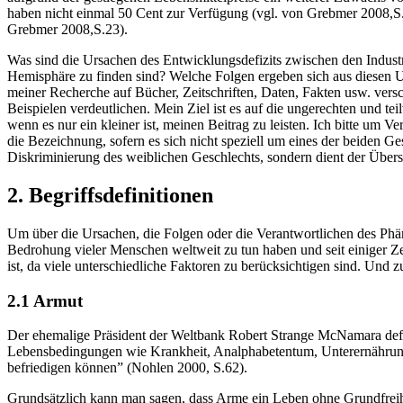
haben nicht einmal 50 Cent zur Verfügung (vgl. von Grebmer 2008,S.18
Grebmer 2008,S.23).
Was sind die Ursachen des Entwicklungsdefizits zwischen den Industr
Hemisphäre zu finden sind? Welche Folgen ergeben sich aus diesen U
meiner Recherche auf Bücher, Zeitschriften, Daten, Fakten usw. vers
Beispielen verdeutlichen. Mein Ziel ist es auf die ungerechten und 
wenn es nur ein kleiner ist, meinen Beitrag zu leisten. Ich bitte um 
die Bezeichnung, sofern es sich nicht speziell um eines der beiden G
Diskriminierung des weiblichen Geschlechts, sondern dient der Übers
2. Begriffsdefinitionen
Um über die Ursachen, die Folgen oder die Verantwortlichen des Phänom
Bedrohung vieler Menschen weltweit zu tun haben und seit einiger Zei
ist, da viele unterschiedliche Faktoren zu berücksichtigen sind. Und 
2.1 Armut
Der ehemalige Präsident der Weltbank Robert Strange McNamara defin
Lebensbedingungen wie Krankheit, Analphabetentum, Unterernährung u
befriedigen können” (Nohlen 2000, S.62).
Grundsätzlich kann man sagen, dass Arme ein Leben ohne Grundfreih