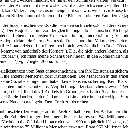
hts, an die Zwischenhändler, die hinter den Schranken warten, verkauft.
rmsten der Armen nicht mehr wollen, wird an die Schweine verfüttert.
nutzbare Materialien, die zusammengebaut so etwas wie ein zu Hause bi
baren Boden monopolisieren und die Pächter und deren Familien verjagt
ern der brasilianischen Großstädte befinden sich viele solcher Elendsvie
.). Der Begriff stammt von der gleichnamigen brasilianischen Kletterpf
eutet ein Leben am untersten Existenzminimum, Unterernährung, Vitam
ologin Maria do Carmo Soares de Freitas und ihre Mitarbeiter an der B
t ihre Lage erleben. Laut ihrem noch nicht veröffentlichten Buch “Os 
mmt von außerhalb des Körpers”). Die, die nicht anders können, als s
or e roubar.” (“Ich muss meine Scham überwinden, in den Abfällen zu w
eine Tür”)(vgl. Ziegler 2005a, S.110f).
ialleistungen vom Staat entgegennehmen, um ihre Existenz zu sichern
 Hilfe anderer Menschen oder Institutionen. Die Menschen in den arme
ine Sozialleistungen und haben keine Existenzsicherung. Kein Platz f
 achten und zu schützen ist Verpflichtung aller staatlichen Gewalt.“ Wi
ehm, seiner Pflicht des 1.Artikels im Grundgesetz ist der Staat in d
 oder Rio de Janeiro, in den Calampas in Lima oder in den dreckigen S
seres Planeten nachgeht: Dem Trieb zu überleben.
iumsziele (den Hunger auf der Welt zu halbieren, den Basisunterricht fü
eg die Zahl der Hungernden innerhalb eines Jahres von 848 Millionen 
). Nachdem die Zahl der Hungernden seit 1990 um jährlich 1% sank, n
von mindestens 75 Millionen Menschen erwartet. Etwa 969 Millionen M