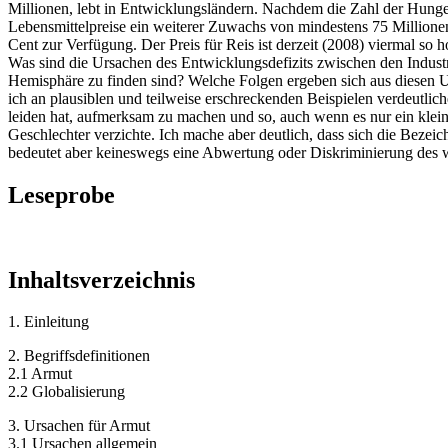
Millionen, lebt in Entwicklungsländern. Nachdem die Zahl der Hunge
Lebensmittelpreise ein weiterer Zuwachs von mindestens 75 Million
Cent zur Verfügung. Der Preis für Reis ist derzeit (2008) viermal so 
Was sind die Ursachen des Entwicklungsdefizits zwischen den Industr
Hemisphäre zu finden sind? Welche Folgen ergeben sich aus diesen U
ich an plausiblen und teilweise erschreckenden Beispielen verdeutlic
leiden hat, aufmerksam zu machen und so, auch wenn es nur ein kleine
Geschlechter verzichte. Ich mache aber deutlich, dass sich die Bezeic
bedeutet aber keineswegs eine Abwertung oder Diskriminierung des we
Leseprobe
Inhaltsverzeichnis
1. Einleitung
2. Begriffsdefinitionen
2.1 Armut
2.2 Globalisierung
3. Ursachen für Armut
3.1 Ursachen allgemein