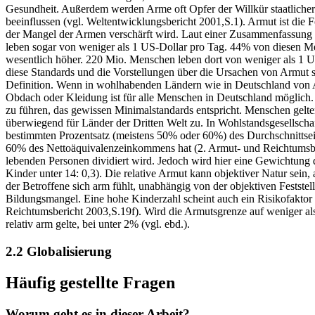
Gesundheit. Außerdem werden Arme oft Opfer der Willkür staatlicher u
beeinflussen (vgl. Weltentwicklungsbericht 2001,S.1). Armut ist die Fo
der Mangel der Armen verschärft wird. Laut einer Zusammenfassung 
leben sogar von weniger als 1 US-Dollar pro Tag. 44% von diesen Mens
wesentlich höher. 220 Mio. Menschen leben dort von weniger als 1 U
diese Standards und die Vorstellungen über die Ursachen von Armut sin
Definition. Wenn in wohlhabenden Ländern wie in Deutschland von Ar
Obdach oder Kleidung ist für alle Menschen in Deutschland möglich.
zu führen, das gewissen Minimalstandards entspricht. Menschen gelte
überwiegend für Länder der Dritten Welt zu. In Wohlstandsgesellschaf
bestimmten Prozentsatz (meistens 50% oder 60%) des Durchschnittsein
60% des Nettoäquivalenzeinkommens hat (2. Armut- und Reichtumsbe
lebenden Personen dividiert wird. Jedoch wird hier eine Gewichtung
Kinder unter 14: 0,3). Die relative Armut kann objektiver Natur sein
der Betroffene sich arm fühlt, unabhängig von der objektiven Festste
Bildungsmangel. Eine hohe Kinderzahl scheint auch ein Risikofaktor 
Reichtumsbericht 2003,S.19f). Wird die Armutsgrenze auf weniger al
relativ arm gelte, bei unter 2% (vgl. ebd.).
2.2 Globalisierung
Häufig gestellte Fragen
Worum geht es in dieser Arbeit?