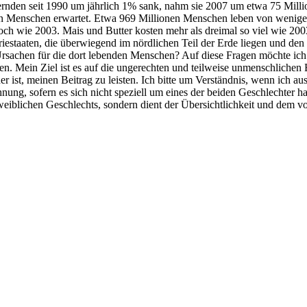
rnden seit 1990 um jährlich 1% sank, nahm sie 2007 um etwa 75 Millio
en Menschen erwartet. Etwa 969 Millionen Menschen leben von weniger
hoch wie 2003. Mais und Butter kosten mehr als dreimal so viel wie 200
iestaaten, die überwiegend im nördlichen Teil der Erde liegen und den 
rsachen für die dort lebenden Menschen? Auf diese Fragen möchte ich
hen. Mein Ziel ist es auf die ungerechten und teilweise unmenschliche
r ist, meinen Beitrag zu leisten. Ich bitte um Verständnis, wenn ich a
hnung, sofern es sich nicht speziell um eines der beiden Geschlechter h
iblichen Geschlechts, sondern dient der Übersichtlichkeit und dem vo