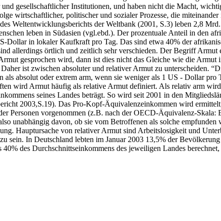
nd gesellschaftlicher Institutionen, und haben nicht die Macht, wicht
lge wirtschaftlicher, politischer und sozialer Prozesse, die miteinander
des Weltentwicklungsberichts der Weltbank (2001, S.3) leben 2,8 Mr
chen leben in Südasien (vgl.ebd.). Der prozentuale Anteil in den afrik
S-Dollar in lokaler Kaufkraft pro Tag. Das sind etwa 40% der afrikan
d allerdings örtlich und zeitlich sehr verschieden. Der Begriff Armut e
mut gesprochen wird, dann ist dies nicht das Gleiche wie die Armut 
 Daher ist zwischen absoluter und relativer Armut zu unterscheiden. 
n als absolut oder extrem arm, wenn sie weniger als 1 US - Dollar pro 
ten wird Armut häufig als relative Armut definiert. Als relativ arm wi
kommens seines Landes beträgt. So wird seit 2001 in den Mitgliedsländ
richt 2003,S.19). Das Pro-Kopf-Äquivalenzeinkommen wird ermittelt
 der Personen vorgenommen (z.B. nach der OECD-Äquivalenz-Skala: Ers
, also unabhängig davon, ob sie vom Betroffenen als solche empfunden 
llung. Hauptursache von relativer Armut sind Arbeitslosigkeit und Unt
zu sein. In Deutschland lebten im Januar 2003 13,5% der Bevölkerung n
s 40% des Durchschnittseinkommens des jeweiligen Landes berechnet, lä