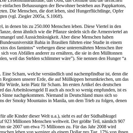
 Die Lebensmittelabfälle, das Obst, das Gemüse und die tierischen
 Die einfachen Behausungen der Bewohner bestehen aus Pappkartons,
eten. Die Menschen, die dort leben, sind Hungerflüchtlinge, Opfer
en (vgl. Ziegler 2005a, S.106ff).
rtel, in denen bis zu 250.000 Menschen leben. Diese Viertel in den
lanze, denn ähnlich wie die Pflanze siedeln sich die Armenviertel an
inmangel und Aussichtslosigkeit. Aber diese Menschen haben
undesuniversität Bahia in Brasilien führten eine Studie in einem
textos dos famintos” verbergen diese unterernährten Menschen ihre
ich von Abfällen anderer zu ernähren, die sie in den Mülltonnen
ühlen, weil das Stehlen schlimmer wäre”). Sie nennen den Hunger “a
. Eine Scham, welche verständlich und nachempfindbar ist, denn die
n Regionen unserer Erde, die auf Müllkippen herumkriechen, um das
ür Würde, kein Platz für Scham. Im ersten Artikel des deutschen
rd das Arbeitslosengeld II auch als noch so wenig empfunden, ist es
iesem Sinne nachgekommen. Niemand in Deutschland muss sich so
lums der Smoky Mountains in Manila, um dem Trieb zu folgen, denen
r alle Kinder dieser Welt u.a.), sieht es auf der Südhalbkugel
auf 923 Millionen Menschen weltweit. Der größte Teil, nämlich 907
ahm sie 2007 um etwa 75 Millionen zu. Für das Jahr 2008 wird
enschen leben von weniger als einem Dollar pro Tag, 17% von ihnen