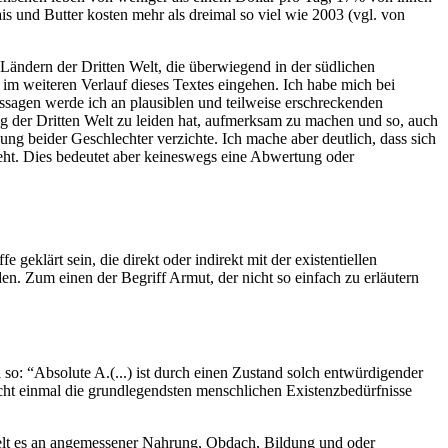
s und Butter kosten mehr als dreimal so viel wie 2003 (vgl. von
Ländern der Dritten Welt, die überwiegend in der südlichen
im weiteren Verlauf dieses Textes eingehen. Ich habe mich bei
ssagen werde ich an plausiblen und teilweise erschreckenden
ng der Dritten Welt zu leiden hat, aufmerksam zu machen und so, auch
nung beider Geschlechter verzichte. Ich mache aber deutlich, dass sich
zieht. Dies bedeutet aber keineswegs eine Abwertung oder
eklärt sein, die direkt oder indirekt mit der existentiellen
en. Zum einen der Begriff Armut, der nicht so einfach zu erläutern
o: “Absolute A.(...) ist durch einen Zustand solch entwürdigender
cht einmal die grundlegendsten menschlichen Existenzbedürfnisse
elt es an angemessener Nahrung, Obdach, Bildung und oder