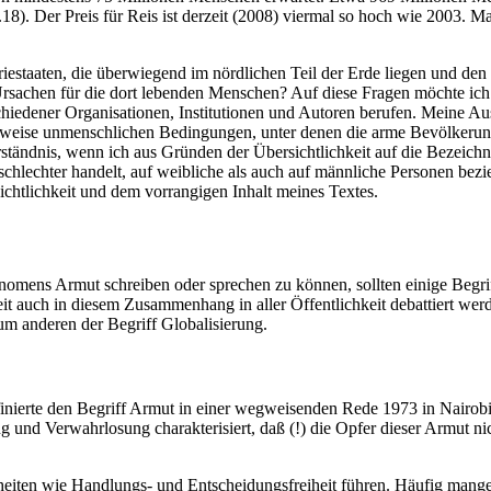
). Der Preis für Reis ist derzeit (2008) viermal so hoch wie 2003. Mai
iestaaten, die überwiegend im nördlichen Teil der Erde liegen und den 
rsachen für die dort lebenden Menschen? Auf diese Fragen möchte ich 
chiedener Organisationen, Institutionen und Autoren berufen. Meine Au
teilweise unmenschlichen Bedingungen, unter denen die arme Bevölkeru
Verständnis, wenn ich aus Gründen der Übersichtlichkeit auf die Bezeich
eschlechter handelt, auf weibliche als auch auf männliche Personen be
ichtlichkeit und dem vorrangigen Inhalt meines Textes.
ens Armut schreiben oder sprechen zu können, sollten einige Begriffe g
t auch in diesem Zusammenhang in aller Öffentlichkeit debattiert werd
zum anderen der Begriff Globalisierung.
ierte den Begriff Armut in einer wegweisenden Rede 1973 in Nairobi s
nd Verwahrlosung charakterisiert, daß (!) die Opfer dieser Armut ni
eiten wie Handlungs- und Entscheidungsfreiheit führen. Häufig mang