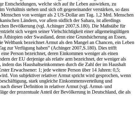
ige Entscheidungen, welche sich auf ihr Leben auswirken, zu
 im Verhältnis stehen und sich oft gegeneinander verstärken, so dass
d. Menschen von weniger als 2 US-Dollar am Tag. 1,2 Mrd. Menschen
anischen Ländern, vor allem südlich der Sahara, ist allerdings
ischen Bevölkerung (vgl. Achinger 2007,S.180). Die Maßstäbe für
ntzieht sich wegen seiner Vielschichtigkeit einer allgemeingültigen
in Äthiopien oder Swasiland, denn eine Grundsicherung an Essen,
“Die Weltbank bezeichnet Armut als den Mangel an Chancen, ein Leben
Tag zur Verfügung haben” (Achinger 2007,S.180). Dies trifft
rd eine Person bezeichnet, deren Einkommen weniger als einen
ern der EU derjenige als relativ arm bezeichnet, der weniger als
, indem das Haushaltseinkommen durch die Zahl der im Haushalt
ter Erwachsener: 1; jede weitere Person über 14 Jahren: 0,5;
wird. Von subjektiver relativer Armut spricht wird gesprochen, wenn
erbeschäftigung, stark ungleiche Einkommensverteilung und
ach dieser Definition in relativer Armut (vgl. Armut- und
ge der prozentuale Anteil der Bevölkerung in Deutschland, die als