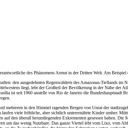
rantwortliche des Phänomens Armut in der Dritten Welt. Am Beispiel ein
schaften: den ausgedehnten Regenwäldern des Amazonas-Tieflands im 
elwestens liegt, lebt der Großteil der Bevölkerung in der Nähe der Atla
rasília ist seit 1960 anstelle von Rio de Janeiro die Bundeshauptstadt
regen.
nd mehreren in den Himmel ragenden Bergen von Unrat der stadtzugehö
aufen viele fröhliche, aber sichtlich unterernährte Kinder umher. Mü
en auf den überall herumliegenden Exkrementen gesessen haben. Die Me
ren um das wenig Nutzbare. Das ganze Viertel lebt vom Lixo, vom Abf