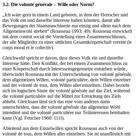
3.2. Die volonté générale – Wille oder Norm?
„Ich wäre gern in einem Land geboren, in dem der Herrscher und
das Volk ein und dasselbe Interesse haben könnten, damit alle
Bewegungen der Staatsmaschinerie nur einzig und allein nach dem
Allgemeinwohl streben“ (Rousseau 1993: 49). Rousseau entwickelt
mit dem contrat social die Vorstellung eines Zusammenschlusses,
der alle Mitglieder zu einer sittlichen Gesamtkörperschaft vereint (le
corps moral et le collectiv).
Gleichwohl spricht er davon, dass dieses Volk ein und dasselbe
Interesse hätte. Den Konflikt, der bei einem Zusammenschluss zu
einer Körperschaft durch Interessensgegensetze entstehen würde,
überwindet Rousseau mit der Unterscheidung von volonté générale,
dem allgemeinen Willen, volonté particulière, dem Willen einzelner
und der volonté de tous, dem Willen aller einzelnen. Dabei bezieht
sich im logischen Sinne die volonté générale auf das Ziel, während
die volonté particulière auf die Mittel zur Erreichung des Ziels
abhebt. Gleichsam lässt sich das eine vom anderen darin
unterscheiden, dass die volonté générale das allgemeine Wohl
intendiert und die volonté particulière nur Teilinteressen beinhalten
kann (Vgl. Fetscher 1960: 111f).
Ableitend aus dem Einzelwillen spricht Rousseau auch von der
volonté de tous, dem Willen aller einzelnen. Sie ist unauflöslich mit