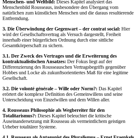
Menschen‐ und Weltbild:
Dieses Kapitel analysiert das
Menschenbild Rousseaus, insbesondere den Übergang vom
natürlichen zum künstlichen Menschen und die daraus resultierende
Entfremdung.
3. Die Überwindung der Gegenwart – der contrat social:
Hier
wird der Gesellschaftsvertrag als Versuch dargestellt, Freiheit
innerhalb einer bürgerlichen Ordnung durch eine sittliche
Gesamtkörperschaft zu sichern.
3.1. Der Zweck des Vertrages und die Erweiterung des
kontraktualistischen Ansatzes:
Der Fokus liegt auf der
Differenzierung des Rousseauschen Vertragsbegriffs gegenüber
Hobbes und Locke als zukunftsorientiertes Maß für eine legitime
Gesellschaft.
3.2. Die volonté générale – Wille oder Norm?:
Das Kapitel
erörtert die komplexe Definition des Gemeinwillens und seine
Unterscheidung von Einzelwillen und dem Willen aller.
4. Rousseaus Philosophie als Wegbereiter für den
Totalitarismus?:
Dieses Kapitel beleuchtet die kritische
Auseinandersetzung mit Rousseau als vermeintlichem geistigen
Urheber totalitärer Systeme.
4.1. Rousseau als Antagonist des Pluralismus – Ernst Fraenkels