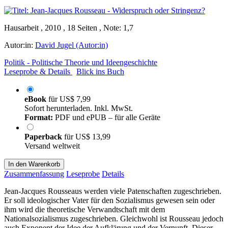
Hausarbeit , 2010 , 18 Seiten , Note: 1,7
Autor:in:
David Jugel (Autor:in)
Politik - Politische Theorie und Ideengeschichte
Leseprobe & Details
Blick ins Buch
eBook
für
US$ 7,99
Sofort herunterladen. Inkl. MwSt.
Format:
PDF und ePUB – für alle Geräte
Paperback
für
US$ 13,99
Versand weltweit
In den Warenkorb
Zusammenfassung
Leseprobe
Details
Jean-Jacques Rousseaus werden viele Patenschaften zugeschrieben.
Er soll ideologischer Vater für den Sozialismus gewesen sein oder
ihm wird die theoretische Verwandtschaft mit dem
Nationalsozialismus zugeschrieben. Gleichwohl ist Rousseau jedoch
auch Exponent der Idee der Aufklärung und der Vernunft. Dieser