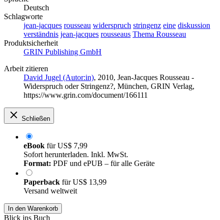
Deutsch
Schlagworte
jean-jacques
rousseau
widerspruch
stringenz
eine
diskussion
verständnis
jean-jacques
rousseaus
Thema Rousseau
Produktsicherheit
GRIN Publishing GmbH
Arbeit zitieren
David Jugel (Autor:in)
, 2010, Jean-Jacques Rousseau -
Widerspruch oder Stringenz?, München, GRIN Verlag,
https://www.grin.com/document/166111
Schließen
eBook
für
US$ 7,99
Sofort herunterladen. Inkl. MwSt.
Format:
PDF und ePUB – für alle Geräte
Paperback
für
US$ 13,99
Versand weltweit
In den Warenkorb
Blick ins Buch