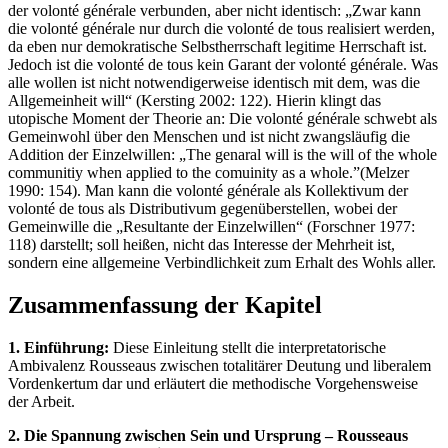
der volonté générale verbunden, aber nicht identisch: „Zwar kann
die volonté générale nur durch die volonté de tous realisiert werden,
da eben nur demokratische Selbstherrschaft legitime Herrschaft ist.
Jedoch ist die volonté de tous kein Garant der volonté générale. Was
alle wollen ist nicht notwendigerweise identisch mit dem, was die
Allgemeinheit will“ (Kersting 2002: 122). Hierin klingt das
utopische Moment der Theorie an: Die volonté générale schwebt als
Gemeinwohl über den Menschen und ist nicht zwangsläufig die
Addition der Einzelwillen: „The genaral will is the will of the whole
communitiy when applied to the comuinity as a whole.”(Melzer
1990: 154). Man kann die volonté générale als Kollektivum der
volonté de tous als Distributivum gegenüberstellen, wobei der
Gemeinwille die „Resultante der Einzelwillen“ (Forschner 1977:
118) darstellt; soll heißen, nicht das Interesse der Mehrheit ist,
sondern eine allgemeine Verbindlichkeit zum Erhalt des Wohls aller.
Zusammenfassung der Kapitel
1. Einführung:
Diese Einleitung stellt die interpretatorische
Ambivalenz Rousseaus zwischen totalitärer Deutung und liberalem
Vordenkertum dar und erläutert die methodische Vorgehensweise
der Arbeit.
2. Die Spannung zwischen Sein und Ursprung – Rousseaus