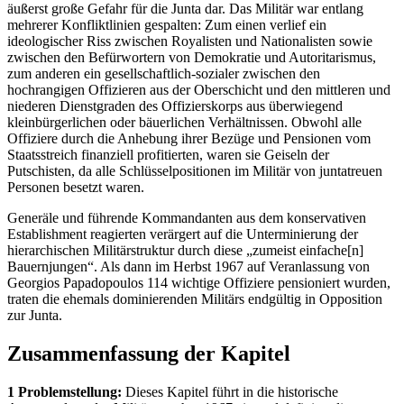
äußerst große Gefahr für die Junta dar. Das Militär war entlang
mehrerer Konfliktlinien gespalten: Zum einen verlief ein
ideologischer Riss zwischen Royalisten und Nationalisten sowie
zwischen den Befürwortern von Demokratie und Autoritarismus,
zum anderen ein gesellschaftlich-sozialer zwischen den
hochrangigen Offizieren aus der Oberschicht und den mittleren und
niederen Dienstgraden des Offizierskorps aus überwiegend
kleinbürgerlichen oder bäuerlichen Verhältnissen. Obwohl alle
Offiziere durch die Anhebung ihrer Bezüge und Pensionen vom
Staatsstreich finanziell profitierten, waren sie Geiseln der
Putschisten, da alle Schlüsselpositionen im Militär von juntatreuen
Personen besetzt waren.
Generäle und führende Kommandanten aus dem konservativen
Establishment reagierten verärgert auf die Unterminierung der
hierarchischen Militärstruktur durch diese „zumeist einfache[n]
Bauernjungen“. Als dann im Herbst 1967 auf Veranlassung von
Georgios Papadopoulos 114 wichtige Offiziere pensioniert wurden,
traten die ehemals dominierenden Militärs endgültig in Opposition
zur Junta.
Zusammenfassung der Kapitel
1 Problemstellung:
Dieses Kapitel führt in die historische