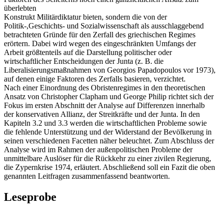
überlebten
Konstrukt Militärdiktatur bieten, sondern die von der
Politik-,Geschichts- und Sozialwissenschaft als ausschlaggebend
betrachteten Gründe für den Zerfall des griechischen Regimes
erörtern. Dabei wird wegen des eingeschränkten Umfangs der
Arbeit größtenteils auf die Darstellung politischer oder
wirtschaftlicher Entscheidungen der Junta (z. B. die
Liberalisierungsmaßnahmen von Georgios Papadopoulos vor 1973),
auf denen einige Faktoren des Zerfalls basieren, verzichtet.
Nach einer Einordnung des Obristenregimes in den theoretischen
Ansatz von Christopher Clapham und George Philip richtet sich der
Fokus im ersten Abschnitt der Analyse auf Differenzen innerhalb
der konservativen Allianz, der Streitkräfte und der Junta. In den
Kapiteln 3.2 und 3.3 werden die wirtschaftlichen Probleme sowie
die fehlende Unterstützung und der Widerstand der Bevölkerung in
seinen verschiedenen Facetten näher beleuchtet. Zum Abschluss der
Analyse wird im Rahmen der außenpolitischen Probleme der
unmittelbare Auslöser für die Rückkehr zu einer zivilen Regierung,
die Zypernkrise 1974, erläutert. Abschließend soll ein Fazit die oben
genannten Leitfragen zusammenfassend beantworten.
Leseprobe