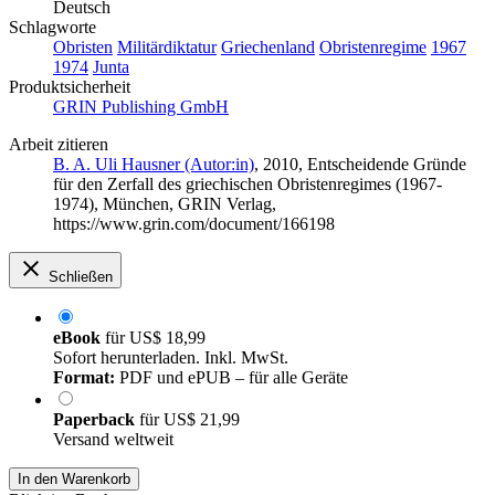
Deutsch
Schlagworte
Obristen
Militärdiktatur
Griechenland
Obristenregime
1967
1974
Junta
Produktsicherheit
GRIN Publishing GmbH
Arbeit zitieren
B. A. Uli Hausner (Autor:in)
, 2010, Entscheidende Gründe
für den Zerfall des griechischen Obristenregimes (1967-
1974), München, GRIN Verlag,
https://www.grin.com/document/166198
Schließen
eBook
für
US$ 18,99
Sofort herunterladen. Inkl. MwSt.
Format:
PDF und ePUB – für alle Geräte
Paperback
für
US$ 21,99
Versand weltweit
In den Warenkorb