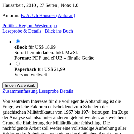
Hausarbeit , 2010 , 27 Seiten , Note: 1,0
Autor:in:
B. A. Uli Hausner (Autor:in)
Politik - Region: Westeuropa
Leseprobe & Details
Blick ins Buch
eBook
für
US$ 18,99
Sofort herunterladen. Inkl. MwSt.
Format:
PDF und ePUB – für alle Geräte
Paperback
für
US$ 21,99
Versand weltweit
In den Warenkorb
Zusammenfassung
Leseprobe
Details
Von zentralem Interesse für die vorliegende Abhandlung ist die
Frage, welche Faktoren entscheidend zum Scheitern der
griechischen Militärdiktatur von 1967 bis 1974 beitrugen. Im Zuge
der Analyse soll also unter anderem geklärt werden, aus welchem
Grund die Etablierung der Militärdiktatur fehlschlug. Die
nachfolgende Arbeit soll weder eine vollständige Aufreihung aller
Faktoren des Scheiterns noch einen ganzheitlichen Ansatz zum