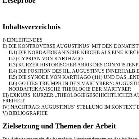
Leseprobe
Inhaltsverzeichnis
I) EINLEITENDES
II) DIE KONTROVERSE AUGUSTINUS´ MIT DEN DONATIS
II.1) DIE NORDAFRIKANISCHE KIRCHE ALS EINE KIR
II.2) CYPRIAN VON KARTHAGO
II.3) KURZER HISTORISCHER ABRIß DES DONATISTENP
II.4) DIE POSITION DES HL. AUGUSTINUS INNERHALB 
II.5) DIE SYNODE VON KARTHAGO (411) UND DAS „E
II.6) GOTTES TRIUMPH IN DEN MÄRTYRERN: AUGUS
NORDAFRIKANISCHE THEOLOGIE DER MÄRTYRER
III) EXKURS: KURZER „THEOLOGIEGESCHICHTLICHER
FREIHEIT
IV) NACHTRAG: AUGUSTINUS´ STELLUNG IM KONTEX
V) BIBLIOGRAPHIE
Zielsetzung und Themen der Arbeit