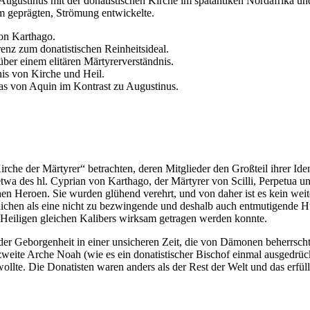
Augustinus mit der donatistischen Kirche im spätantiken Nordafrika un
m geprägten, Strömung entwickelte.
on Karthago.
enz zum donatistischen Reinheitsideal.
ber einem elitären Märtyrerverständnis.
nis von Kirche und Heil.
mas von Aquin im Kontrast zu Augustinus.
rche der Märtyrer“ betrachten, deren Mitglieder den Großteil ihrer Ide
 etwa des hl. Cyprian von Karthago, der Märtyrer von Scilli, Perpetua 
hen Heroen. Sie wurden glühend verehrt, und von daher ist es kein wei
blichen als eine nicht zu bezwingende und deshalb auch entmutigende H
n Heiligen gleichen Kalibers wirksam getragen werden konnte.
 der Geborgenheit in einer unsicheren Zeit, die von Dämonen beherrscht
weite Arche Noah (wie es ein donatistischer Bischof einmal ausgedrückt 
ollte. Die Donatisten waren anders als der Rest der Welt und das erfül