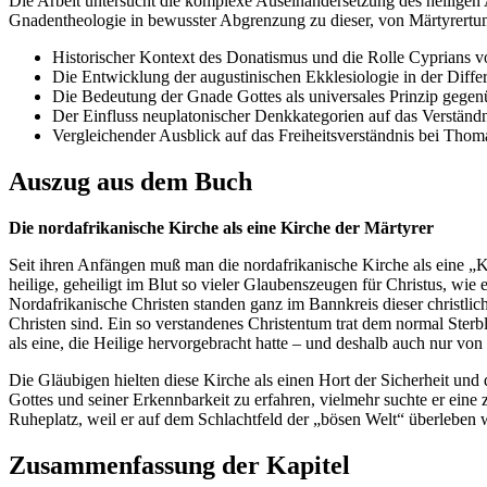
Die Arbeit untersucht die komplexe Auseinandersetzung des heiligen 
Gnadentheologie in bewusster Abgrenzung zu dieser, von Märtyrertu
Historischer Kontext des Donatismus und die Rolle Cyprians v
Die Entwicklung der augustinischen Ekklesiologie in der Differ
Die Bedeutung der Gnade Gottes als universales Prinzip gegenü
Der Einfluss neuplatonischer Denkkategorien auf das Verständ
Vergleichender Ausblick auf das Freiheitsverständnis bei Tho
Auszug aus dem Buch
Die nordafrikanische Kirche als eine Kirche der Märtyrer
Seit ihren Anfängen muß man die nordafrikanische Kirche als eine „Ki
heilige, geheiligt im Blut so vieler Glaubenszeugen für Christus, wie
Nordafrikanische Christen standen ganz im Bannkreis dieser christlic
Christen sind. Ein so verstandenes Christentum trat dem normal Ster
als eine, die Heilige hervorgebracht hatte – und deshalb auch nur vo
Die Gläubigen hielten diese Kirche als einen Hort der Sicherheit und
Gottes und seiner Erkennbarkeit zu erfahren, vielmehr suchte er eine z
Ruheplatz, weil er auf dem Schlachtfeld der „bösen Welt“ überleben w
Zusammenfassung der Kapitel