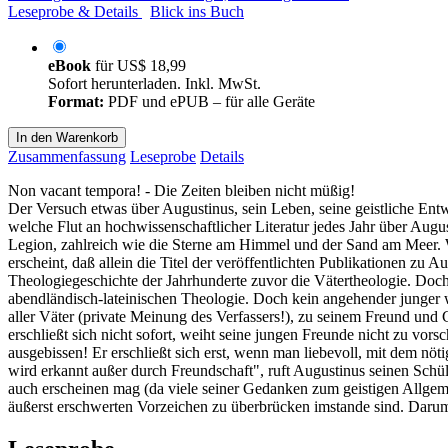
Leseprobe & Details
Blick ins Buch
eBook
für
US$ 18,99
Sofort herunterladen. Inkl. MwSt.
Format:
PDF und ePUB – für alle Geräte
In den Warenkorb
Zusammenfassung
Leseprobe
Details
Non vacant tempora! - Die Zeiten bleiben nicht müßig!
Der Versuch etwas über Augustinus, sein Leben, seine geistliche Entw
welche Flut an hochwissenschaftlicher Literatur jedes Jahr über Augus
Legion, zahlreich wie die Sterne am Himmel und der Sand am Meer. Wer
erscheint, daß allein die Titel der veröffentlichten Publikationen zu 
Theologiegeschichte der Jahrhunderte zuvor die Vätertheologie. Doc
abendländisch-lateinischen Theologie. Doch kein angehender junger w
aller Väter (private Meinung des Verfassers!), zu seinem Freund und G
erschließt sich nicht sofort, weiht seine jungen Freunde nicht zu vo
ausgebissen! Er erschließt sich erst, wenn man liebevoll, mit dem nöt
wird erkannt außer durch Freundschaft", ruft Augustinus seinen Schül
auch erscheinen mag (da viele seiner Gedanken zum geistigen Allgeme
äußerst erschwerten Vorzeichen zu überbrücken imstande sind. Darum 