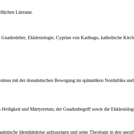
lichen Literatur.
Gnadenlehre, Ekklesiologie, Cyprian von Karthago, katholische Kirche,
tinus mit der donatistischen Bewegung im spätantiken Nordafrika und z
?
 von Heiligkeit und Märtyrertum, der Gnadenbegriff sowie die Ekklesiol
natistische Identitätskrise aufzuzeigen und seine Theologie in den spez