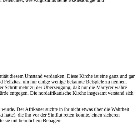
d beleuchtet, wie Augustinus seine Ekklesiologie und
ntität diesem Umstand verdanken. Diese Kirche ist eine ganz und gar
und Felizitas, um nur einige wenige bekannte Beispiele zu nennen.
ter Schritt mehr zu der Überzeugung, daß nur die Märtyrer wahre
ürde entgegen. Die nordafrikanische Kirche insgesamt verstand sich
 wurde. Der Afrikaner suchte in ihr nicht etwas über die Wahrheit
hatte), die ihn vor der Sintflut retten konnte, einen sicheren
lte sie mit heimlichem Behagen.