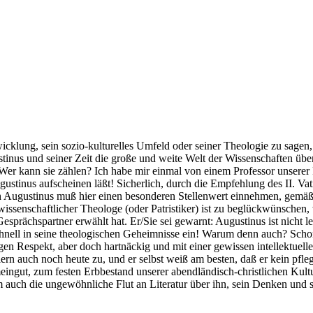
icklung, sein sozio-kulturelles Umfeld oder seiner Theologie zu sagen
tinus und seiner Zeit die große und weite Welt der Wissenschaften überf
 kann sie zählen? Ich habe mir einmal von einem Professor unserer Fak
Augustinus aufscheinen läßt! Sicherlich, durch die Empfehlung des II. Va
h Augustinus muß hier einen besonderen Stellenwert einnehmen, gemäß 
issenschaftlicher Theologe (oder Patristiker) ist zu beglückwünschen,
esprächspartner erwählt hat. Er/Sie sei gewarnt: Augustinus ist nicht le
rschnell in seine theologischen Geheimnisse ein! Warum denn auch? Scho
igen Respekt, aber doch hartnäckig und mit einer gewissen intellektuel
ern auch noch heute zu, und er selbst weiß am besten, daß er kein pfl
ingut, zum festen Erbbestand unserer abendländisch-christlichen Kultur
auch die ungewöhnliche Flut an Literatur über ihn, sein Denken und s