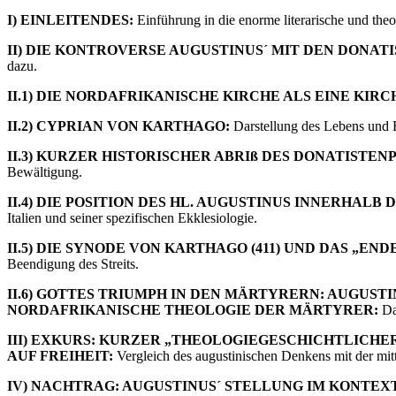
I) EINLEITENDES:
Einführung in die enorme literarische und th
II) DIE KONTROVERSE AUGUSTINUS´ MIT DEN DONATI
dazu.
II.1) DIE NORDAFRIKANISCHE KIRCHE ALS EINE KIR
II.2) CYPRIAN VON KARTHAGO:
Darstellung des Lebens und Ei
II.3) KURZER HISTORISCHER ABRIß DES DONATISTENPR
Bewältigung.
II.4) DIE POSITION DES HL. AUGUSTINUS INNERHALB D
Italien und seiner spezifischen Ekklesiologie.
II.5) DIE SYNODE VON KARTHAGO (411) UND DAS „EN
Beendigung des Streits.
II.6) GOTTES TRIUMPH IN DEN MÄRTYRERN: AUGUS
NORDAFRIKANISCHE THEOLOGIE DER MÄRTYRER:
Da
III) EXKURS: KURZER „THEOLOGIEGESCHICHTLICH
AUF FREIHEIT:
Vergleich des augustinischen Denkens mit der mitt
IV) NACHTRAG: AUGUSTINUS´ STELLUNG IM KONTE