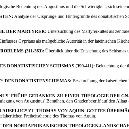
eologische Bedeutung des Augustinus und die Schwierigkeit, sich sein
STEN:
Analyse der Ursprünge und Hintergründe des donatistischen Sc
CHE DER MÄRTYRER:
Untersuchung des Märtyrerkultes als zentrale
nflusses Cyprians als maßgebliche Autorität in der lateinischen Kirche 
OBLEMS (311-363):
Überblick über die Entstehung des Schismas un
ES DONATISTISCHEN SCHISMAS (390-411):
Beleuchtung der t
DE“ DES DONATISTENSCHISMAS:
Beschreibung der kaiserlichen 
TINUS´ FRÜHE GEDANKEN ZU EINER THEOLOGIE DER 
rlegung von Augustinus' Bemühen, den Gnadenbegriff auf den Alltag a
ER AUSFLUG“ ZU THOMAS VON AQUIN. GOTTES ÜBERM
elalterlichen Freiheitstheorie des Thomas von Aquin.
XT DER NORDAFRIKANISCHEN THEOLOGEN-LANDSCHAF