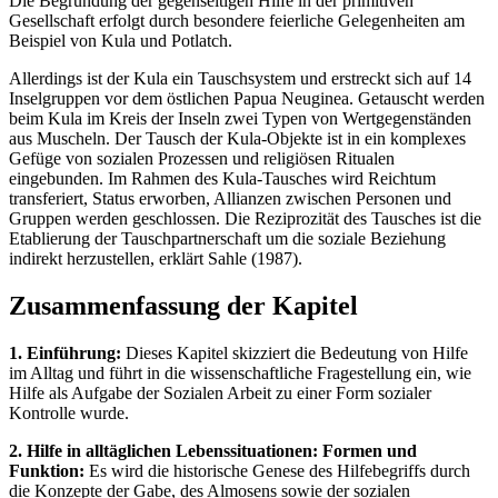
Die Begründung der gegenseitigen Hilfe in der primitiven
Gesellschaft erfolgt durch besondere feierliche Gelegenheiten am
Beispiel von Kula und Potlatch.
Allerdings ist der Kula ein Tauschsystem und erstreckt sich auf 14
Inselgruppen vor dem östlichen Papua Neuginea. Getauscht werden
beim Kula im Kreis der Inseln zwei Typen von Wertgegenständen
aus Muscheln. Der Tausch der Kula-Objekte ist in ein komplexes
Gefüge von sozialen Prozessen und religiösen Ritualen
eingebunden. Im Rahmen des Kula-Tausches wird Reichtum
transferiert, Status erworben, Allianzen zwischen Personen und
Gruppen werden geschlossen. Die Reziprozität des Tausches ist die
Etablierung der Tauschpartnerschaft um die soziale Beziehung
indirekt herzustellen, erklärt Sahle (1987).
Zusammenfassung der Kapitel
1. Einführung:
Dieses Kapitel skizziert die Bedeutung von Hilfe
im Alltag und führt in die wissenschaftliche Fragestellung ein, wie
Hilfe als Aufgabe der Sozialen Arbeit zu einer Form sozialer
Kontrolle wurde.
2. Hilfe in alltäglichen Lebenssituationen: Formen und
Funktion:
Es wird die historische Genese des Hilfebegriffs durch
die Konzepte der Gabe, des Almosens sowie der sozialen