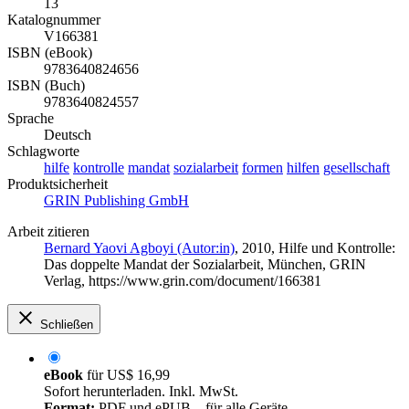
13
Katalognummer
V166381
ISBN (eBook)
9783640824656
ISBN (Buch)
9783640824557
Sprache
Deutsch
Schlagworte
hilfe
kontrolle
mandat
sozialarbeit
formen
hilfen
gesellschaft
Produktsicherheit
GRIN Publishing GmbH
Arbeit zitieren
Bernard Yaovi Agboyi (Autor:in)
, 2010, Hilfe und Kontrolle:
Das doppelte Mandat der Sozialarbeit, München, GRIN
Verlag, https://www.grin.com/document/166381
Schließen
eBook
für
US$ 16,99
Sofort herunterladen. Inkl. MwSt.
Format:
PDF und ePUB – für alle Geräte