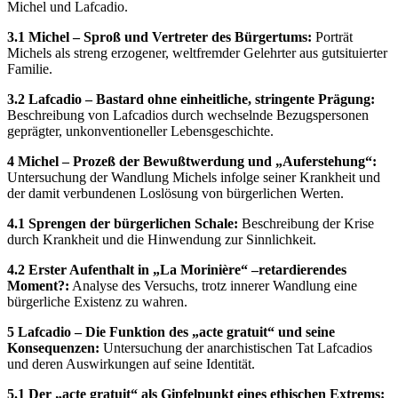
Michel und Lafcadio.
3.1 Michel – Sproß und Vertreter des Bürgertums:
Porträt
Michels als streng erzogener, weltfremder Gelehrter aus gutsituierter
Familie.
3.2 Lafcadio – Bastard ohne einheitliche, stringente Prägung:
Beschreibung von Lafcadios durch wechselnde Bezugspersonen
geprägter, unkonventioneller Lebensgeschichte.
4 Michel – Prozeß der Bewußtwerdung und „Auferstehung“:
Untersuchung der Wandlung Michels infolge seiner Krankheit und
der damit verbundenen Loslösung von bürgerlichen Werten.
4.1 Sprengen der bürgerlichen Schale:
Beschreibung der Krise
durch Krankheit und die Hinwendung zur Sinnlichkeit.
4.2 Erster Aufenthalt in „La Morinière“ –retardierendes
Moment?:
Analyse des Versuchs, trotz innerer Wandlung eine
bürgerliche Existenz zu wahren.
5 Lafcadio – Die Funktion des „acte gratuit“ und seine
Konsequenzen:
Untersuchung der anarchistischen Tat Lafcadios
und deren Auswirkungen auf seine Identität.
5.1 Der „acte gratuit“ als Gipfelpunkt eines ethischen Extrems: