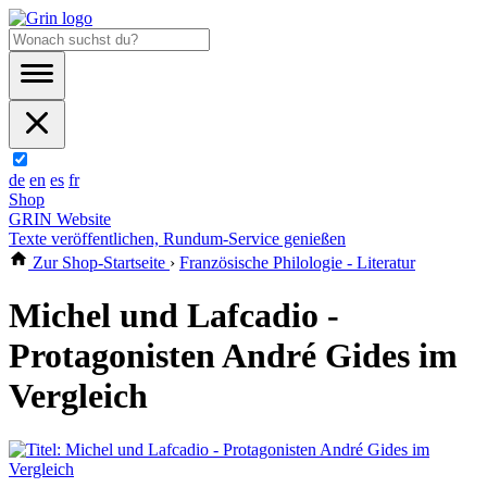
de
en
es
fr
Shop
GRIN Website
Texte veröffentlichen, Rundum-Service genießen
Zur Shop-Startseite
›
Französische Philologie - Literatur
Michel und Lafcadio -
Protagonisten André Gides im
Vergleich