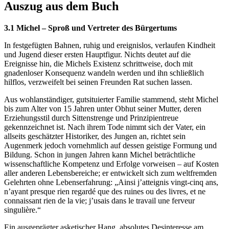
Auszug aus dem Buch
3.1 Michel – Sproß und Vertreter des Bürgertums
In festgefügten Bahnen, ruhig und ereignislos, verlaufen Kindheit
und Jugend dieser ersten Hauptfigur. Nichts deutet auf die
Ereignisse hin, die Michels Existenz schrittweise, doch mit
gnadenloser Konsequenz wandeln werden und ihn schließlich
hilflos, verzweifelt bei seinen Freunden Rat suchen lassen.
Aus wohlanständiger, gutsituierter Familie stammend, steht Michel
bis zum Alter von 15 Jahren unter Obhut seiner Mutter, deren
Erziehungsstil durch Sittenstrenge und Prinzipientreue
gekennzeichnet ist. Nach ihrem Tode nimmt sich der Vater, ein
allseits geschätzter Historiker, des Jungen an, richtet sein
Augenmerk jedoch vornehmlich auf dessen geistige Formung und
Bildung. Schon in jungen Jahren kann Michel beträchtliche
wissenschaftliche Kompetenz und Erfolge vorweisen – auf Kosten
aller anderen Lebensbereiche; er entwickelt sich zum weltfremden
Gelehrten ohne Lebenserfahrung: „Ainsi j’atteignis vingt-cinq ans,
n’ayant presque rien regardé que des ruines ou des livres, et ne
connaissant rien de la vie; j’usais dans le travail une ferveur
singulière.“
Ein ausgeprägter asketischer Hang, absolutes Desinteresse am