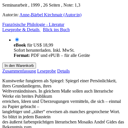
Seminararbeit , 1999 , 26 Seiten , Note: 1,3
Autor:in:
Anne-Bärbel Kirchmair (Autor:in)
Französische Philologie - Literatur
Leseprobe & Details
Blick ins Buch
eBook
für
US$ 18,99
Sofort herunterladen. Inkl. MwSt.
Format:
PDF und ePUB – für alle Geräte
In den Warenkorb
Zusammenfassung
Leseprobe
Details
Kunstwerke fungieren als Spiegel: Spiegel einer Persönlichkeit,
ihres Grundanliegens, ihres
Weltverständnisses. In gleichem Maße sollen auch literarische
Werke ein breites Publikum
erreichen, Ideen und Überzeugungen vermitteln, die sich – einmal
zu Papier gebracht –
langlebiger und „zäher“ erweisen als manches gesprochene Wort.
So blitzt in jedem Baustein
des äußerst farbenprächtigen literarischen Mosaiks André Gides das
Bekenntnis zum