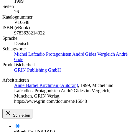
1999
Seiten
26
Katalognummer
V16648
ISBN (eBook)
9783638214322
Sprache
Deutsch
Schlagworte
Michel
Lafcadio
Protagonisten
André
Gides
Vergleich
André
Gide
Produktsicherheit
GRIN Publishing GmbH
Arbeit zitieren
Anne-Bärbel Kirchmair (Autor:in)
, 1999, Michel und
Lafcadio - Protagonisten André Gides im Vergleich,
München, GRIN Verlag,
https://www.grin.com/document/16648
Schließen
eBook
für
US$ 18,99