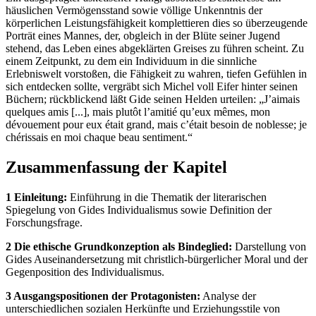
häuslichen Vermögensstand sowie völlige Unkenntnis der
körperlichen Leistungsfähigkeit komplettieren dies so überzeugende
Porträt eines Mannes, der, obgleich in der Blüte seiner Jugend
stehend, das Leben eines abgeklärten Greises zu führen scheint. Zu
einem Zeitpunkt, zu dem ein Individuum in die sinnliche
Erlebniswelt vorstoßen, die Fähigkeit zu wahren, tiefen Gefühlen in
sich entdecken sollte, vergräbt sich Michel voll Eifer hinter seinen
Büchern; rückblickend läßt Gide seinen Helden urteilen: „J’aimais
quelques amis [...], mais plutôt l’amitié qu’eux mêmes, mon
dévouement pour eux était grand, mais c’était besoin de noblesse; je
chérissais en moi chaque beau sentiment.“
Zusammenfassung der Kapitel
1 Einleitung:
Einführung in die Thematik der literarischen
Spiegelung von Gides Individualismus sowie Definition der
Forschungsfrage.
2 Die ethische Grundkonzeption als Bindeglied:
Darstellung von
Gides Auseinandersetzung mit christlich-bürgerlicher Moral und der
Gegenposition des Individualismus.
3 Ausgangspositionen der Protagonisten:
Analyse der
unterschiedlichen sozialen Herkünfte und Erziehungsstile von