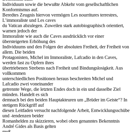
Individuum sowie die bewußte Abkehr vom gesellschaftlichen
Konformismus auf.
Beredtes Zeugnis hiervon vermögen Les nourritures terrestres,
L’immoraliste und Les caves
du Vatican abzulegen. Zuweilen stark autobiographisch orientiert,
warnen jedoch der
Immoraliste wie auch die Caves ausdrücklich vor einer
übersteigerten Erhöhung des
Individuums und den Folgen der absoluten Freiheit, der Freiheit von
allem. Die beiden
Protagonisten, Michel im Immoraliste, Lafcadio in den Caves,
werden fast zu Opfern ihres
übertriebenen Strebens nach Freiheit und Bindungslosigkeit. Aus
vollkommen
unterschiedlichen Positionen heraus beschreiten Michel und
Lafcadio zwei voneinander
getrennte Wege, die letzten Endes doch in ein und dasselbe Ziel
münden. Handelt es sich
demnach bei den beiden Hauptakteuren um „Brüder im Geiste“? In
stetigem Rückgriff auf
diesen Leitfaden versucht nachfolgende Arbeit, Entwicklungsschübe
und -tendenzen beider
Romanhelden zu skizzieren, wobei oben genanntes Bekenntnis
André Gides als Basis gelten
muß.