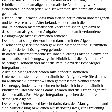
Problem aus seinen ersten mathematischen Erfahrungen und im
Hinblick auf die damalige mathematische Vorbildung, weiß
sicherlich auch noch jeder, wie schwer man sich damit am Anfang
getan hat.
Nicht nur die Tatsache, dass man sich selber in einem unbefangenen
und teil-weise naiven Alter befand, sondern auch die
unzureichenden mathematischen Vorkenntnisse trugen dazu bei,
dass die damals gestellten Aufgaben und die damit verbundenen
Lösungswege nicht zu erreichen schienen.
Dennoch hat sich jeder von Ihnen damals mit der Algebra
auseinander gesetzt und nach gewissen Methoden und Hilfsmitteln
den geforderten Lösungsweg gefunden.
In dieser Hausarbeit möchte ich Ihnen allerdings nicht die einzelnen
mathematischen Lösungswege im Hinblick auf die „Arithmetik“
beibringen, sondern viel mehr die Parallele zu der Post Merger
Integration abbilden.
Auch die Manager der beiden miteinander fusionierten
Unternehmen stehen vor einer ähnlichen Aufgabe, wie Sie damals
im Mathematikunterricht – Einen gemeinsamen Nenner finden.
Das neugegründete Unternehmen befindet sich in einem ähnlich
kindlichen Alter wie Sie es damals waren und die Erfahrungen mit
der Thematik „Post Merger Integration“ gleichen denen Ihrer
damaligen Algebra.
Der einzige Unterschied besteht darin, dass den Managern niemand
eine Musterlösung bzw. einen Musterlösungsweg zur Erreichung