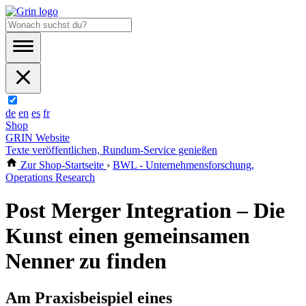
de
en
es
fr
Shop
GRIN Website
Texte veröffentlichen, Rundum-Service genießen
Zur Shop-Startseite
›
BWL - Unternehmensforschung,
Operations Research
Post Merger Integration – Die
Kunst einen gemeinsamen
Nenner zu finden
Am Praxisbeispiel eines