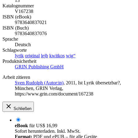
13
Katalognummer
V167238
ISBN (eBook)
9783640837021
ISBN (Buch)
9783640837076
Sprache
Deutsch
Schlagworte
lyrik
original
lejb
kwitkos
wig“
Produktsicherheit
GRIN Publishing GmbH
Arbeit zitieren
Sven Rudolph (Autor:in)
, 2011, Ist Lyrik übersetzbar?,
München, GRIN Verlag,
https://www.grin.com/document/167238
Schließen
eBook
für
US$ 16,99
Sofort herunterladen. Inkl. MwSt.
Format:
PDF und ePUB – für alle Geräte