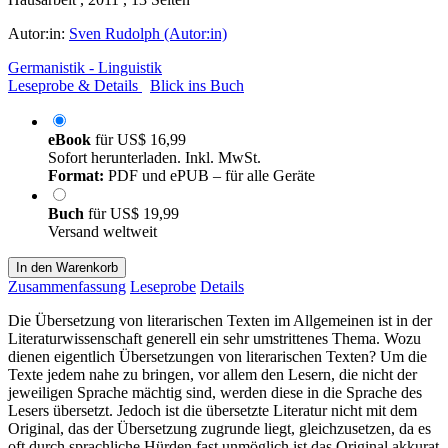
Autor:in:
Sven Rudolph (Autor:in)
Germanistik - Linguistik
Leseprobe & Details
Blick ins Buch
eBook
für
US$ 16,99
Sofort herunterladen. Inkl. MwSt.
Format:
PDF und ePUB – für alle Geräte
Buch
für
US$ 19,99
Versand weltweit
In den Warenkorb
Zusammenfassung
Leseprobe
Details
Die Übersetzung von literarischen Texten im Allgemeinen ist in der
Literaturwissenschaft generell ein sehr umstrittenes Thema. Wozu
dienen eigentlich Übersetzungen von literarischen Texten? Um die
Texte jedem nahe zu bringen, vor allem den Lesern, die nicht der
jeweiligen Sprache mächtig sind, werden diese in die Sprache des
Lesers übersetzt. Jedoch ist die übersetzte Literatur nicht mit dem
Original, das der Übersetzung zugrunde liegt, gleichzusetzen, da es
oft durch sprachliche Hürden fast unmöglich ist das Original akkurat