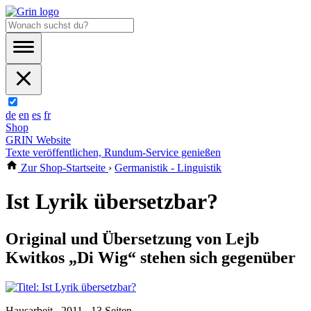
de
en
es
fr
Shop
GRIN Website
Texte veröffentlichen, Rundum-Service genießen
Zur Shop-Startseite
›
Germanistik - Linguistik
Ist Lyrik übersetzbar?
Original und Übersetzung von Lejb
Kwitkos „Di Wig“ stehen sich gegenüber
Hausarbeit , 2011 , 13 Seiten