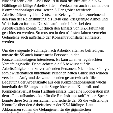
zunächst sehr klein. Erst Ende 1936 kam die Idee auf, die KZ-
Häftlinge als billige Arbeitskräfte in Werkstätten auch außerhalb der
Konzentrationslager einzusetzen.5 Der größer werdende
Arbeitskräftemangel im Deutschen Reich gefährdete zunehmend
den Plan der Reichsführung bis 1940 eine kriegsfähige Armee und
Wirtschaft zu formen. Die sich auftuende Lücke bei den
Arbeitskräften konnte nur durch den Einsatz von KZ-Häftlingen
geschlossen werden. So mussten in den nächsten Jahren vermehrt
Gefangene auch außerhalb der Konzentrationslager eingesetzt
werden.
Um die steigende Nachfrage nach Arbeitskräften zu befriedigen,
musste die SS auch immer mehr Personen in den
Konzentrationslagern internieren. Es kam zu einer regelrechten
Verhaftungswelle. Dabei achtete die SS bewusst auf die
Arbeitsfähigkeit der zu verhaftenden Personen. Nicht einsatzfähige,
somit wirtschaftlich unrentable Personen hatten Glück und wurden
verschont. Aufgrund der zunehmenden gesamtwirtschaftlichen
Bedeutung der Arbeitskräfte aus den Konzentrationslagern wuchs
innerhalb der SS langsam die Sorge über einen Kontroll- und
Kompetenzverlust beim Häftlingseinsatz. Erst eine Kooperation mit
dem „Generalbauinspektor für die Reichshauptstadt“ Albert Speer
konnte diese Sorge ausräumen und sicherte der SS die vollständige
Kontrolle über den Arbeitseinsatz der KZ-Häftlinge. Laut
Abkommen sollten die Gefangenen für die gigantischen