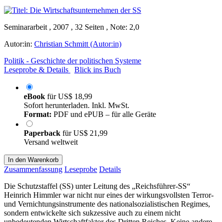
Seminararbeit , 2007 , 32 Seiten , Note: 2,0
Autor:in:
Christian Schmitt (Autor:in)
Politik - Geschichte der politischen Systeme
Leseprobe & Details
Blick ins Buch
eBook
für
US$ 18,99
Sofort herunterladen. Inkl. MwSt.
Format:
PDF und ePUB – für alle Geräte
Paperback
für
US$ 21,99
Versand weltweit
In den Warenkorb
Zusammenfassung
Leseprobe
Details
Die Schutzstaffel (SS) unter Leitung des „Reichsführer-SS“
Heinrich Himmler war nicht nur eines der wirkungsvollsten Terror-
und Vernichtungsinstrumente des nationalsozialistischen Regimes,
sondern entwickelte sich sukzessive auch zu einem nicht
unbedeutenden Wirtschaftfaktor des Dritten Reiches. Keine andere