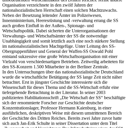
Organisation verzeichnete in den zwölf Jahren der
nationalsozialistischen Herrschaft einen solchen Machtzuwachs.
Neben der Besetzung leitender Ämter im Polizeiwesen,
Innenministerium, Heeresrüstung und -verwaltung errang die SS
auch großen Einfluß in der Außen-, Spionage- und
Wirtschaftspolitik. Dabei sicherten die Unterorganisationen der
Verwaltungs- und Wirtschaftsämter der SS die notwendige
Unabhängigkeit und somit letztlich auch eine noch stärkere Stellung
im nationalsozialistischen Machtgefüge. Unter Leitung des SS-
Obergruppenführer und General der Waffen-SS Oswald Pohl
entstand sukzessive eine große Wirtschaftsorganisation mit einer
Vielzahl von verschiedenartigen Betrieben. Zeitweilig arbeiteten für
den SS-Konzern 1.500 Mitarbeiter in der Berliner Zentrale.
In den Untersuchungen über das nationalsozialistische Deutschland
wurde die wirtschaftliche Betätigung der SS lange Zeit nicht näher
betrachtet. Erst in jüngster Geschichte interessierte sich die
Wissenschaft für dieses Thema und die SS-Wirtschaft erfuhr eine
tiefergehende Betrachtung in der Literatur. In seiner 2003
publizierten Habilitationsschrift „Die Wirtschaft der SS“ beschäftigte
sich der renommierte Forscher zur Geschichte deutscher
Konzentrationslager, Professor Hermann Kaienburg, in einer
ausführlichen, deskriptiven Weise mit diesem umstrittenen Bereich
der Geschichte des Dritten Reiches. Bereits zwei Jahre zuvor hatte
sich auch Jan-Erik Schulte in seiner Dissertation unter dem Titel