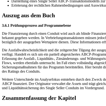
Darstellung eines Single Seller ABCP-Transaktionsmodells z
Erörterung der rechtlichen Rahmenbedingungen und Auswirkung
Auszug aus dem Buch
3.6.1 Prüfungsprozess auf Programmebene
Die Finanzierung durch einen Conduit wird auch als blinde Finanzie
bekannt gegeben werden. In Verbriefungstransaktionen müssen jedoch 
bezüglich der ausgegeben Wertapiere dienen. Diese Informationen er
Die Ausfallwahrscheinlichkeit und die zeitgerechte Tilgung der a
verfügt. Handelt es sich um ein partiell abgesichertes ABCP-Programm,
Erfassung der Ausfall-, Liquiditäts-, Zinsänderungs- und Währungsris
Flows, werden ebenfalls untersucht. Im Fall eines vollständig abgesi
Sicherungsmaßnahmen für das Programm bereitstellen. Hier beruht die
des Ratings des Conduits.
Weitere Unterschiede im Analysefokus entstehen durch den Zweck de
ABCP finanziert. Der Originator verwaltet die Assets und trägt glei
und Liquiditätssicherung des Single Seller Conduits im Vordergrund.
Zusammenfassung der Kapitel