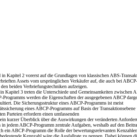
in Kapitel 2 vorerst auf die Grundlagen von klassischen ABS-Transak
brieften Assets vom ursprünglichen Verkäufer auf, die auch bei AB
 den beiden Verbriefungstechniken aufzeigen.
 in Kapitel 3 treten die Unterschiede und Gemeinsamkeiten zwische
-Programms werden die Eigenschaften der ausgegebenen ABCP dargestel
ert. Die Sicherungsstruktur eines ABCP-Programms ist meist
itätssicherung eines ABCP-Programms auf Basis der Transaktionsebene
igten Parteien erfordern einen umfassenden
 ein kurzer Überblick über die Auswirkungen der veränderten Anforder
en in jedem ABCP-Programm zentrale Aufgaben, weshalb auf den Beitra
rch ein ABCP-Programm die Rolle der bewertungsrelevanten Kenzahlen 
e bedeutende Kennzahl wäre die Ausfallrate zu nennen. Dabei können 