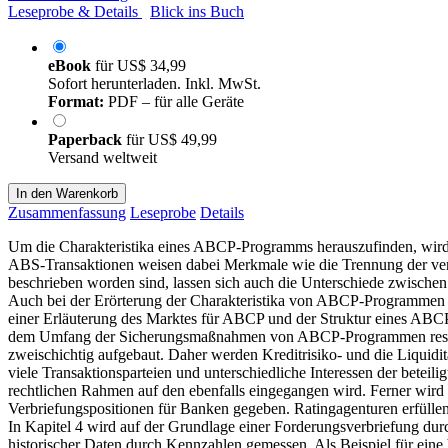
Leseprobe & Details
Blick ins Buch
eBook
für
US$ 34,99
Sofort herunterladen. Inkl. MwSt.
Format:
PDF – für alle Geräte
Paperback
für
US$ 49,99
Versand weltweit
In den Warenkorb
Zusammenfassung
Leseprobe
Details
Um die Charakteristika eines ABCP-Programms herauszufinden, wird 
ABS-Transaktionen weisen dabei Merkmale wie die Trennung der ver
beschrieben worden sind, lassen sich auch die Unterschiede zwischen
Auch bei der Erörterung der Charakteristika von ABCP-Programmen
einer Erläuterung des Marktes für ABCP und der Struktur eines ABCP
dem Umfang der Sicherungsmaßnahmen von ABCP-Programmen resulti
zweischichtig aufgebaut. Daher werden Kreditrisiko- und die Liquid
viele Transaktionsparteien und unterschiedliche Interessen der beteil
rechtlichen Rahmen auf den ebenfalls eingegangen wird. Ferner wird
Verbriefungspositionen für Banken gegeben. Ratingagenturen erfüll
In Kapitel 4 wird auf der Grundlage einer Forderungsverbriefung du
historischer Daten durch Kennzahlen gemessen. Als Beispiel für ein