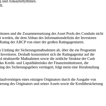
ng und Ankaufsrhythmen.
t.
ktionen und die Zusammensetzung des Asset Pools des Conduits nicht
t werden, die dem Abbau des Informationsdefizits der Investoren
m Rating der ABCP von einer der großen Ratingagenturen.
vom Umfang der Sicherungsmaßnahmen ab, über die ein Programm
Investoren. Deshalb konzentriert sich die Ratingagentur auf die
nd strukturelle Maßnahmen sowie die zeitliche Struktur der Cash
 Kredit- und Liquiditätsrisiko der Finanzinstitutionen, die
ng des Sicherungsgebers verringert, folgt meist eine Herabstufung
laufvermögen eines einzigen Originators durch die Ausgabe von
ierung des Originators und seiner Assets sowie die Kreditbesicherung