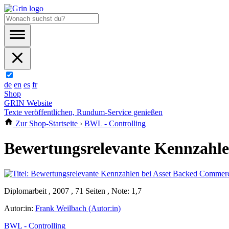
de
en
es
fr
Shop
GRIN Website
Texte veröffentlichen, Rundum-Service genießen
Zur Shop-Startseite
›
BWL - Controlling
Bewertungsrelevante Kennzahle
Diplomarbeit , 2007 , 71 Seiten , Note: 1,7
Autor:in:
Frank Weilbach (Autor:in)
BWL - Controlling