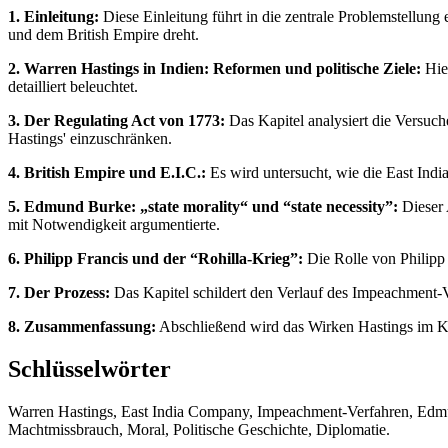
1. Einleitung:
Diese Einleitung führt in die zentrale Problemstellun
und dem British Empire dreht.
2. Warren Hastings in Indien: Reformen und politische Ziele:
Hie
detailliert beleuchtet.
3. Der Regulating Act von 1773:
Das Kapitel analysiert die Versuch
Hastings' einzuschränken.
4. British Empire und E.I.C.:
Es wird untersucht, wie die East Indi
5. Edmund Burke: „state morality“ und “state necessity”:
Dieser 
mit Notwendigkeit argumentierte.
6. Philipp Francis und der “Rohilla-Krieg”:
Die Rolle von Philipp 
7. Der Prozess:
Das Kapitel schildert den Verlauf des Impeachment-Ve
8. Zusammenfassung:
Abschließend wird das Wirken Hastings im Kon
Schlüsselwörter
Warren Hastings, East India Company, Impeachment-Verfahren, Edmund 
Machtmissbrauch, Moral, Politische Geschichte, Diplomatie.