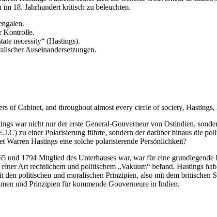
im 18. Jahrhundert kritisch zu beleuchten.
engalen.
r Kontrolle.
ate necessity“ (Hastings).
alischer Auseinandersetzungen.
 of Cabinet, and throughout almost every circle of society, Hastings, h
ngs war nicht nur der erste General-Gouverneur von Ostindien, sondern 
E.I.C) zu einer Polarisierung führte, sondern der darüber hinaus die po
Warren Hastings eine solche polarisierende Persönlichkeit?
765 und 1794 Mitglied des Unterhauses war, war für eine grundlegend
n einer Art rechtlichem und politischem „Vakuum“ befand. Hastings hab
t den politischen und moralischen Prinzipien, also mit dem britischen 
ximen und Prinzipien für kommende Gouverneure in Indien.