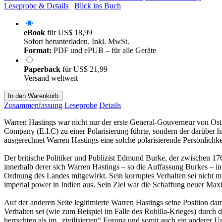
Leseprobe & Details
Blick ins Buch
eBook
für
US$ 18,99
Sofort herunterladen. Inkl. MwSt.
Format:
PDF und ePUB – für alle Geräte
Paperback
für
US$ 21,99
Versand weltweit
In den Warenkorb
Zusammenfassung
Leseprobe
Details
Warren Hastings war nicht nur der erste General-Gouverneur von Ostind
Company (E.I.C) zu einer Polarisierung führte, sondern der darüber 
ausgerechnet Warren Hastings eine solche polarisierende Persönlichke
Der britische Politiker und Publizist Edmund Burke, der zwischen 1
innerhalb derer sich Warren Hastings – so die Auffassung Burkes – i
Ordnung des Landes mitgewirkt. Sein korruptes Verhalten sei nicht mi
imperial power in Indien aus. Sein Ziel war die Schaffung neuer Ma
Auf der anderen Seite legitimierte Warren Hastings seine Position da
Verhalten sei (wie zum Beispiel im Falle des Rohilla-Krieges) durch d
herrschten als im „zivilisierten“ Europa und somit auch ein anderer 