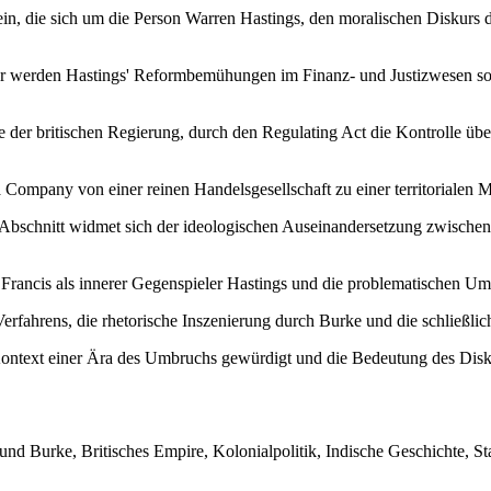
g ein, die sich um die Person Warren Hastings, den moralischen Diskur
r werden Hastings' Reformbemühungen im Finanz- und Justizwesen sow
e der britischen Regierung, durch den Regulating Act die Kontrolle üb
a Company von einer reinen Handelsgesellschaft zu einer territorialen
Abschnitt widmet sich der ideologischen Auseinandersetzung zwischen
Francis als innerer Gegenspieler Hastings und die problematischen Ums
rfahrens, die rhetorische Inszenierung durch Burke und die schließlic
text einer Ära des Umbruchs gewürdigt und die Bedeutung des Diskurse
Burke, Britisches Empire, Kolonialpolitik, Indische Geschichte, Staa