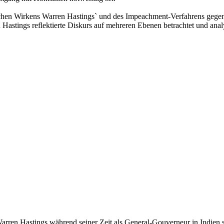
aftlichen Wirkens Warren Hastings` und des Impeachment-Verfahrens geg
en Hastings reflektierte Diskurs auf mehreren Ebenen betrachtet und anal
 Warren Hastings während seiner Zeit als General-Gouverneur in Indie