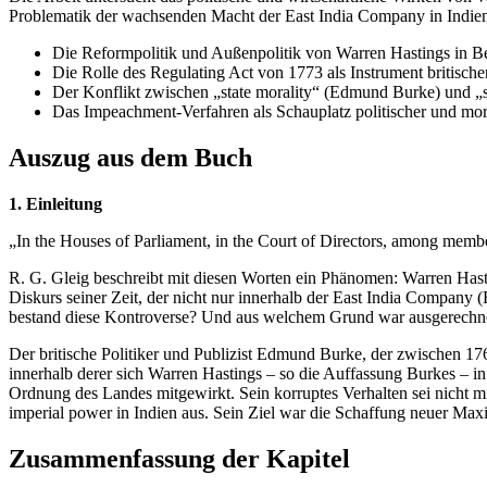
Problematik der wachsenden Macht der East India Company in Indien 
Die Reformpolitik und Außenpolitik von Warren Hastings in B
Die Rolle des Regulating Act von 1773 als Instrument britische
Der Konflikt zwischen „state morality“ (Edmund Burke) und „st
Das Impeachment-Verfahren als Schauplatz politischer und mor
Auszug aus dem Buch
1. Einleitung
„In the Houses of Parliament, in the Court of Directors, among members
R. G. Gleig beschreibt mit diesen Worten ein Phänomen: Warren Hasti
Diskurs seiner Zeit, der nicht nur innerhalb der East India Company (
bestand diese Kontroverse? Und aus welchem Grund war ausgerechnet 
Der britische Politiker und Publizist Edmund Burke, der zwischen 1
innerhalb derer sich Warren Hastings – so die Auffassung Burkes – i
Ordnung des Landes mitgewirkt. Sein korruptes Verhalten sei nicht mi
imperial power in Indien aus. Sein Ziel war die Schaffung neuer Ma
Zusammenfassung der Kapitel