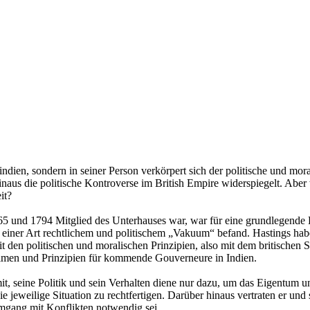
ien, sondern in seiner Person verkörpert sich der politische und morali
hinaus die politische Kontroverse im British Empire widerspiegelt. A
it?
765 und 1794 Mitglied des Unterhauses war, war für eine grundlegend
n einer Art rechtlichem und politischem „Vakuum“ befand. Hastings hab
t den politischen und moralischen Prinzipien, also mit dem britischen 
ximen und Prinzipien für kommende Gouverneure in Indien.
mit, seine Politik und sein Verhalten diene nur dazu, um das Eigentum 
ie jeweilige Situation zu rechtfertigen. Darüber hinaus vertraten er un
Umgang mit Konflikten notwendig sei.