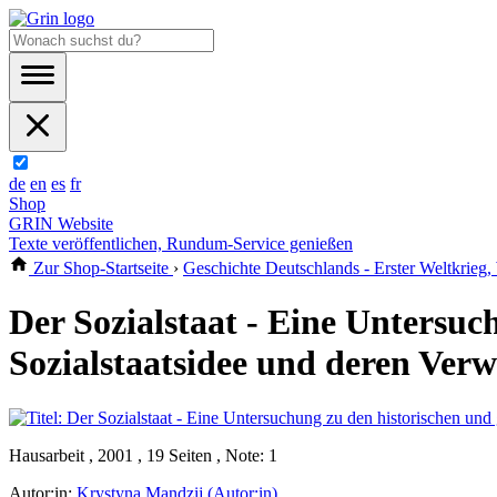
de
en
es
fr
Shop
GRIN Website
Texte veröffentlichen, Rundum-Service genießen
Zur Shop-Startseite
›
Geschichte Deutschlands - Erster Weltkrieg
Der Sozialstaat - Eine Untersuc
Sozialstaatsidee und deren Verw
Hausarbeit , 2001 , 19 Seiten , Note: 1
Autor:in:
Krystyna Mandzij (Autor:in)