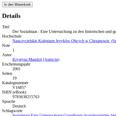
In den Warenkorb
Details
Titel
Der Sozialstaat - Eine Untersuchung zu den historischen und g
Hochschule
Nauczycielskie Kolegium Języków Obcych w Chrzanowie (Spr
Note
1
Autor
Krystyna Mandzij (Autor:in)
Erscheinungsjahr
2001
Seiten
19
Katalognummer
V16857
ISBN (eBook)
9783638215763
Sprache
Deutsch
Schlagworte
Sozialstaat
Eine
Untersuchung
Grundlagen
Sozialstaatsidee
Ver