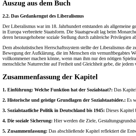
Auszug aus dem Buch
2.2. Das Gedankengut des Liberalismus
Der Liberalismus war im 18. Jahrhundert entstanden als allgemeine g
in Europa verbreitete Staatsform. Die Staatsgewalt lag beim Monarchen
deren herausgehobene soziale Stellung durch zahlreiche Privilegien a
Dem absolutistischen Herrschaftssystem stellte der Liberalismus die z
Bewegung der Aufklärung, die im Menschen ein vernunftbegabtes Wese
vollkommener machen könne, wenn man ihm nur den nötigen Spielraum 
menschliche Naturrechte auf Freiheit und Gleichheit gebe, die jedem 
Zusammenfassung der Kapitel
1. Einführung: Welche Funktion hat der Sozialstaat?:
Das Kapitel 
2. Historische und geistige Grundlagen der Sozialstaatsidee.:
Es we
3. Sozialstaatliche Politik in Deutschland bis 1945:
Dieses Kapitel 
4. Die soziale Sicherung:
Hier werden die Ziele, Gestaltungsgrundsätz
5. Zusammenfassung:
Das abschließende Kapitel reflektiert die Ent