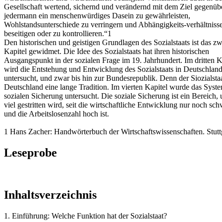
Gesellschaft wertend, sichernd und verändernd mit dem Ziel gegenübe
jedermann ein menschenwürdiges Dasein zu gewährleisten,
Wohlstandsunterschiede zu verringern und Abhängigkeits-verhältniss
beseitigen oder zu kontrollieren.“1
Den historischen und geistigen Grundlagen des Sozialstaats ist das zw
Kapitel gewidmet. Die Idee des Sozialstaats hat ihren historischen
Ausgangspunkt in der sozialen Frage im 19. Jahrhundert. Im dritten K
wird die Entstehung und Entwicklung des Sozialstaats in Deutschlan
untersucht, und zwar bis hin zur Bundesrepublik. Denn der Siozialstaa
Deutschland eine lange Tradition. Im vierten Kapitel wurde das Syst
sozialen Sicherung untersucht. Die soziale Sicherung ist ein Bereich,
viel gestritten wird, seit die wirtschaftliche Entwicklung nur noch sc
und die Arbeitslosenzahl hoch ist.
1 Hans Zacher: Handwörterbuch der Wirtschaftswissenschaften. Stuttg
Leseprobe
Inhaltsverzeichnis
1. Einführung: Welche Funktion hat der Sozialstaat?