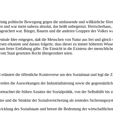
eistig politische Bewegung gegen die umfassende und willkürliche Herrs
 und war meist nahezu absolut, das heißt unbegrenzt. Herrscherhaus, Ad
bgesichert war. Bürger, Bauern und die anderen Gruppen des Volkes war
entrale Idee entgegen, daß die Menschen von Natur aus frei und gleich s
n erkannte und daraus folgerte, dass dieser zu immer höherem Wissen 
freier Entfaltung gäbe. Die Einsicht in die Existenz der menschlichen
vom Staat gesetzten Recht übergeordnet seien.
erläutert die öffentliche Kontroverse um den Sozialstaat und legt die 
rden die Auswirkungen der Industrialisierung sowie die gegensätzlich
betrachtet die frühen Ansätze der Sozialpolitik, von der Selbsthilfe b
e und die Struktur der Sozialversicherung als zentrales Sicherungssyst
wicklung des Sozialstaats und betont die Bedeutung der wirtschaftlichen