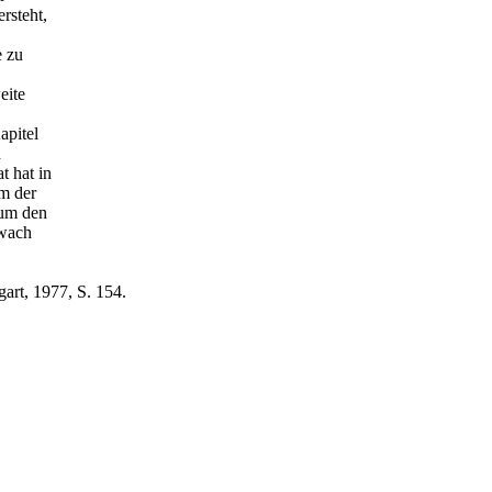
rsteht,
e zu
eite
apitel
d
t hat in
em der
 um den
hwach
art, 1977, S. 154.