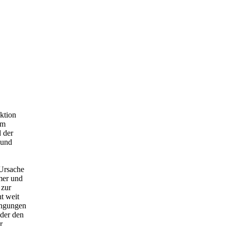
ktion
Im
 der
 und
 Ursache
mmer und
 zur
t weit
ingungen
 der den
r