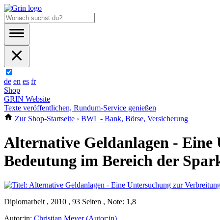
de
en
es
fr
Shop
GRIN Website
Texte veröffentlichen, Rundum-Service genießen
Zur Shop-Startseite
›
BWL - Bank, Börse, Versicherung
Alternative Geldanlagen - Eine
Bedeutung im Bereich der Spar
Diplomarbeit , 2010 , 93 Seiten , Note: 1,8
Autor:in:
Christian Meyer (Autor:in)