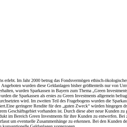
s erlebt. Im Jahr 2000 betrug das Fondsvermögen ethisch-ökologische
e. Angeboten wurden diese Geldanlagen bisher größtenteils nur von U
 erhalten, wurden Sparkassen in Bayern zum Thema „Green Investments
te wurden die Sparkassen als erstes zu Green Investments allgemein bef
durchsetzten wird. Im zweiten Teil des Fragebogens wurden die Sparkasse
stiert.Eine geringere Rendite für den „guten Zweck“ würden hingegen d
ihrem Geschäftsgebiet vorhanden ist. Durch diese aber neue Kunden zu 
odukt im Bereich Green Investments für ihre Kunden zu entwerfen. Bei 
 erfasst um eventuelle Zusammenhänge zu erkennen. Bei den Kunden der 
te konventionelle Geldanlagen vorgezogen.