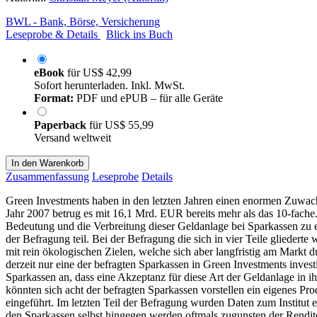
BWL - Bank, Börse, Versicherung
Leseprobe & Details
Blick ins Buch
eBook
für
US$ 42,99
Sofort herunterladen. Inkl. MwSt.
Format:
PDF und ePUB – für alle Geräte
Paperback
für
US$ 55,99
Versand weltweit
In den Warenkorb
Zusammenfassung
Leseprobe
Details
Green Investments haben in den letzten Jahren einen enormen Zuwach
Jahr 2007 betrug es mit 16,1 Mrd. EUR bereits mehr als das 10-fach
Bedeutung und die Verbreitung dieser Geldanlage bei Sparkassen zu
der Befragung teil. Bei der Befragung die sich in vier Teile glieder
mit rein ökologischen Zielen, welche sich aber langfristig am Markt 
derzeit nur eine der befragten Sparkassen in Green Investments inve
Sparkassen an, dass eine Akzeptanz für diese Art der Geldanlage in 
könnten sich acht der befragten Sparkassen vorstellen ein eigenes Pr
eingeführt. Im letzten Teil der Befragung wurden Daten zum Institut
den Sparkassen selbst hingegen,werden oftmals zugunsten der Rendi