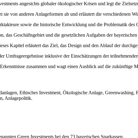
stments angesichts globaler ökologischer Krisen und legt die Zielsetz
zt sie von anderen Anlageformen ab und erläutert die verschiedenen Wi
ktakteure sowie die historische Entwicklung und die Problematik des Gr
on, das Geschäftsgebiet und die gesetzlichen Aufgaben der bayerischen
eses Kapitel erläutert das Ziel, das Design und den Ablauf der durchg
g der Umfrageergebnisse inklusive der Einschätzungen der teilnehmende
en Erkenntnisse zusammen und wagt einen Ausblick auf die zukünftige 
danlagen, Ethisches Investment, Ökologische Anlage, Greenwashing, F
n, Anlagepolitik.
enannten Green Investments bei den 73 bayerischen Sparkassen.