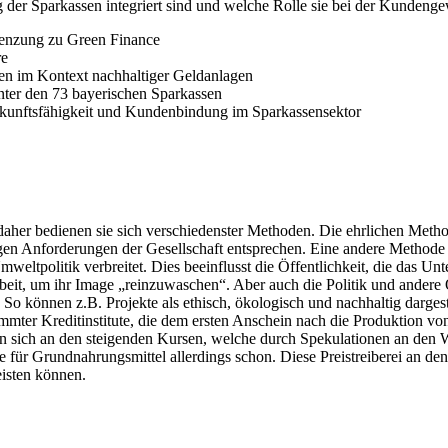
g der Sparkassen integriert sind und welche Rolle sie bei der Kundeng
renzung zu Green Finance
re
en im Kontext nachhaltiger Geldanlagen
ter den 73 bayerischen Sparkassen
ukunftsfähigkeit und Kundenbindung im Sparkassensektor
her bedienen sie sich verschiedenster Methoden. Die ehrlichen Method
tigen Anforderungen der Gesellschaft entsprechen. Eine andere Metho
eltpolitik verbreitet. Dies beeinflusst die Öffentlichkeit, die das 
rbeit, um ihr Image „reinzuwaschen“. Aber auch die Politik und andere
 können z.B. Projekte als ethisch, ökologisch und nachhaltig dargestell
mter Kreditinstitute, die dem ersten Anschein nach die Produktion von
uen sich an den steigenden Kursen, welche durch Spekulationen an den W
se für Grundnahrungsmittel allerdings schon. Diese Preistreiberei an d
isten können.