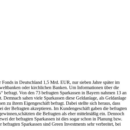
r Fonds in Deutschland 1,5 Mrd. EUR, nur sieben Jahre später im
mweltbanken oder kirchlichen Banken. Um Informationen über die
“ befragt. Von den 73 befragten Sparkassen in Bayern nahmen 13 an
ragt. Demnach sahen viele Sparkassen diese Geldanlage, als Geldanlage
n zu ihrem Eigengeschäft befragt. Dabei stellte sich heraus, dass
rei der Befragten akzeptieren. Im Kundengeschäft gaben die befragten
gewinnen,schätzten die Befragten als eher mittelmäßig ein. Dennoch
zwei der befragten Sparkassen ist dies sogar schon in Planung bzw.
befragten Sparkassen sind Green Investments sehr verbreitet, bei