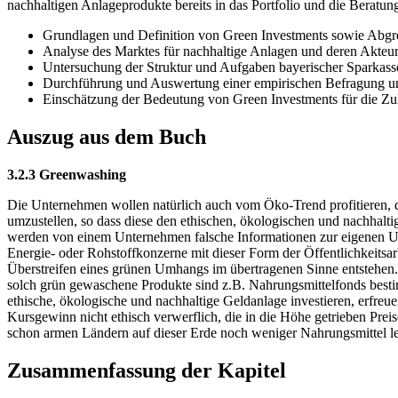
nachhaltigen Anlageprodukte bereits in das Portfolio und die Beratun
Grundlagen und Definition von Green Investments sowie Abg
Analyse des Marktes für nachhaltige Anlagen und deren Akteu
Untersuchung der Struktur und Aufgaben bayerischer Sparkass
Durchführung und Auswertung einer empirischen Befragung un
Einschätzung der Bedeutung von Green Investments für die Z
Auszug aus dem Buch
3.2.3 Greenwashing
Die Unternehmen wollen natürlich auch vom Öko-Trend profitieren, da
umzustellen, so dass diese den ethischen, ökologischen und nachhal
werden von einem Unternehmen falsche Informationen zur eigenen Umw
Energie- oder Rohstoffkonzerne mit dieser Form der Öffentlichkeitsa
Überstreifen eines grünen Umhangs im übertragenen Sinne entstehen. So
solch grün gewaschene Produkte sind z.B. Nahrungsmittelfonds bestim
ethische, ökologische und nachhaltige Geldanlage investieren, erfre
Kursgewinn nicht ethisch verwerflich, die in die Höhe getrieben Prei
schon armen Ländern auf dieser Erde noch weniger Nahrungsmittel le
Zusammenfassung der Kapitel