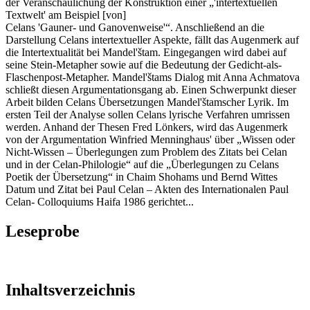
der Veranschaulichung der Konstruktion einer „'intertextuellen
Textwelt' am Beispiel [von]
Celans 'Gauner- und Ganovenweise'“. Anschließend an die
Darstellung Celans intertextueller Aspekte, fällt das Augenmerk auf
die Intertextualität bei Mandel'štam. Eingegangen wird dabei auf
seine Stein-Metapher sowie auf die Bedeutung der Gedicht-als-
Flaschenpost-Metapher. Mandel'štams Dialog mit Anna Achmatova
schließt diesen Argumentationsgang ab. Einen Schwerpunkt dieser
Arbeit bilden Celans Übersetzungen Mandel'štamscher Lyrik. Im
ersten Teil der Analyse sollen Celans lyrische Verfahren umrissen
werden. Anhand der Thesen Fred Lönkers, wird das Augenmerk
von der Argumentation Winfried Menninghaus' über „Wissen oder
Nicht-Wissen – Überlegungen zum Problem des Zitats bei Celan
und in der Celan-Philologie“ auf die „Überlegungen zu Celans
Poetik der Übersetzung“ in Chaim Shohams und Bernd Wittes
Datum und Zitat bei Paul Celan – Akten des Internationalen Paul
Celan- Colloquiums Haifa 1986 gerichtet...
Leseprobe
Inhaltsverzeichnis