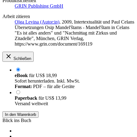
Produktsicherheit
GRIN Publishing GmbH
Arbeit zitieren
Olga Levina (Autor:in)
, 2009, Intertextualität und Paul Celans
Übersetzungen Osip Mandel'štams - Mandel'štam in Celans
"Es ist alles anders" und "Nachmittag mit Zirkus und
Zitadelle", München, GRIN Verlag,
https://www.grin.com/document/169119
Schließen
eBook
für
US$ 18,99
Sofort herunterladen. Inkl. MwSt.
Format:
PDF – für alle Geräte
Paperback
für
US$ 13,99
Versand weltweit
In den Warenkorb
Blick ins Buch