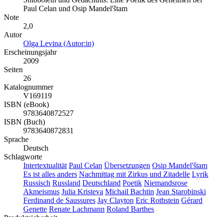
Paul Celan und Osip Mandel'štam
Note
2,0
Autor
Olga Levina (Autor:in)
Erscheinungsjahr
2009
Seiten
26
Katalognummer
V169119
ISBN (eBook)
9783640872527
ISBN (Buch)
9783640872831
Sprache
Deutsch
Schlagworte
Intertextualität
Paul Celan
Übersetzungen
Osip Mandel'štam
Es ist alles anders
Nachmittag mit Zirkus und Zitadelle
Lyrik
Russisch
Russland
Deutschland
Poetik
Niemandsrose
Akmeismus
Julia Kristeva
Michail Bachtin
Jean Starobinski
Ferdinand de Saussures
Jay Clayton
Eric Rothstein
Gérard
Genette
Renate Lachmann
Roland Barthes