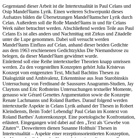
Gegenstand dieser Arbeit ist die Intertextualität in Paul Celans und
Osip Mandel'štams Lyrik. Einen weiteren Schwerpunkt dieses
Aufsatzes bilden die Übersetzungen Mandel'štamscher Lyrik durch
Celan. Außerdem soll die Rolle Mandel'štams in und für Celans
Werk näher betrachtet werden. Abschließend werden Teile aus Paul
Celans Es ist alles anders und Nachmittag mit Zirkus und Zitadelle
unter die Lupe genommen. Dabei soll versucht werden
Mandel'štams Einfluss auf Celan, anhand dieser beiden Gedichte
aus dem 1963 erschienenen Gedichtzyklus Die Niemandsrose zu
belegen, da dieser Mandel'štam gewidmet wurde.
Einleitend soll eine Reihe intertextueller Theorien knapp umrissen
werden. Zu den vorgestellten Konzepten gehört Julia Kristevas
Konzept vom entgrenzten Text, Michail Bachtins Thesen zu
Dialogizität und Ambivalenz, Erkenntnisse aus Jean Starobinskis
Untersuchung von Ferdinand de Saussures Anagramm-Studien, Jay
Claytons und Eric Rothsteins Untersuchungen textueller Momente,
genauso wie Gérard Genettes Argumentation sowie die Konzepte
Renate Lachmanns und Roland Barthes. Darauf folgend werden
intertextuelle Aspekte in Celans Lyrik anhand der Thesen in Robert
Kleindiensts, Beim Tode! Lebendig! Paul Celan im Kontext von
Roland Barthes' Autorenkonzept. Eine poetologische Konfrontation,
erläutert. Eingegangen wird dabei auf den „Text als 'Gewebe von
Zitaten'“. Desweiteren dienen Susanne Holthuis' Thesen in
Intertextualität – Aspekte einer rezeptionsorientierten Konzeption,