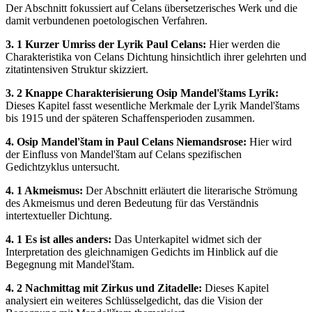
Der Abschnitt fokussiert auf Celans übersetzerisches Werk und die
damit verbundenen poetologischen Verfahren.
3. 1 Kurzer Umriss der Lyrik Paul Celans:
Hier werden die
Charakteristika von Celans Dichtung hinsichtlich ihrer gelehrten und
zitatintensiven Struktur skizziert.
3. 2 Knappe Charakterisierung Osip Mandel'štams Lyrik:
Dieses Kapitel fasst wesentliche Merkmale der Lyrik Mandel'štams
bis 1915 und der späteren Schaffensperioden zusammen.
4. Osip Mandel'štam in Paul Celans Niemandsrose:
Hier wird
der Einfluss von Mandel'štam auf Celans spezifischen
Gedichtzyklus untersucht.
4. 1 Akmeismus:
Der Abschnitt erläutert die literarische Strömung
des Akmeismus und deren Bedeutung für das Verständnis
intertextueller Dichtung.
4. 1 Es ist alles anders:
Das Unterkapitel widmet sich der
Interpretation des gleichnamigen Gedichts im Hinblick auf die
Begegnung mit Mandel'štam.
4. 2 Nachmittag mit Zirkus und Zitadelle:
Dieses Kapitel
analysiert ein weiteres Schlüsselgedicht, das die Vision der