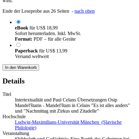
wird.
Ende der Leseprobe aus 26 Seiten -
nach oben
eBook
für
US$ 18,99
Sofort herunterladen. Inkl. MwSt.
Format:
PDF – für alle Geräte
Paperback
für
US$ 13,99
Versand weltweit
In den Warenkorb
Details
Titel
Intertextualität und Paul Celans Übersetzungen Osip
Mandel'štams - Mandel'štam in Celans "Es ist alles anders"
und "Nachmittag mit Zirkus und Zitadelle"
Hochschule
Ludwig-Maximilians-Universität München (Slavische
Philologie)
Veranstaltung
Shibboleth und Gedächtnis: Eine Poetik des Geheimen bei