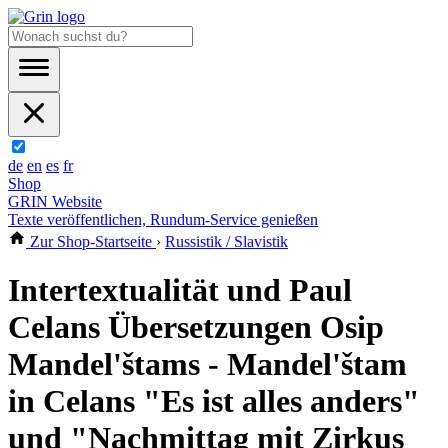
de
en
es
fr
Shop
GRIN Website
Texte veröffentlichen, Rundum-Service genießen
Zur Shop-Startseite
›
Russistik / Slavistik
Intertextualität und Paul
Celans Übersetzungen Osip
Mandel'štams - Mandel'štam
in Celans "Es ist alles anders"
und "Nachmittag mit Zirkus