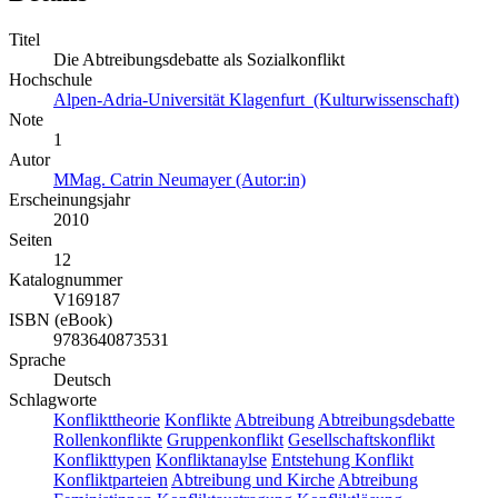
Titel
Die Abtreibungsdebatte als Sozialkonflikt
Hochschule
Alpen-Adria-Universität Klagenfurt (Kulturwissenschaft)
Note
1
Autor
MMag. Catrin Neumayer (Autor:in)
Erscheinungsjahr
2010
Seiten
12
Katalognummer
V169187
ISBN (eBook)
9783640873531
Sprache
Deutsch
Schlagworte
Konflikttheorie
Konflikte
Abtreibung
Abtreibungsdebatte
Rollenkonflikte
Gruppenkonflikt
Gesellschaftskonflikt
Konflikttypen
Konfliktanaylse
Entstehung Konflikt
Konfliktparteien
Abtreibung und Kirche
Abtreibung