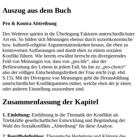
Auszug aus dem Buch
Pro & Kontra Abtreibung
Des Weiteren spielen in die Überlegung Faktoren unterschiedlichster
Art ein. So bilden sich Meinungen ebenso durch sozioökonomische
bzw. kulturell-religiöse Argumentationsketten heraus, die eben zu
kontroversen Auffassungen und damit eben zu einem sozialen
Konflikt führen. Wie bereits erwähnt herrscht ein divergierendes
Feld von Meinungen vor, dass von „pro-life“, also der
Befürwortung des Lebens in jedem Fall, bis hin zu „pro-choice“
also der völligen Entscheidungsfreiheit der Frau reicht (vgl. ebd.
S.15). Mit der Divergenz von Meinungen geht die Herausbildung
unterschiedlicher Konfliktparteien einher, welche eben der je einen
oder anderen Einstellung zuzuordnen sind.
Zusammenfassung der Kapitel
1. Einleitung:
Einführung in die Thematik der Konflikte als
Triebkräfte gesellschaftlicher Entwicklung und Begründung der
Wahl des Sozialkonflikts „Abtreibung“ für diese Analyse.
2. Begriffsdefinition:
Theoretische Herleitung und Klärung des