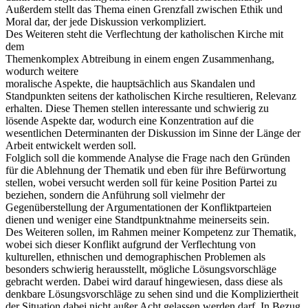
Außerdem stellt das Thema einen Grenzfall zwischen Ethik und
Moral dar, der jede Diskussion verkompliziert.
Des Weiteren steht die Verflechtung der katholischen Kirche mit
dem
Themenkomplex Abtreibung in einem engen Zusammenhang,
wodurch weitere
moralische Aspekte, die hauptsächlich aus Skandalen und
Standpunkten seitens der katholischen Kirche resultieren, Relevanz
erhalten. Diese Themen stellen interessante und schwierig zu
lösende Aspekte dar, wodurch eine Konzentration auf die
wesentlichen Determinanten der Diskussion im Sinne der Länge der
Arbeit entwickelt werden soll.
Folglich soll die kommende Analyse die Frage nach den Gründen
für die Ablehnung der Thematik und eben für ihre Befürwortung
stellen, wobei versucht werden soll für keine Position Partei zu
beziehen, sondern die Anführung soll vielmehr der
Gegenüberstellung der Argumentationen der Konfliktparteien
dienen und weniger eine Standtpunktnahme meinerseits sein.
Des Weiteren sollen, im Rahmen meiner Kompetenz zur Thematik,
wobei sich dieser Konflikt aufgrund der Verflechtung von
kulturellen, ethnischen und demographischen Problemen als
besonders schwierig herausstellt, mögliche Lösungsvorschläge
gebracht werden. Dabei wird darauf hingewiesen, dass diese als
denkbare Lösungsvorschläge zu sehen sind und die Kompliziertheit
der Situation dabei nicht außer Acht gelassen werden darf. In Bezug