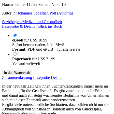
Hausarbeit , 2011 , 22 Seiten , Note: 1,3
Autor:in:
Johannes Sebastian Pott (Autor:in)
Soziologie - Medizin und Gesundheit
Leseprobe & Details
Blick ins Buch
eBook
für
US$ 18,99
Sofort herunterladen. Inkl. MwSt.
Format:
PDF und ePUB – für alle Geräte
Paperback
für
US$ 21,99
Versand weltweit
In den Warenkorb
Zusammenfassung
Leseprobe
Details
In der heutigen Zeit gewinnen Suchterkrankungen immer mehr an
Bedeutung für die Gesellschaft. Es gibt zunehmend mehr Erkrankte
und damit auch ein stetig wachsendes Bedürfnis von Unternehmen
sich mit dieser Thematik auseinanderzusetzen.
Es gibt viele unterschiedliche Suchtarten, dazu zählen nicht nur die
Abhängigkeit von Substanzen, sondern auch von Glücksspiel,
Kommunikation und vielem mehr.