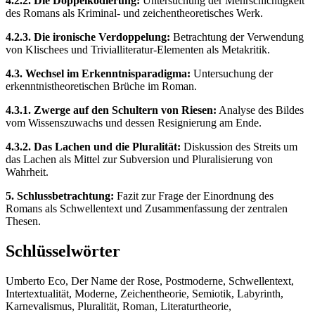
4.2.2. Die Doppelkodierung:
Untersuchung der Mehrschichtigkeit
des Romans als Kriminal- und zeichentheoretisches Werk.
4.2.3. Die ironische Verdoppelung:
Betrachtung der Verwendung
von Klischees und Trivialliteratur-Elementen als Metakritik.
4.3. Wechsel im Erkenntnisparadigma:
Untersuchung der
erkenntnistheoretischen Brüche im Roman.
4.3.1. Zwerge auf den Schultern von Riesen:
Analyse des Bildes
vom Wissenszuwachs und dessen Resignierung am Ende.
4.3.2. Das Lachen und die Pluralität:
Diskussion des Streits um
das Lachen als Mittel zur Subversion und Pluralisierung von
Wahrheit.
5. Schlussbetrachtung:
Fazit zur Frage der Einordnung des
Romans als Schwellentext und Zusammenfassung der zentralen
Thesen.
Schlüsselwörter
Umberto Eco, Der Name der Rose, Postmoderne, Schwellentext,
Intertextualität, Moderne, Zeichentheorie, Semiotik, Labyrinth,
Karnevalismus, Pluralität, Roman, Literaturtheorie,