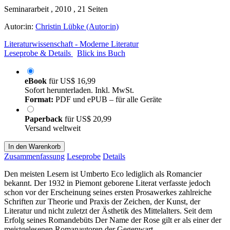
Seminararbeit , 2010 , 21 Seiten
Autor:in:
Christin Lübke (Autor:in)
Literaturwissenschaft - Moderne Literatur
Leseprobe & Details
Blick ins Buch
eBook
für
US$ 16,99
Sofort herunterladen. Inkl. MwSt.
Format:
PDF und ePUB – für alle Geräte
Paperback
für
US$ 20,99
Versand weltweit
In den Warenkorb
Zusammenfassung
Leseprobe
Details
Den meisten Lesern ist Umberto Eco lediglich als Romancier
bekannt. Der 1932 in Piemont geborene Literat verfasste jedoch
schon vor der Erscheinung seines ersten Prosawerkes zahlreiche
Schriften zur Theorie und Praxis der Zeichen, der Kunst, der
Literatur und nicht zuletzt der Ästhetik des Mittelalters. Seit dem
Erfolg seines Romandebüts Der Name der Rose gilt er als einer der
meistgelesenen Romanautoren der Gegenwart.