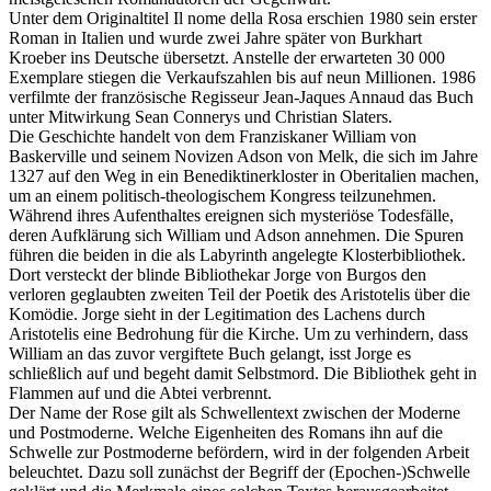
Unter dem Originaltitel Il nome della Rosa erschien 1980 sein erster
Roman in Italien und wurde zwei Jahre später von Burkhart
Kroeber ins Deutsche übersetzt. Anstelle der erwarteten 30 000
Exemplare stiegen die Verkaufszahlen bis auf neun Millionen. 1986
verfilmte der französische Regisseur Jean-Jaques Annaud das Buch
unter Mitwirkung Sean Connerys und Christian Slaters.
Die Geschichte handelt von dem Franziskaner William von
Baskerville und seinem Novizen Adson von Melk, die sich im Jahre
1327 auf den Weg in ein Benediktinerkloster in Oberitalien machen,
um an einem politisch-theologischem Kongress teilzunehmen.
Während ihres Aufenthaltes ereignen sich mysteriöse Todesfälle,
deren Aufklärung sich William und Adson annehmen. Die Spuren
führen die beiden in die als Labyrinth angelegte Klosterbibliothek.
Dort versteckt der blinde Bibliothekar Jorge von Burgos den
verloren geglaubten zweiten Teil der Poetik des Aristotelis über die
Komödie. Jorge sieht in der Legitimation des Lachens durch
Aristotelis eine Bedrohung für die Kirche. Um zu verhindern, dass
William an das zuvor vergiftete Buch gelangt, isst Jorge es
schließlich auf und begeht damit Selbstmord. Die Bibliothek geht in
Flammen auf und die Abtei verbrennt.
Der Name der Rose gilt als Schwellentext zwischen der Moderne
und Postmoderne. Welche Eigenheiten des Romans ihn auf die
Schwelle zur Postmoderne befördern, wird in der folgenden Arbeit
beleuchtet. Dazu soll zunächst der Begriff der (Epochen-)Schwelle