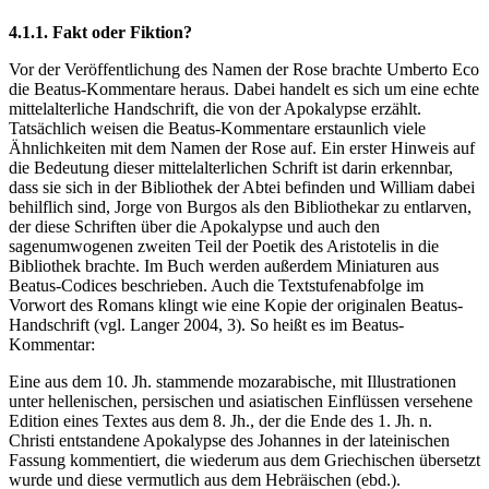
4.1.1. Fakt oder Fiktion?
Vor der Veröffentlichung des Namen der Rose brachte Umberto Eco
die Beatus-Kommentare heraus. Dabei handelt es sich um eine echte
mittelalterliche Handschrift, die von der Apokalypse erzählt.
Tatsächlich weisen die Beatus-Kommentare erstaunlich viele
Ähnlichkeiten mit dem Namen der Rose auf. Ein erster Hinweis auf
die Bedeutung dieser mittelalterlichen Schrift ist darin erkennbar,
dass sie sich in der Bibliothek der Abtei befinden und William dabei
behilflich sind, Jorge von Burgos als den Bibliothekar zu entlarven,
der diese Schriften über die Apokalypse und auch den
sagenumwogenen zweiten Teil der Poetik des Aristotelis in die
Bibliothek brachte. Im Buch werden außerdem Miniaturen aus
Beatus-Codices beschrieben. Auch die Textstufenabfolge im
Vorwort des Romans klingt wie eine Kopie der originalen Beatus-
Handschrift (vgl. Langer 2004, 3). So heißt es im Beatus-
Kommentar:
Eine aus dem 10. Jh. stammende mozarabische, mit Illustrationen
unter hellenischen, persischen und asiatischen Einflüssen versehene
Edition eines Textes aus dem 8. Jh., der die Ende des 1. Jh. n.
Christi entstandene Apokalypse des Johannes in der lateinischen
Fassung kommentiert, die wiederum aus dem Griechischen übersetzt
wurde und diese vermutlich aus dem Hebräischen (ebd.).