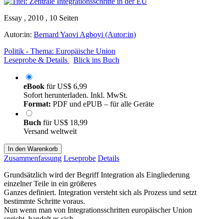
Essay , 2010 , 10 Seiten
Autor:in:
Bernard Yaovi Agboyi (Autor:in)
Politik - Thema: Europäische Union
Leseprobe & Details
Blick ins Buch
eBook
für
US$ 6,99
Sofort herunterladen. Inkl. MwSt.
Format:
PDF und ePUB – für alle Geräte
Buch
für
US$ 18,99
Versand weltweit
In den Warenkorb
Zusammenfassung
Leseprobe
Details
Grundsätzlich wird der Begriff Integration als Eingliederung
einzelner Teile in ein größeres
Ganzes definiert. Integration versteht sich als Prozess und setzt
bestimmte Schritte voraus.
Nun wenn man von Integrationsschritten europäischer Union
spricht, handelt es sich