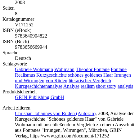
2008
Seiten
8
Katalognummer
V171252
ISBN (eBook)
9783640904822
ISBN (Buch)
9783656669944
Sprache
Deutsch
Schlagworte
Gabriele Wohmann
Wohmann
Theodor Fontane
Fontane
Realismus
Kurzgeschichte
schönes goldenes Haar
Irrungen
und Wirrungen
von Rüden
literarischer Vergleich
Kurzgeschichtenanalyse
Analyse
realism
short story
analysis
Produktsicherheit
GRIN Publishing GmbH
Arbeit zitieren
Christian Johannes von Rüden (Autor:in)
, 2008, Analyse der
Kurzgeschichte "Schönes goldenes Haar" von Gabriele
Wohmann mit anschließendem Vergleich zu einem Ausschnitt
aus Fontanes "Irrungen, Wirrungen", München, GRIN
Verlag, https://www.grin.com/document/171252