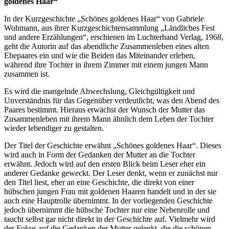
goldenes Haar“
In der Kurzgeschichte „Schönes goldenes Haar“ von Gabriele
Wohmann, aus ihrer Kurzgeschichtensammlung „Ländliches Fest
und andere Erzählungen“, erschienen im Luchterhand Verlag, 1968,
geht die Autorin auf das abendliche Zusammenleben eines alten
Ehepaares ein und wie die Beiden das Miteinander erleben,
während ihre Tochter in ihrem Zimmer mit einem jungen Mann
zusammen ist.
Es wird die mangelnde Abwechslung, Gleichgültigkeit und
Unverständnis für das Gegenüber verdeutlicht, was den Abend des
Paares bestimmt. Hieraus erwächst der Wunsch der Mutter das
Zusammenleben mit ihrem Mann ähnlich dem Leben der Tochter
wieder lebendiger zu gestalten.
Der Titel der Geschichte erwähnt „Schönes goldenes Haar“. Dieses
wird auch in Form der Gedanken der Mutter an die Tochter
erwähnt. Jedoch wird auf den ersten Blick beim Leser eher ein
anderer Gedanke geweckt. Der Leser denkt, wenn er zunächst nur
den Titel liest, eher an eine Geschichte, die direkt von einer
hübschen jungen Frau mit goldenen Haaren handelt und in der sie
auch eine Hauptrolle übernimmt. In der vorliegenden Geschichte
jedoch übernimmt die hübsche Tochter nur eine Nebenrolle und
taucht selbst gar nicht direkt in der Geschichte auf. Vielmehr wird
der Fokus auf die Gedanken der Mutter gelenkt, die die schönen