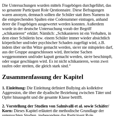
Die Untersuchungen wurden mittels Fragebögen durchgeführt, das
so genannte Participant Role Qestionnaire. Diese Befragungen
waren anonym, demnach sollten die Schüler statt ihres Namens in
die entsprechenden Spalten eine Codenummer eintragen, anhand
derer die Fragebögen ausgewertet werden konnten. Außerdem
wurde in der deutsche Untersuchung vorab der Begriff
„schikanieren“ erklärt. Nämlich: „Schikanieren ist ein Verhalten, in
dem einer Schülerin bzw. einem Schüler immer wieder absichtlich
körperlicher und/oder psychischer Schaden zugefügt wird, z.B.
indem über sie/ihn Witze gemacht werden, sie/er nie mitspielen darf,
aus der Gruppe ausgeschlossen wird, ihre/seine Sachen
weggenommen und/oder kaputt gemacht werden, sie/er beschimpft,
oder sogar geschlagen wird. Es ist nicht schikanieren, wenn zwei
raufen oder streiten, die gleich stark sind.“
Zusammenfassung der Kapitel
1. Einleitung:
Die Einleitung definiert Bullying als kollektive
Aggression, die über die dyadische Beziehung zwischen Täter und
Opfer hinausgeht und die gesamte Klasse betrifft.
2. Vorstellung der Studien von Salmivalli et al. sowie Schäfer/
Korn:
Dieses Kapitel erläutert die methodische Grundlage der
untersuchten Studien, insbesondere das Participant Role