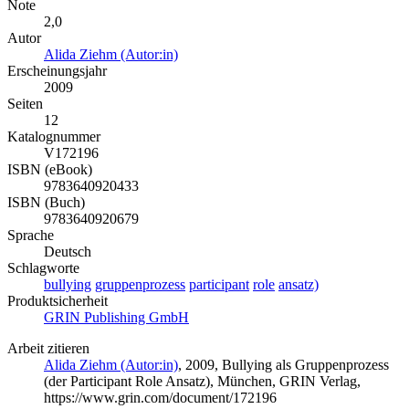
Note
2,0
Autor
Alida Ziehm (Autor:in)
Erscheinungsjahr
2009
Seiten
12
Katalognummer
V172196
ISBN (eBook)
9783640920433
ISBN (Buch)
9783640920679
Sprache
Deutsch
Schlagworte
bullying
gruppenprozess
participant
role
ansatz)
Produktsicherheit
GRIN Publishing GmbH
Arbeit zitieren
Alida Ziehm (Autor:in)
, 2009, Bullying als Gruppenprozess
(der Participant Role Ansatz), München, GRIN Verlag,
https://www.grin.com/document/172196