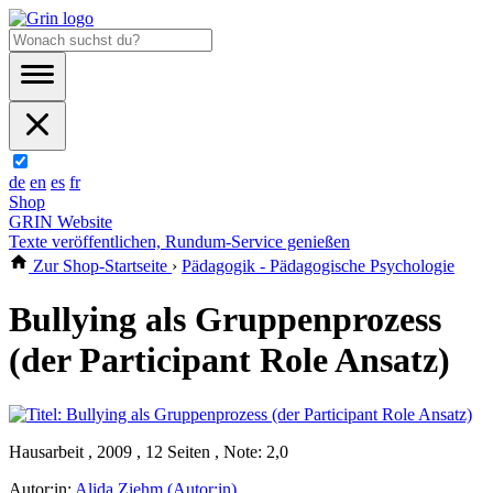
de
en
es
fr
Shop
GRIN Website
Texte veröffentlichen, Rundum-Service genießen
Zur Shop-Startseite
›
Pädagogik - Pädagogische Psychologie
Bullying als Gruppenprozess
(der Participant Role Ansatz)
Hausarbeit , 2009 , 12 Seiten , Note: 2,0
Autor:in:
Alida Ziehm (Autor:in)