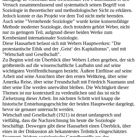
Versuch zusammenfassend und systematisch seinen Begriff von
Soziologie in theoretischer und methodologischer Sicht zu erklären.
Jedoch konnte er das Projekt vor dem Tod nicht mehr beenden.
Auch seine "Verstehende Soziologie" wurde keine konsensfähige
Methode moderner Soziologie, doch trotzdem gehört Weber, nicht
nur zu geringem Teil, aufgrund dieser beiden Werke zum
Kernbestand internationaler Soziologie.
Diese Hausarbeit befasst sich mit Webers Hauptwerken: "Die
protestantische Ethik und der ‚Geist‘ des Kapitalismus", und mit
"Wirtschaft und Gesellschaft".
Zu Beginn wird ein Überblick über Webers Leben gegeben, der sich
größtenteils auf die wissenschaftliche Laufbahn und auf seine
wichtigsten Veröffentlichungen bezieht. Äußere Einflüsse auf seine
Arbeit und seine Ansichten über den ersten Weltkrieg, über seine
Amerika Reise, über seine Freundschaft mit Friedrich Naumann und
über seine Ehe werden unerwähnt bleiben. Die Wichtigkeit dieser
Themen ist nur kontextuell zu verdeutlichen und das ist nicht
Zielsetzung dieser Arbeit. Im nächsten Schritt wird knapp die
historische Entstehungsgeschichte der beiden Hauptwerke dargelegt,
bevor sie genauer untersucht werden.
Wirtschaft und Gesellschaft (1921) ist derart umfangreich und
vielfältig, dass die Nachzeichnung bis heute die Soziologie
beschäftigt. Deswegen gibt diese Hausarbeit einen Überblick, über
eines in der Diskussion als bekanntestes Teilstück eingeschätztes
Fragment. Webers soziologische Grundbegriffe aus der