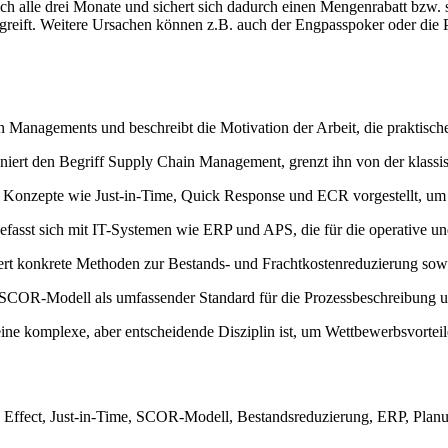
ch alle drei Monate und sichert sich dadurch einen Mengenrabatt bzw. 
r greift. Weitere Ursachen können z.B. auch der Engpasspoker oder di
n Managements und beschreibt die Motivation der Arbeit, die praktisch
niert den Begriff Supply Chain Management, grenzt ihn von der klassis
 Konzepte wie Just-in-Time, Quick Response und ECR vorgestellt, um W
fasst sich mit IT-Systemen wie ERP und APS, die für die operative und
fert konkrete Methoden zur Bestands- und Frachtkostenreduzierung sowi
SCOR-Modell als umfassender Standard für die Prozessbeschreibung un
ne komplexe, aber entscheidende Disziplin ist, um Wettbewerbsvortei
Effect, Just-in-Time, SCOR-Modell, Bestandsreduzierung, ERP, Planu