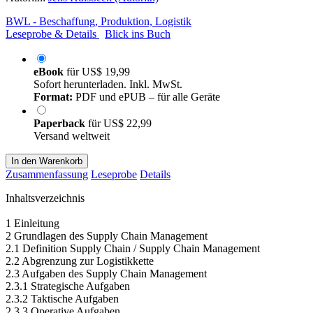
BWL - Beschaffung, Produktion, Logistik
Leseprobe & Details
Blick ins Buch
eBook
für
US$ 19,99
Sofort herunterladen. Inkl. MwSt.
Format:
PDF und ePUB – für alle Geräte
Paperback
für
US$ 22,99
Versand weltweit
In den Warenkorb
Zusammenfassung
Leseprobe
Details
Inhaltsverzeichnis
1 Einleitung
2 Grundlagen des Supply Chain Management
2.1 Definition Supply Chain / Supply Chain Management
2.2 Abgrenzung zur Logistikkette
2.3 Aufgaben des Supply Chain Management
2.3.1 Strategische Aufgaben
2.3.2 Taktische Aufgaben
2.3.3 Operative Aufgaben