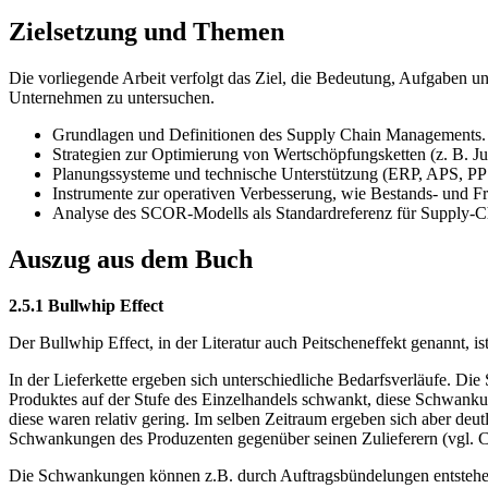
Zielsetzung und Themen
Die vorliegende Arbeit verfolgt das Ziel, die Bedeutung, Aufgaben
Unternehmen zu untersuchen.
Grundlagen und Definitionen des Supply Chain Managements.
Strategien zur Optimierung von Wertschöpfungsketten (z. B. J
Planungssysteme und technische Unterstützung (ERP, APS, PP
Instrumente zur operativen Verbesserung, wie Bestands- und F
Analyse des SCOR-Modells als Standardreferenz für Supply-C
Auszug aus dem Buch
2.5.1 Bullwhip Effect
Der Bullwhip Effect, in der Literatur auch Peitscheneffekt genannt, i
In der Lieferkette ergeben sich unterschiedliche Bedarfsverläufe. Di
Produktes auf der Stufe des Einzelhandels schwankt, diese Schwanku
diese waren relativ gering. Im selben Zeitraum ergeben sich aber de
Schwankungen des Produzenten gegenüber seinen Zulieferern (vgl. Co
Die Schwankungen können z.B. durch Auftragsbündelungen entstehen.