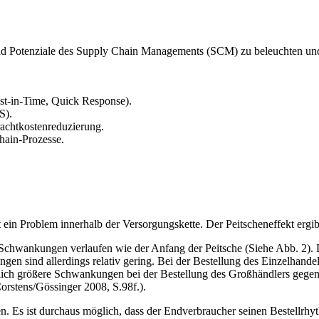
 und Potenziale des Supply Chain Managements (SCM) zu beleuchten un
ust-in-Time, Quick Response).
S).
rachtkostenreduzierung.
hain-Prozesse.
st ein Problem innerhalb der Versorgungskette. Der Peitscheneffekt ergi
e Schwankungen verlaufen wie der Anfang der Peitsche (Siehe Abb. 2). D
ngen sind allerdings relativ gering. Bei der Bestellung des Einzelha
utlich größere Schwankungen bei der Bestellung des Großhändlers gegen
rstens/Gössinger 2008, S.98f.).
 Es ist durchaus möglich, dass der Endverbraucher seinen Bestellrhy