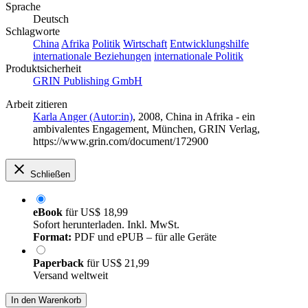
Sprache
Deutsch
Schlagworte
China
Afrika
Politik
Wirtschaft
Entwicklungshilfe
internationale Beziehungen
internationale Politik
Produktsicherheit
GRIN Publishing GmbH
Arbeit zitieren
Karla Anger (Autor:in)
, 2008, China in Afrika - ein
ambivalentes Engagement, München, GRIN Verlag,
https://www.grin.com/document/172900
Schließen
eBook
für
US$ 18,99
Sofort herunterladen. Inkl. MwSt.
Format:
PDF und ePUB – für alle Geräte
Paperback
für
US$ 21,99
Versand weltweit
In den Warenkorb