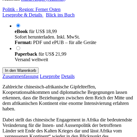
Politik - Region: Ferner Osten
Leseprobe & Details
Blick ins Buch
eBook
für
US$ 18,99
Sofort herunterladen. Inkl. MwSt.
Format:
PDF und ePUB – für alle Geräte
Paperback
für
US$ 21,99
Versand weltweit
In den Warenkorb
Zusammenfassung
Leseprobe
Details
Zahlreiche chinesisch-afrikanische Gipfeltreffen,
Kooperationsabkommen und diplomatische Begegnungen lassen
erkennen, dass die Beziehungen zwischen dem Reich der Mitte und
dem afrikanischen Kontinent eine enorme Intensivierung erfahren
haben.
Dabei stellt das chinesische Engagement in Afrika die bedeutendste
Veränderung für die Innen- und Aussenpolitik der betroffenen
Länder seit Ende des Kalten Krieges dar und lässt Afrika vom
„vergessenen Kontinent“ wieder in den Blickpunkt des