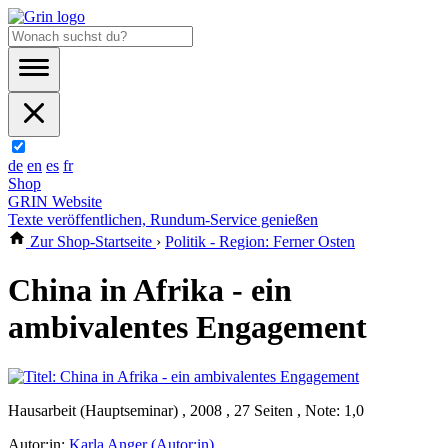
de
en
es
fr
Shop
GRIN Website
Texte veröffentlichen, Rundum-Service genießen
Zur Shop-Startseite
›
Politik - Region: Ferner Osten
China in Afrika - ein
ambivalentes Engagement
Hausarbeit (Hauptseminar) , 2008 , 27 Seiten , Note: 1,0
Autor:in:
Karla Anger (Autor:in)