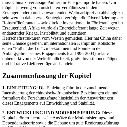
muss China zuverlässige Partner für Energieimporte haben. Um
möglichst wenig von unsicheren Verhältnissen in den
Erzeugerländern und schwankenden Weltmarktpreisen abhängig zu
sein werden daher zwei Strategien verfolgt: die Diversifizierung der
Rohstofflieferanten sowie direkte Investitionen in Förderanlagen im
Erzeugerland. Afrika wurde als Energielieferant lange Zeit wegen
andauernder Kriege, Instabilität und autoritären
Herrschaftsstrukturen vom Westen gemieden. Hier hat China daher
seine Chance gesehen, im internationalen Kampf um Rohstoffe
einen "Fuß in die Tür" zu bekommen und konnte in den
Anfangsjahren seines Engagements (ca. 1996-2003), relativ
unbemerkt von der Weltöffentlichkeit, große Investitionen tätigen
und lukrative Lieferverträge aushandeln.
Zusammenfassung der Kapitel
1. EINLEITUNG:
Die Einleitung führt in die zunehmende
Intensivierung der chinesisch-afrikanischen Beziehungen ein und
formuliert die Forschungsfrage hinsichtlich der Auswirkungen
dieses Engagements auf Entwicklung und Stabilität.
2. ENTWICKLUNG UND MODERNISIERUNG:
Dieses
Kapitel erörtert theoretische Ansätze der Modernisierungs- und
Dependenztheorie sowie die Debatte um gute Regierungsführung